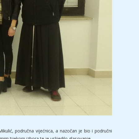
kulić, područna vijećnica, a nazočan je bio i područni
im tijekom izbora te je uslijedilo glasovanje.