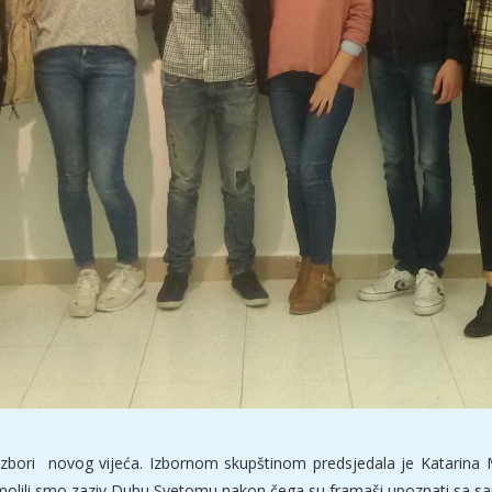
 izbori novog vijeća. Izbornom skupštinom predsjedala je Katarina Mi
 molili smo zaziv Duhu Svetomu nakon čega su framaši upoznati sa sam