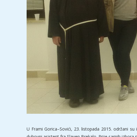
U Frami Gorica–Sovići, 23. listopada 2015. održani su
duhovni asistent fra Slaven Brekalo. Prije samih izbora