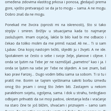
omeđena zidovima vlastitog prkosa i ponosa, gledajući prema
gore, vješto pretvarajući se da ja to mogu – sama. A ne mogu.
Dobro znaš da ne mogu.
Ponekad me živcira (oprosti mi na iskrenosti), što si tako
strpljiv i smiren. Brižljiv u situacijama kada to najmanje
zaslužujem. Imam osjećaj, lakše bi bilo kad bi me odbacio i
čekao da toliko molim da me primiš nazad. Ali ne… Ti si sam
Ljubav. Ona kojoj nastojim težiti, slijediti ju i živjeti. A ne ide.
Spotaknem se često o sebe i svoje želje, planove i ciljeve. I
onda se ljutim na Tebe jer ne razmišljaš „pametno“ kao i ja. I
onda se ljutim na sebe jer Tebe ne slijedim. A sve znam, baš
kao pravi Farizej… Dugo vodim bitku sama sa sobom. Ti si tu i
pratiš me. Borim se tajnim vještinama sakriti borbu između
onog što jesam i onog što želim biti. Zastajem u nekom
paralelnom svijetu, ogoljena, sama. I dok u strahu, tvrdoglavo
odbijam prihvatiti da svi moji padovi, okretanja leđa i vraćanje
na staro čine te još bližim, shvaćam i priznajem – samo sam