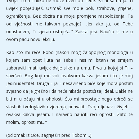
Tvoja. To mi nitko ne može uzeti od Tebe. Pa ni sama ja. Ti
uvijek pobjeđuješ. Uzimaš sve moje boli, strahove, grijehe,
ograničenja. Bez obzira na moje promjene raspoloženja. Ta
od vječnosti me takvom poznaješ. „Jer ako ja, od Tebe
odustanem, Ti vjeran ostaješ…“ Zaista jesi. Naučio si me u
ovom padu novu lekciju.
Kao što mi reče Robo (nakon mog žalopojnog monologa u
kojem sam opet ljuta na Tebe i ‘nisi mi bitan’) ne smijem
zaboraviti imati uvijek dvije slike na umu. Prva u kojoj si Ti –
savršeni Bog koji me voli ovakvom kakva jesam i to je moj
jedini identitet. Druga – ja – nesavršeno biće koje mora postati
svjesno da je grešno i da neće nikada postići taj ideal. Dakle ne
biti ni u očaju ni u oholosti. Što mi preostaje nego odreći se
vlastitih tvrdoglavih uvjerenja, prihvatiti Tvoju ljubav i živjeti –
ovakva kakva jesam. I naravno naučiti reći oprosti. Zato te
molim, oprosti mi…“
(odlomak iz Oče, sagriješih pred Tobom…)