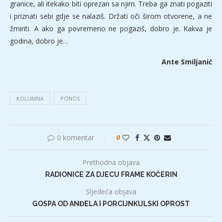
granice, ali itekako biti oprezan sa njim. Treba ga znati pogaziti
i priznati sebi gdje se nalaziš. Držati oči širom otvorene, a ne
žmiriti. A ako ga povremeno ne pogaziš, dobro je. Kakva je
godina, dobro je…
Ante Smiljanić
KOLUMNA
PONOS
0 komentar
0
Prethodna objava
RADIONICE ZA DJECU FRAME KOČERIN
Sljedeća objava
GOSPA OD ANĐELA I PORCIJNKULSKI OPROST