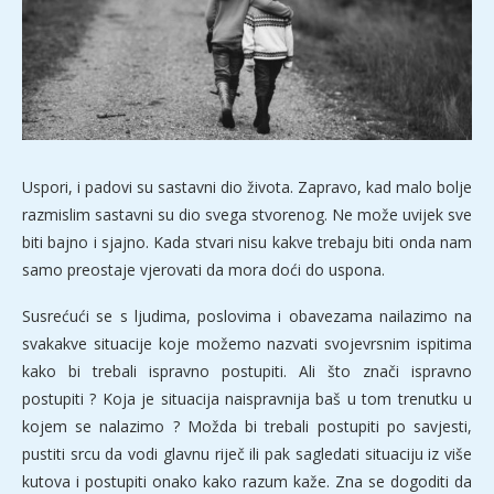
Uspori, i padovi su sastavni dio života. Zapravo, kad malo bolje
razmislim sastavni su dio svega stvorenog. Ne može uvijek sve
biti bajno i sjajno. Kada stvari nisu kakve trebaju biti onda nam
samo preostaje vjerovati da mora doći do uspona.
Susrećući se s ljudima, poslovima i obavezama nailazimo na
svakakve situacije koje možemo nazvati svojevrsnim ispitima
kako bi trebali ispravno postupiti. Ali što znači ispravno
postupiti ? Koja je situacija naispravnija baš u tom trenutku u
kojem se nalazimo ? Možda bi trebali postupiti po savjesti,
pustiti srcu da vodi glavnu riječ ili pak sagledati situaciju iz više
kutova i postupiti onako kako razum kaže. Zna se dogoditi da