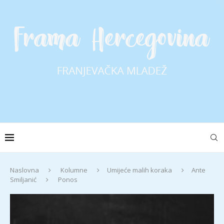
Naslovna
Kolumne
Umijeće malih koraka
Ante
Smiljanić
Ponos