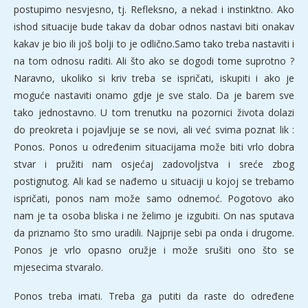
postupimo nesvjesno, tj. Refleksno, a nekad i instinktno. Ako
ishod situacije bude takav da dobar odnos nastavi biti onakav
kakav je bio ili još bolji to je odlično.Samo tako treba nastaviti i
na tom odnosu raditi. Ali što ako se dogodi tome suprotno ?
Naravno, ukoliko si kriv treba se ispričati, iskupiti i ako je
moguće nastaviti onamo gdje je sve stalo. Da je barem sve
tako jednostavno. U tom trenutku na pozornici života dolazi
do preokreta i pojavljuje se se novi, ali već svima poznat lik :
Ponos. Ponos u određenim situacijama može biti vrlo dobra
stvar i pružiti nam osjećaj zadovoljstva i sreće zbog
postignutog. Ali kad se nađemo u situaciji u kojoj se trebamo
ispričati, ponos nam može samo odnemoć. Pogotovo ako
nam je ta osoba bliska i ne želimo je izgubiti. On nas sputava
da priznamo što smo uradili. Najprije sebi pa onda i drugome.
Ponos je vrlo opasno oružje i može srušiti ono što se
mjesecima stvaralo.
Ponos treba imati. Treba ga putiti da raste do određene