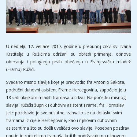
U nedjelju 12. veljače 2017. godine u prepunoj crkvi sv. Ivana
Krstitelja u Ružićima održani su obredi primanja, obnove
obećanja i polaganja prvih obećanja u Franjevačku mladež
(Framu) Ružići.
Svečano misno slavlje koje je predvodio fra Antonio Šakota,
područni duhovni asistent Frame Hercegovina, započelo je u
18 sati ulaskom mladih framaša u crkvu. Na početku misnog
slavlja, ružićki župnik i duhovni asistent Frame, fra Tomislav
Jelić pozdravio je sve prisutne, zahvalio se na dolasku svim
framama iz cijele Hercegovine, kao i njihovim duhovnim
asistentima što su došli uveličati ovo slavlje. Poseban pozdrav
uputio je roditeljima framaša koji ih podržavaju na njihovom