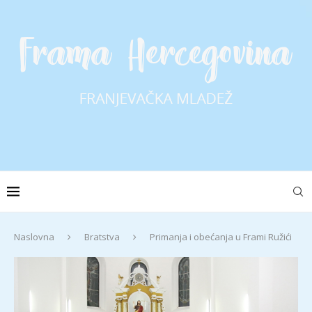
Naslovna
Bratstva
Primanja i obećanja u Frami Ružići