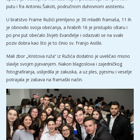
putu i fra Antoniu Šakoti, područnom duhovnom asistentu.
U bratstvo Frame Ružići primljeno je 30 mladih framaša, 11 ih
je obnovilo svoja obećanja, a hrabrih 16 je pristupilo oltaru i
po prvi put obećalo živjeti Evanđelje i odazvati se na svaki
poziv dobra kao što je to činio sv. Franjo Asiški.
Mali zbor „Kristova ruža“ iz Ružića dodatno je uveličao misno
slavlje svojim pjevanjem. Nakon blagoslova i zajedničkog
fotografiranja, uslijedila je zakuska, a uz ples, pjesmu i veselje
potrajala je zabava na framaški način.