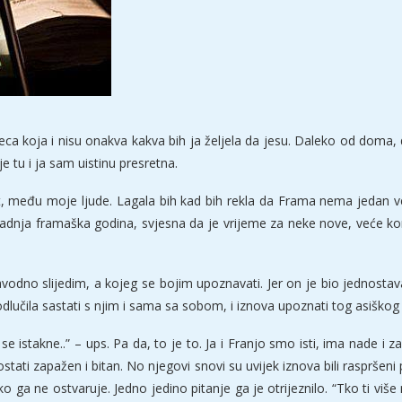
ca koja i nisu onakva kakva bih ja željela da jesu. Daleko od doma, da
 je tu i ja sam uistinu presretna.
među moje ljude. Lagala bih kad bih rekla da Frama nema jedan vel
nja framaška godina, svjesna da je vrijeme za neke nove, veće korak
navodno slijedim, a kojeg se bojim upoznavati. Jer on je bio jednosta
čila sastati s njim i sama sa sobom, i iznova upoznati tog asiškog z
 istakne..” – ups. Pa da, to je to. Ja i Franjo smo isti, ima nade i z
stati zapažen i bitan. No njegovi snovi su uvijek iznova bili raspršen
kako ga ne ostvaruje. Jedno jedino pitanje ga je otrijeznilo. “Tko ti viš