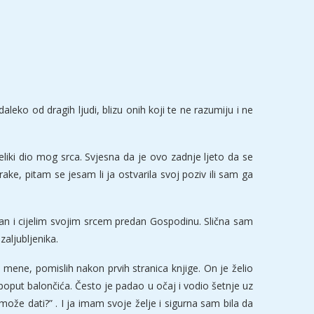
leko od dragih ljudi, blizu onih koji te ne razumiju i ne
iki dio mog srca. Svjesna da je ovo zadnje ljeto da se
e, pitam se jesam li ja ostvarila svoj poziv ili sam ga
van i cijelim svojim srcem predan Gospodinu. Slična sam
aljubljenika.
a mene, pomislih nakon prvih stranica knjige. On je želio
i poput balončića. Često je padao u očaj i vodio šetnje uz
e može dati?” . I ja imam svoje želje i sigurna sam bila da