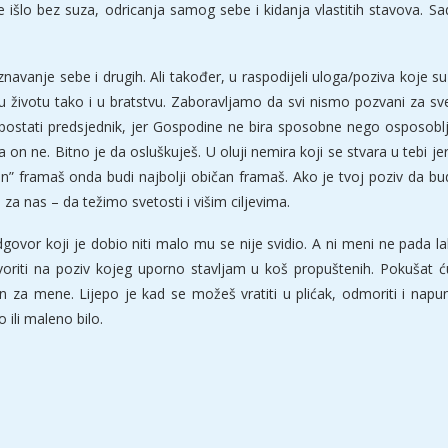
nije išlo bez suza, odricanja samog sebe i kidanja vlastitih stavova. 
navanje sebe i drugih. Ali također, u raspodijeli uloga/poziva koje s
u životu tako i u bratstvu. Zaboravljamo da svi nismo pozvani za sve
postati predsjednik, jer Gospodine ne bira sposobne nego osposob
on ne. Bitno je da osluškuješ. U oluji nemira koji se stvara u tebi jer
čan” framaš onda budi najbolji običan framaš. Ako je tvoj poziv da b
a nas – da težimo svetosti i višim ciljevima.
govor koji je dobio niti malo mu se nije svidio. A ni meni ne pada la
riti na poziv kojeg uporno stavljam u koš propuštenih. Pokušat ću u
 za mene. Lijepo je kad se možeš vratiti u plićak, odmoriti i napuni
o ili maleno bilo.