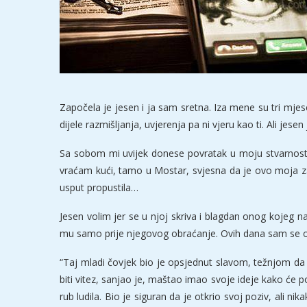
Započela je jesen i ja sam sretna. Iza mene su tri mjese
dijele razmišljanja, uvjerenja pa ni vjeru kao ti. Ali jesen
Sa sobom mi uvijek donese povratak u moju stvarnost, 
vraćam kući, tamo u Mostar, svjesna da je ovo moja zad
usput propustila…
Jesen volim jer se u njoj skriva i blagdan onog kojeg 
mu samo prije njegovog obraćanje. Ovih dana sam se odlu
“Taj mladi čovjek bio je opsjednut slavom, težnjom da se
biti vitez, sanjao je, maštao imao svoje ideje kako će po
rub ludila. Bio je siguran da je otkrio svoj poziv, ali ni