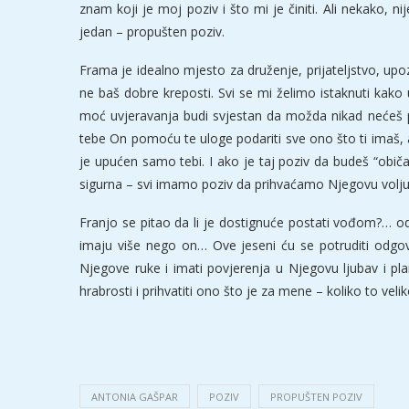
znam koji je moj poziv i što mi je činiti. Ali nekako, 
jedan – propušten poziv.
Frama je idealno mjesto za druženje, prijateljstvo, upoz
ne baš dobre kreposti. Svi se mi želimo istaknuti kako 
moć uvjeravanja budi svjestan da možda nikad nećeš 
tebe On pomoću te uloge podariti sve ono što ti imaš, a 
je upućen samo tebi. I ako je taj poziv da budeš “obi
sigurna – svi imamo poziv da prihvaćamo Njegovu volju z
Franjo se pitao da li je dostignuće postati vođom?… od
imaju više nego on… Ove jeseni ću se potruditi odgovo
Njegove ruke i imati povjerenja u Njegovu ljubav i plan
hrabrosti i prihvatiti ono što je za mene – koliko to velik
ANTONIA GAŠPAR
POZIV
PROPUŠTEN POZIV