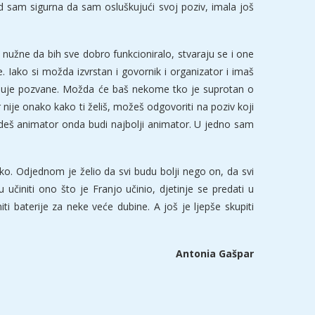
Sad sam sigurna da sam osluškujući svoj poziv, imala još
u nužne da bih sve dobro funkcioniralo, stvaraju se i one
. Iako si možda izvrstan i govornik i organizator i imaš
ljuje pozvane. Možda će baš nekome tko je suprotan o
 nije onako kako ti želiš, možeš odgovoriti na poziv koji
udeš animator onda budi najbolji animator. U jedno sam
ko. Odjednom je želio da svi budu bolji nego on, da svi
činiti ono što je Franjo učinio, djetinje se predati u
ti baterije za neke veće dubine. A još je ljepše skupiti
Antonia Gašpar