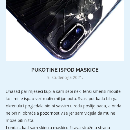
PUKOTINE ISPOD MASKICE
9. studenoga 2021.
Unazad par mjeseci kupila sam sebi neki fensi šmensi mobitel
koji mi je ispao već malih milijun puta. Svaki put kada bih ga
okrenula i pogledala bio bi sasvim u redu poslije pada, a onda
ne bih ni obraćala pozornost više jer sam vidjela da mu ne
može biti ništa.
I onda… kad sam skinula maskicu čitava stražnja strana