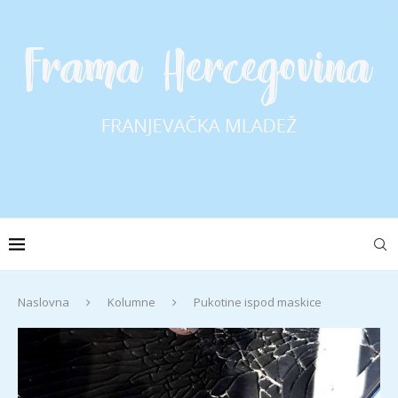
Naslovna
Kolumne
Pukotine ispod maskice