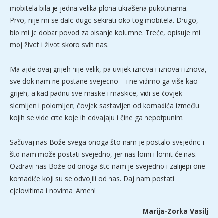
mobitela bila je jedna velika ploha ukrašena pukotinama.
Prvo, nije mi se dalo dugo sekirati oko tog mobitela. Drugo,
bio mi je dobar povod za pisanje kolumne. Treće, opisuje mi
moj život i život skoro svih nas.
Ma ajde ovaj grijeh nije velik, pa uvijek iznova i iznova i iznova,
sve dok nam ne postane svejedno – i ne vidimo ga više kao
grijeh, a kad padnu sve maske i maskice, vidi se čovjek
slomljen i polomljen; čovjek sastavljen od komadića između
kojih se vide crte koje ih odvajaju i čine ga nepotpunim.
Sačuvaj nas Bože svega onoga što nam je postalo svejedno i
što nam može postati svejedno, jer nas lomi i lomit će nas.
Ozdravi nas Bože od onoga što nam je svejedno i zalijepi one
komadiće koji su se odvojili od nas. Daj nam postati
cjelovitima i novima. Amen!
Marija-Zorka Vasilj