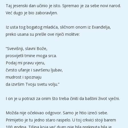
Taj jesenski dan učinio je isto. Spremao je za sebe novi narod.
Već dugo je bio zaboravljen.
Iz usta tog bogatog mladića, sličnom onom iz Evanđelja,
preko usana su prešle ove riječi molitve:
“Svevišnji, slavni Bože,
prosvijetli tmine moga srca.
Podaj mi pravu vjeru,
čvrsto ufanje i savršenu ljubav,
mudrost i spoznaju
da izvršim Tvoju svetu volju.”
I on je u potrazi za onim što treba činiti da baštini život vječni.
Možda nije očekivao odgovor. Samo je htio izreći sebe.
Primijetio je tu jedno staro raspelo. U toj crkvici stoji barem
100 godina. Tišina koja već dugo nije bila prekinuta bila je