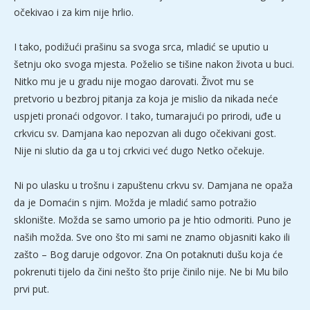
očekivao i za kim nije hrlio.
I tako, podižući prašinu sa svoga srca, mladić se uputio u
šetnju oko svoga mjesta. Poželio se tišine nakon života u buci.
Nitko mu je u gradu nije mogao darovati. Život mu se
pretvorio u bezbroj pitanja za koja je mislio da nikada neće
uspjeti pronaći odgovor. I tako, tumarajući po prirodi, uđe u
crkvicu sv. Damjana kao nepozvan ali dugo očekivani gost.
Nije ni slutio da ga u toj crkvici već dugo Netko očekuje.
Ni po ulasku u trošnu i zapuštenu crkvu sv. Damjana ne opaža
da je Domaćin s njim. Možda je mladić samo potražio
sklonište. Možda se samo umorio pa je htio odmoriti. Puno je
naših možda. Sve ono što mi sami ne znamo objasniti kako ili
zašto – Bog daruje odgovor. Zna On potaknuti dušu koja će
pokrenuti tijelo da čini nešto što prije činilo nije. Ne bi Mu bilo
prvi put.