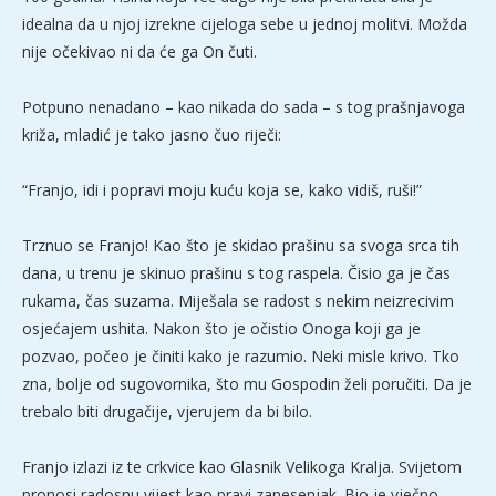
idealna da u njoj izrekne cijeloga sebe u jednoj molitvi. Možda
nije očekivao ni da će ga On čuti.
Potpuno nenadano – kao nikada do sada – s tog prašnjavoga
križa, mladić je tako jasno čuo riječi:
“Franjo, idi i popravi moju kuću koja se, kako vidiš, ruši!”
Trznuo se Franjo! Kao što je skidao prašinu sa svoga srca tih
dana, u trenu je skinuo prašinu s tog raspela. Čisio ga je čas
rukama, čas suzama. Miješala se radost s nekim neizrecivim
osjećajem ushita. Nakon što je očistio Onoga koji ga je
pozvao, počeo je činiti kako je razumio. Neki misle krivo. Tko
zna, bolje od sugovornika, što mu Gospodin želi poručiti. Da je
trebalo biti drugačije, vjerujem da bi bilo.
Franjo izlazi iz te crkvice kao Glasnik Velikoga Kralja. Svijetom
pronosi radosnu vijest kao pravi zanesenjak. Bio je vječno