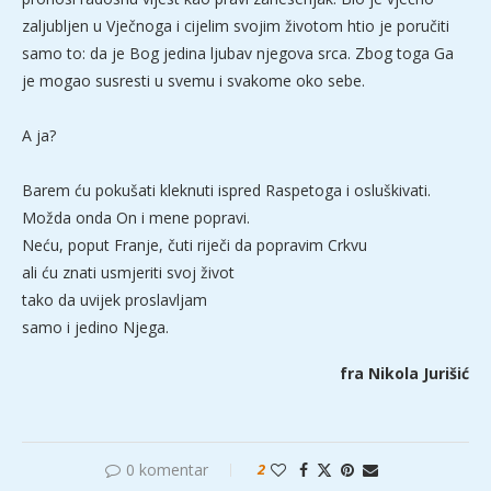
zaljubljen u Vječnoga i cijelim svojim životom htio je poručiti
samo to: da je Bog jedina ljubav njegova srca. Zbog toga Ga
je mogao susresti u svemu i svakome oko sebe.
A ja?
Barem ću pokušati kleknuti ispred Raspetoga i osluškivati.
Možda onda On i mene popravi.
Neću, poput Franje, čuti riječi da popravim Crkvu
ali ću znati usmjeriti svoj život
tako da uvijek proslavljam
samo i jedino Njega.
fra Nikola Jurišić
0 komentar
2