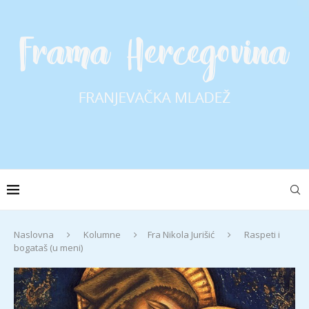
Naslovna
Kolumne
Fra Nikola Jurišić
Raspeti i
bogataš (u meni)