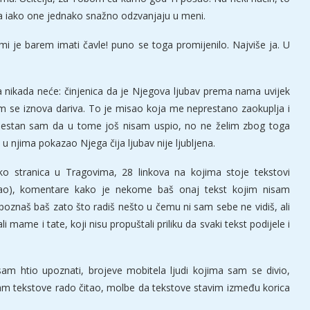
ima iako one jednako snažno odzvanjaju u meni.
 je barem imati čavle! puno se toga promijenilo. Najviše ja. U
da nikada neće: činjenica da je Njegova ljubav prema nama uvijek
 nam se iznova dariva. To je misao koja me neprestano zaokuplja i
vjestan sam da u tome još nisam uspio, no ne želim zbog toga
u njima pokazao Njega čija ljubav nije ljubljena.
ko stranica u Tragovima, 28 linkova na kojima stoje tekstovi
vao), komentare kako je nekome baš onaj tekst kojim nisam
upoznaš baš zato što radiš nešto u čemu ni sam sebe ne vidiš, ali
i mame i tate, koji nisu propuštali priliku da svaki tekst podijele i
m htio upoznati, brojeve mobitela ljudi kojima sam se divio,
 sam tekstove rado čitao, molbe da tekstove stavim između korica