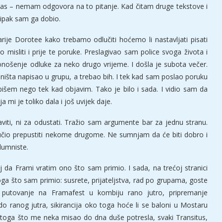
as – nemam odgovora na to pitanje. Kad čitam druge tekstove i
ipak sam ga dobio.
je Dorotee kako trebamo odlučiti hoćemo li nastavljati pisati
misliti i prije te poruke. Preslagivao sam police svoga života i
nošenje odluke za neko drugo vrijeme. I došla je subota večer.
išta napisao u grupu, a trebao bih. I tek kad sam poslao poruku
išem nego tek kad objavim. Tako je bilo i sada. I vidio sam da
mi je toliko dala i još uvijek daje.
iti, ni za odustati. Tražio sam argumente bar za jednu stranu.
učio prepustiti nekome drugome. Ne sumnjam da će biti dobro i
lumniste.
 da Frami vratim ono što sam primio. I sada, na trećoj stranici
a što sam primio: susrete, prijateljstva, rad po grupama, goste
 putovanje na Framafest u kombiju rano jutro, pripremanje
o ranog jutra, sikirancija oko toga hoće li se baloni u Mostaru
g toga što me neka misao do dna duše potresla, svaki Transitus,