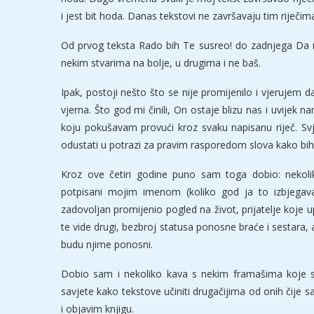
i jest bit hoda. Danas tekstovi ne završavaju tim riječ
Od prvog teksta Rado bih Te susreo! do zadnjega Da mi
nekim stvarima na bolje, u drugima i ne baš.
Ipak, postoji nešto što se nije promijenilo i vjerujem 
vjerna. Što god mi činili, On ostaje blizu nas i uvijek
koju pokušavam provući kroz svaku napisanu riječ. S
odustati u potrazi za pravim rasporedom slova kako bih 
Kroz ove četiri godine puno sam toga dobio: nekoli
potpisani mojim imenom (koliko god ja to izbjega
zadovoljan promijenio pogled na život, prijatelje koje 
te vide drugi, bezbroj statusa ponosne braće i sestara, al
budu njime ponosni.
Dobio sam i nekoliko kava s nekim framašima koje sa
savjete kako tekstove učiniti drugačijima od onih čije
i objavim knjigu.