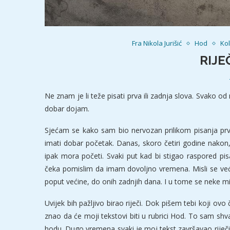
Fra Nikola Jurišić
Hod
Ko
RIJE
Ne znam je li teže pisati prva ili zadnja slova. Svako od
dobar dojam.
Sjećam se kako sam bio nervozan prilikom pisanja pr
imati dobar početak. Danas, skoro četiri godine nakon
ipak mora početi. Svaki put kad bi stigao raspored pi
čeka pomislim da imam dovoljno vremena. Misli se već 
poput većine, do onih zadnjih dana. I u tome se neke mis
Uvijek bih pažljivo birao riječi. Dok pišem tebi koji ovo
znao da će moji tekstovi biti u rubrici Hod. To sam shv
hodu. Dugo vremena svaki je moj tekst završavao riječ