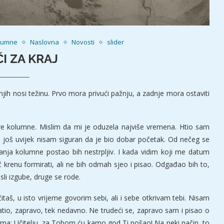
lumne
Naslovna
Novosti
slider
ČI ZA KRAJ
 njih nosi težinu. Prvo mora privući pažnju, a zadnje mora ostaviti
ve kolumne. Mislim da mi je oduzela najviše vremena. Htio sam
, još uvijek nisam siguran da je bio dobar početak. Od nečeg se
sanja kolumne postao bih nestrpljiv. I kada vidim koji me datum
krenu formirati, ali ne bih odmah sjeo i pisao. Odgađao bih to,
li izgube, druge se rode.
 čitaš, u isto vrijeme govorim sebi, ali i sebe otkrivam tebi. Nisam
atio, zapravo, tek nedavno. Ne trudeći se, zapravo sam i pisao o
ima: Učitelju, za Tobom ću kamo god Ti pošao! Na neki način, to