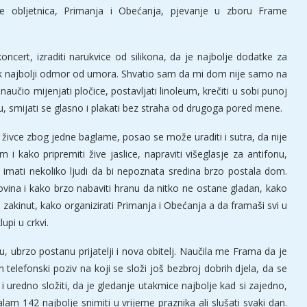
e obljetnica, Primanja i Obećanja, pjevanje u zboru Frame
ncert, izraditi narukvice od silikona, da je najbolje dodatke za
četak najbolji odmor od umora. Shvatio sam da mi dom nije samo na
io mijenjati pločice, postavljati linoleum, krečiti u sobi punoj
truju, smijati se glasno i plakati bez straha od drugoga pored mene.
živce zbog jedne baglame, posao se može uraditi i sutra, da nije
i kako pripremiti žive jaslice, napraviti višeglasje za antifonu,
imati nekoliko ljudi da bi nepoznata sredina brzo postala dom.
vina i kako brzo nabaviti hranu da nitko ne ostane gladan, kako
e zakinut, kako organizirati Primanja i Obećanja a da framaši svi u
upi u crkvi.
, ubrzo postanu prijatelji i nova obitelj. Naučila me Frama da je
elefonski poziv na koji se složi još bezbroj dobrih djela, da se
uredno složiti, da je gledanje utakmice najbolje kad si zajedno,
alam 142 najbolje snimiti u vrijeme praznika ali slušati svaki dan.