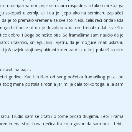
im materijalima noć prije seminara raspadne, a tako i mi koji ga
ju zakopaš u zemlju ali i da je lijepo ako na seminaru zaplačeš
i i da je to premalo vremena za sve što Nebu želiš reći onda kada
mogu biti bolje ali da je dovoljno u datom trenutku dati sve što
it će dobro. I Boga se nešto pita. Sa framašima sam naučio da je
atoč utakmici, snijegu, kiši i vjetru, da je moguće imati uskrsnu
 ti još uvijek stoji nespakirani kofer za Asiz u koji polaziš to isto
 staviti na papir.
četiri godine. Kad bih išao od svog početka framaškog puta, od
bog mene postala sirotinja jer mi je dala toliko toga, a ja sam
rcu. Trudio sam se čitati i o tome pričati drugima. Tebi. Frama
 imena stoji i ona rječica fra koja govori da sam brat i tebi i