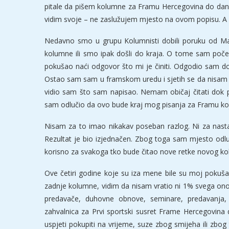
pitale da pišem kolumne za Framu Hercegovina do dan
vidim svoje – ne zaslužujem mjesto na ovom popisu. A 
Nedavno smo u grupu Kolumnisti dobili poruku od Mari
kolumne ili smo ipak došli do kraja. O tome sam počeo 
pokušao naći odgovor što mi je činiti. Odgodio sam do
Ostao sam sam u framskom uredu i sjetih se da nisam n
vidio sam što sam napisao. Nemam običaj čitati dok p
sam odlučio da ovo bude kraj mog pisanja za Framu koja 
Nisam za to imao nikakav poseban razlog. Ni za nastav
Rezultat je bio izjednačen. Zbog toga sam mjesto odl
korisno za svakoga tko bude čitao nove retke novog ko
Ove četiri godine koje su iza mene bile su moj pokušaj
zadnje kolumne, vidim da nisam vratio ni 1% svega onog
predavače, duhovne obnove, seminare, predavanja,
zahvalnica za Prvi sportski susret Frame Hercegovina d
uspjeti pokupiti na vrijeme, suze zbog smijeha ili zbo