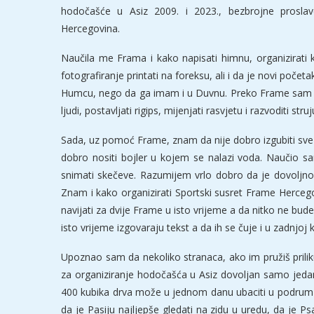
hodočašće u Asiz 2009. i 2023., bezbrojne proslav
Hercegovina.
Naučila me Frama i kako napisati himnu, organizirati ko
fotografiranje printati na foreksu, ali i da je novi po
Humcu, nego da ga imam i u Duvnu. Preko Frame sam nauč
ljudi, postavljati rigips, mijenjati rasvjetu i razvoditi s
Sada, uz pomoć Frame, znam da nije dobro izgubiti sve 
dobro nositi bojler u kojem se nalazi voda. Naučio sam 
snimati skečeve. Razumijem vrlo dobro da je dovoljno 
Znam i kako organizirati Sportski susret Frame Hercego
navijati za dvije Frame u isto vrijeme a da nitko ne bud
isto vrijeme izgovaraju tekst a da ih se čuje i u zadnjoj kl
Upoznao sam da nekoliko stranaca, ako im pružiš priliku
za organiziranje hodočašća u Asiz dovoljan samo jedan t
400 kubika drva može u jednom danu ubaciti u podrum i 
da je Pasiju najljepše gledati na zidu u uredu, da je Ps