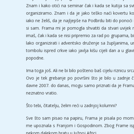
Znam i kako otići na seminar čak i kada se kutija sa sv
organiziramo. Znam i da je jako teško naći kovertu ko
iako ne želiš, da je najljepše na Podbrdu biti do ponoć
si sam. Frama mi je pomogla shvatiti da stvari uvijek 
imaš, čak i kada se nisi pripremio za rad po grupama, b
lako organizirati i adventsko druženje sa župljanima, un
tombolu ispred crkve iako javlja kišu cijeli dan a u glavi
popodne.
Ima toga još. Ali ne bi bilo pošteno baš cijelu riznicu srca
Ovo je tek grebanje po površini što je bilo u zadnje 
davne 2007. do danas, mogu samo priznati da je Frama z
neznatno vratio.
Što tebi, čitatelju, želim reći u zadnjoj kolumni?
Sve što sam pisao na papiru, Frama je pisala po mom s
me upoznala s Franjom i Gospodinom. Zbog Frame ispred
nekom dalekom bratu u Južnoj Africi.