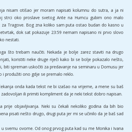
enja nisam otišao jer moram napisati kolumnu do sutra, a ja ni
jeloj strci oko proslave svetog Ante na Humcu gubim ono malo
t za Tragove. Bog zna koliko sam puta ostao budan do kasno u
 četvrtak, dok sat pokazuje 23:59 nemam napisano ni prvo slovo
ko nestati.
ga što trebam naučiti. Nekada je bolje zarez staviti na drugo
njati, koristiti neke druge riječi kako bi se bolje pokazalo nešto,
e vidi, biti spreman uskočiti za predavanje na seminaru u Domusu jer
go i produžiti ono gdje se premalo reklo.
čekanja onda kada tekst ne bi izašao na vrijeme, a mene su baš
i zadovoljan ili primiti kompliment da je neki tekst dobro napisan.
a prije objavljivanja. Neki su čekali nekoliko godina da bih bio
a pisati nešto drugo, drugi puta jer mi se učinilo da je baš sad
ene u svemu ovome. Od onog prvog puta kad su me Monika i Ivana