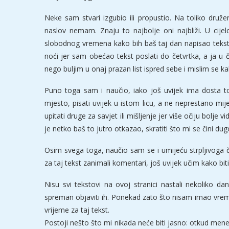
Neke sam stvari izgubio ili propustio. Na toliko druž
naslov nemam. Znaju to najbolje oni najbliži. U ci
slobodnog vremena kako bih baš taj dan napisao teks
noći jer sam obećao tekst poslati do četvrtka, a ja u
nego buljim u onaj prazan list ispred sebe i mislim se ka
Puno toga sam i naučio, iako još uvijek ima dosta to
mjesto, pisati uvijek u istom licu, a ne neprestano mije
upitati druge za savjet ili mišljenje jer više očiju bolj
je netko baš to jutro otkazao, skratiti što mi se čini du
Osim svega toga, naučio sam se i umijeću strpljivoga 
za taj tekst zanimali komentari, još uvijek učim kako bit
Nisu svi tekstovi na ovoj stranici nastali nekoliko dan
spreman objaviti ih. Ponekad zato što nisam imao vremen
vrijeme za taj tekst.
Postoji nešto što mi nikada neće biti jasno: otkud m