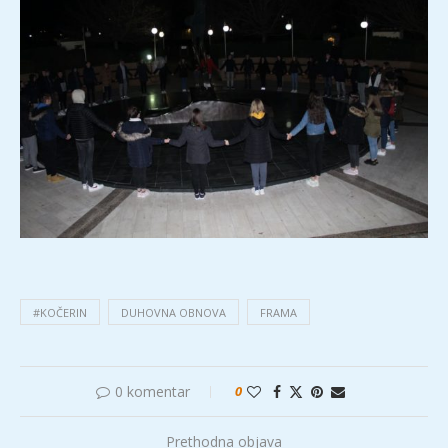
#KOČERIN
DUHOVNA OBNOVA
FRAMA
0 komentar
0
Prethodna objava