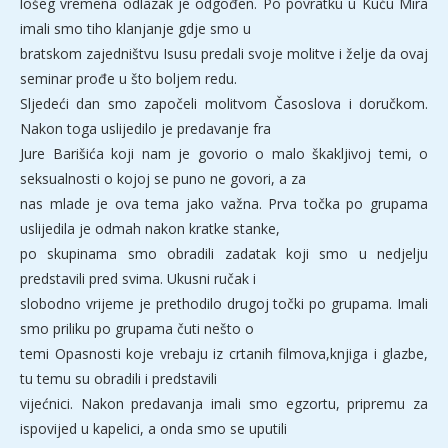
lošeg vremena odlazak je odgođen. Po povratku u Kuću Mira
imali smo tiho klanjanje gdje smo u
bratskom zajedništvu Isusu predali svoje molitve i želje da ovaj
seminar prođe u što boljem redu.
Sljedeći dan smo započeli molitvom Časoslova i doručkom.
Nakon toga uslijedilo je predavanje fra
Jure Barišića koji nam je govorio o malo škakljivoj temi, o
seksualnosti o kojoj se puno ne govori, a za
nas mlade je ova tema jako važna. Prva točka po grupama
uslijedila je odmah nakon kratke stanke,
po skupinama smo obradili zadatak koji smo u nedjelju
predstavili pred svima. Ukusni ručak i
slobodno vrijeme je prethodilo drugoj točki po grupama. Imali
smo priliku po grupama čuti nešto o
temi Opasnosti koje vrebaju iz crtanih filmova,knjiga i glazbe,
tu temu su obradili i predstavili
vijećnici. Nakon predavanja imali smo egzortu, pripremu za
ispovijed u kapelici, a onda smo se uputili