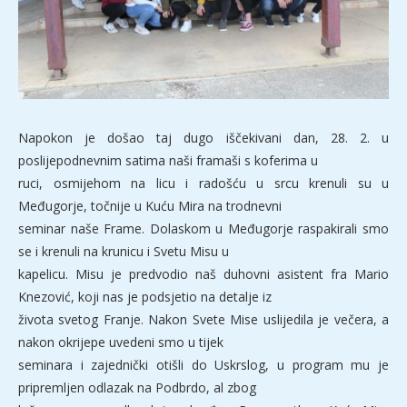
Napokon je došao taj dugo iščekivani dan, 28. 2. u
poslijepodnevnim satima naši framaši s koferima u
ruci, osmijehom na licu i radošću u srcu krenuli su u
Međugorje, točnije u Kuću Mira na trodnevni
seminar naše Frame. Dolaskom u Međugorje raspakirali smo
se i krenuli na krunicu i Svetu Misu u
kapelicu. Misu je predvodio naš duhovni asistent fra Mario
Knezović, koji nas je podsjetio na detalje iz
života svetog Franje. Nakon Svete Mise uslijedila je večera, a
nakon okrijepe uvedeni smo u tijek
seminara i zajednički otišli do Uskrslog, u program mu je
pripremljen odlazak na Podbrdo, al zbog