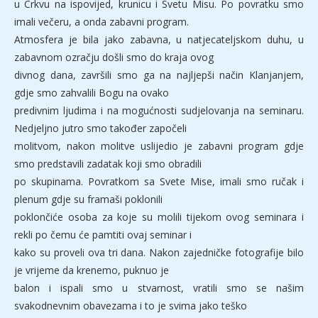
u Crkvu na ispovijed, krunicu i Svetu Misu. Po povratku smo
imali večeru, a onda zabavni program.
Atmosfera je bila jako zabavna, u natjecateljskom duhu, u
zabavnom ozračju došli smo do kraja ovog
divnog dana, završili smo ga na najljepši način Klanjanjem,
gdje smo zahvalili Bogu na ovako
predivnim ljudima i na mogućnosti sudjelovanja na seminaru.
Nedjeljno jutro smo također započeli
molitvom, nakon molitve uslijedio je zabavni program gdje
smo predstavili zadatak koji smo obradili
po skupinama. Povratkom sa Svete Mise, imali smo ručak i
plenum gdje su framaši poklonili
poklončiće osoba za koje su molili tijekom ovog seminara i
rekli po čemu će pamtiti ovaj seminar i
kako su proveli ova tri dana. Nakon zajedničke fotografije bilo
je vrijeme da krenemo, puknuo je
balon i ispali smo u stvarnost, vratili smo se našim
svakodnevnim obavezama i to je svima jako teško