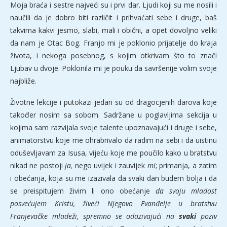
Moja braća i sestre najveći su i prvi dar. Ljudi koji su me nosili i
naučili da je dobro biti različit i prihvaćati sebe i druge, baš
takvima kakvi jesmo, slabi, mali i obični, a opet dovoljno veliki
da nam je Otac Bog. Franjo mi je poklonio prijatelje do kraja
života, i nekoga posebnog, s kojim otkrivam što to znači
Ljubav u dvoje. Poklonila mi je pouku da savršenije volim svoje
najbliže.
Životne lekcije i putokazi jedan su od dragocjenih darova koje
također nosim sa sobom. Sadržane u poglavljima sekcija u
kojima sam razvijala svoje talente upoznavajući i druge i sebe,
animatorstvu koje me ohrabrivalo da radim na sebi i da uistinu
oduševljavam za Isusa, vijeću koje me poučilo kako u bratstvu
nikad ne postoji
ja,
nego uvijek i zauvijek
mi
; primanja, a zatim
i obećanja, koja su me izazivala da svaki dan budem bolja i da
se preispitujem živim li ono obećanje
da svoju mladost
posvećujem Kristu, živeći Njegovo Evanđelje u bratstvu
Franjevačke mladeži, spremno se odazivajući na
svaki
poziv