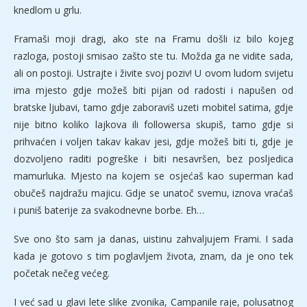
knedlom u grlu.
Framaši moji dragi, ako ste na Framu došli iz bilo kojeg
razloga, postoji smisao zašto ste tu. Možda ga ne vidite sada,
ali on postoji. Ustrajte i živite svoj poziv! U ovom ludom svijetu
ima mjesto gdje možeš biti pijan od radosti i napušen od
bratske ljubavi, tamo gdje zaboraviš uzeti mobitel satima, gdje
nije bitno koliko lajkova ili followersa skupiš, tamo gdje si
prihvaćen i voljen takav kakav jesi, gdje možeš biti ti, gdje je
dozvoljeno raditi pogreške i biti nesavršen, bez posljedica
mamurluka. Mjesto na kojem se osjećaš kao superman kad
obučeš najdražu majicu. Gdje se unatoč svemu, iznova vraćaš
i puniš baterije za svakodnevne borbe. Eh…
Sve ono što sam ja danas, uistinu zahvaljujem Frami. I sada
kada je gotovo s tim poglavljem života, znam, da je ono tek
početak nečeg većeg.
I već sad u glavi lete slike zvonika, Campanile raje, polusatnog