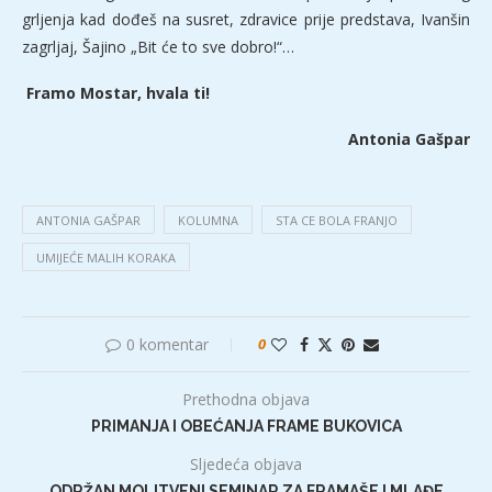
grljenja kad dođeš na susret, zdravice prije predstava, Ivanšin
zagrljaj, Šajino „Bit će to sve dobro!“…
Framo Mostar, hvala ti!
Antonia Gašpar
ANTONIA GAŠPAR
KOLUMNA
STA CE BOLA FRANJO
UMIJEĆE MALIH KORAKA
0 komentar
0
Prethodna objava
PRIMANJA I OBEĆANJA FRAME BUKOVICA
Sljedeća objava
ODRŽAN MOLITVENI SEMINAR ZA FRAMAŠE I MLAĐE