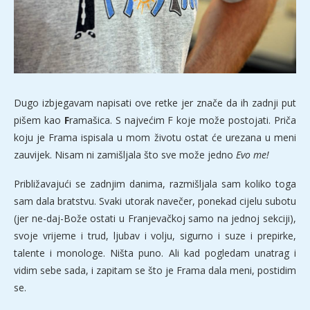
Dugo izbjegavam napisati ove retke jer znače da ih zadnji put
pišem kao
F
ramašica. S najvećim F koje može postojati. Priča
koju je Frama ispisala u mom životu ostat će urezana u meni
zauvijek. Nisam ni zamišljala što sve može jedno
Evo me!
Približavajući se zadnjim danima, razmišljala sam koliko toga
sam dala bratstvu. Svaki utorak navečer, ponekad cijelu subotu
(jer ne-daj-Bože ostati u Franjevačkoj samo na jednoj sekciji),
svoje vrijeme i trud, ljubav i volju, sigurno i suze i prepirke,
talente i monologe. Ništa puno. Ali kad pogledam unatrag i
vidim sebe sada, i zapitam se što je Frama dala meni, postidim
se.