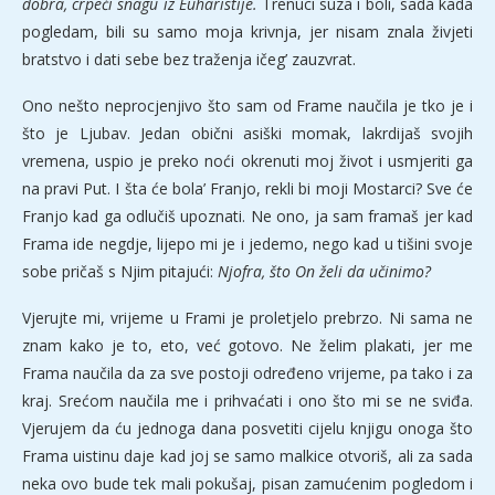
dobra, crpeći snagu iz Euharistije.
Trenuci suza i boli, sada kada
pogledam, bili su samo moja krivnja, jer nisam znala živjeti
bratstvo i dati sebe bez traženja ičeg’ zauzvrat.
Ono nešto neprocjenjivo što sam od Frame naučila je tko je i
što je Ljubav. Jedan obični asiški momak, lakrdijaš svojih
vremena, uspio je preko noći okrenuti moj život i usmjeriti ga
na pravi Put. I šta će bola’ Franjo, rekli bi moji Mostarci? Sve će
Franjo kad ga odlučiš upoznati. Ne ono, ja sam framaš jer kad
Frama ide negdje, lijepo mi je i jedemo, nego kad u tišini svoje
sobe pričaš s Njim pitajući:
Njofra, što On želi da učinimo?
Vjerujte mi, vrijeme u Frami je proletjelo prebrzo. Ni sama ne
znam kako je to, eto, već gotovo. Ne želim plakati, jer me
Frama naučila da za sve postoji određeno vrijeme, pa tako i za
kraj. Srećom naučila me i prihvaćati i ono što mi se ne sviđa.
Vjerujem da ću jednoga dana posvetiti cijelu knjigu onoga što
Frama uistinu daje kad joj se samo malkice otvoriš, ali za sada
neka ovo bude tek mali pokušaj, pisan zamućenim pogledom i