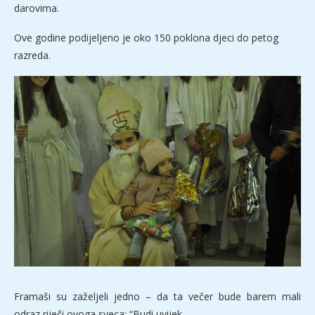
darovima.
Ove godine podijeljeno je oko 150 poklona djeci do petog
razreda.
Framaši su zaželjeli jedno – da ta večer bude barem mali
odraz riječi ovoga sveca: “Budi uvijek