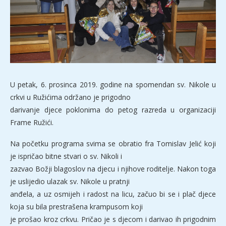
U petak, 6. prosinca 2019. godine na spomendan sv. Nikole u
crkvi u Ružićima održano je prigodno
darivanje djece poklonima do petog razreda u organizaciji
Frame Ružići.
Na početku programa svima se obratio fra Tomislav Jelić koji
je ispričao bitne stvari o sv. Nikoli i
zazvao Božji blagoslov na djecu i njihove roditelje. Nakon toga
je uslijedio ulazak sv. Nikole u pratnji
anđela, a uz osmijeh i radost na licu, začuo bi se i plač djece
koja su bila prestrašena krampusom koji
je prošao kroz crkvu. Pričao je s djecom i darivao ih prigodnim