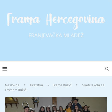
Naslovna
Bratstva
Frama Ružići
Sveti Nikola sa
Framom Ružići