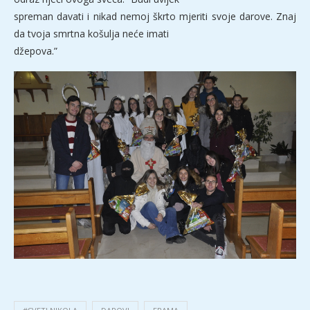
spreman davati i nikad nemoj škrto mjeriti svoje darove. Znaj
da tvoja smrtna košulja neće imati
džepova.”