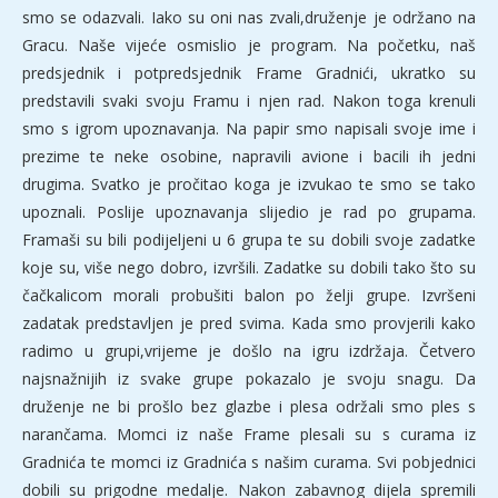
smo se odazvali. Iako su oni nas zvali,druženje je održano na
Gracu. Naše vijeće osmislio je program. Na početku, naš
predsjednik i potpredsjednik Frame Gradnići, ukratko su
predstavili svaki svoju Framu i njen rad. Nakon toga krenuli
smo s igrom upoznavanja. Na papir smo napisali svoje ime i
prezime te neke osobine, napravili avione i bacili ih jedni
drugima. Svatko je pročitao koga je izvukao te smo se tako
upoznali. Poslije upoznavanja slijedio je rad po grupama.
Framaši su bili podijeljeni u 6 grupa te su dobili svoje zadatke
koje su, više nego dobro, izvršili. Zadatke su dobili tako što su
čačkalicom morali probušiti balon po želji grupe. Izvršeni
zadatak predstavljen je pred svima. Kada smo provjerili kako
radimo u grupi,vrijeme je došlo na igru izdržaja. Četvero
najsnažnijih iz svake grupe pokazalo je svoju snagu. Da
druženje ne bi prošlo bez glazbe i plesa održali smo ples s
narančama. Momci iz naše Frame plesali su s curama iz
Gradnića te momci iz Gradnića s našim curama. Svi pobjednici
dobili su prigodne medalje. Nakon zabavnog dijela spremili