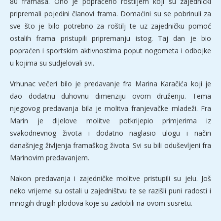
80 framaša. Ono je popraćeno roštiljem koji su zajednički
pripremali pojedini članovi frama. Domaćini su se pobrinuli za
sve što je bilo potrebno za roštilj te uz zajedničku pomoć
ostalih frama pristupili pripremanju istog. Taj dan je bio
popraćen i sportskim aktivnostima poput nogometa i odbojke
u kojima su sudjelovali svi.
Vrhunac večeri bilo je predavanje fra Marina Karačića koji je
dao dodatnu duhovnu dimenziju ovom druženju. Tema
njegovog predavanja bila je molitva franjevačke mladeži. Fra
Marin je dijelove molitve potkrijepio primjerima iz
svakodnevnog života i dodatno naglasio ulogu i način
današnjeg življenja framaškog života. Svi su bili oduševljeni fra
Marinovim predavanjem.
Nakon predavanja i zajedničke molitve pristupili su jelu. Još
neko vrijeme su ostali u zajedništvu te se razišli puni radosti i
mnogih drugih plodova koje su zadobili na ovom susretu.