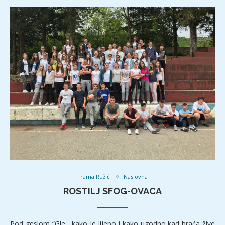
Frama Ružići
Naslovna
ROSTILJ SFOG-OVACA
Pod geslom “Gle , kako je lijepo i kako ugodno kad braća žive