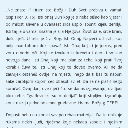
„Ne znate li? Hram ste Božji i Duh Sveti prebiva u vama!“
(usp.1Kor 3, 16). Isti onaj Duh koji je s neba sišao kao vjetar i
od milosti ulivene u dvanaest srca uspio ispuniti cijelu zemlju.
Isti taj je u vama! Snažna je sila Njegova. Život daje, srce brani,
dušu tješi. U tebi je živi Bog. Isti Onaj, Najveći od svih, koji
bdije nad tobom dok spavaš. Isti Onaj koji ti je jutros, pred
zoru otvorio oči. Koji te izvukao iz kreveta i dao ti smisao
novoga dana. Isti Onaj koji ima plan za tebe, koji prati Tvoj
korak i čuva te. Isti Onaj koji te doveo ovamo. Ali ne da
zauvijek ostaneš ovdje, na mjestu, nego da ti baš tu napuni
šake čarolijom kojom ćeš obasuti svijet. Da se ne plašiš nego
koračaš. Ovaj dan, ove riječi što se danas izgovaraju, ovi ljudi
oko tebe, “građevinski su materijal“ koji strpljivo izgrađuju
konstrukciju jedne posebne građevine. Hrama Božjeg. TEBE!
Dopusti nebu da koristi sav potreban materijal. Da te oblikuje
rukama nekih ljudi, riječima koje nekada zabole i nježnim