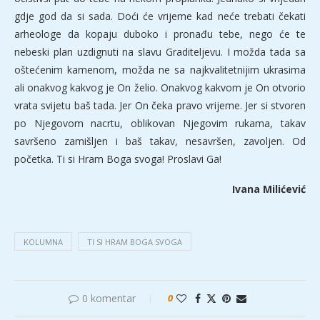
gdje god da si sada. Doći će vrijeme kad neće trebati čekati
arheologe da kopaju duboko i pronađu tebe, nego će te
nebeski plan uzdignuti na slavu Graditeljevu. I možda tada sa
oštećenim kamenom, možda ne sa najkvalitetnijim ukrasima
ali onakvog kakvog je On želio. Onakvog kakvom je On otvorio
vrata svijetu baš tada. Jer On čeka pravo vrijeme. Jer si stvoren
po Njegovom nacrtu, oblikovan Njegovim rukama, takav
savršeno zamišljen i baš takav, nesavršen, zavoljen. Od
početka. Ti si Hram Boga svoga! Proslavi Ga!
Ivana Milićević
KOLUMNA
TI SI HRAM BOGA SVOGA
0 komentar
0