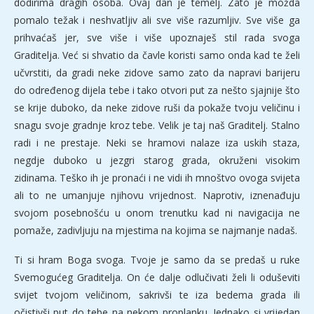
dodirima dragih osoba. Ovaj dan je temelj. Zato je možda
pomalo težak i neshvatljiv ali sve više razumljiv. Sve više ga
prihvaćaš jer, sve više i više upoznaješ stil rada svoga
Graditelja. Već si shvatio da čavle koristi samo onda kad te želi
učvrstiti, da gradi neke zidove samo zato da napravi barijeru
do određenog dijela tebe i tako otvori put za nešto sjajnije što
se krije duboko, da neke zidove ruši da pokaže tvoju veličinu i
snagu svoje gradnje kroz tebe. Velik je taj naš Graditelj. Stalno
radi i ne prestaje. Neki se hramovi nalaze iza uskih staza,
negdje duboko u jezgri starog grada, okruženi visokim
zidinama. Teško ih je pronaći i ne vidi ih mnoštvo ovoga svijeta
ali to ne umanjuje njihovu vrijednost. Naprotiv, iznenađuju
svojom posebnošću u onom trenutku kad ni navigacija ne
pomaže, zadivljuju na mjestima na kojima se najmanje nadaš.
Ti si hram Boga svoga. Tvoje je samo da se predaš u ruke
Svemogućeg Graditelja. On će dalje odlučivati želi li oduševiti
svijet tvojom veličinom, sakrivši te iza bedema grada ili
očistivši put do tebe na nekom proplanku. Jednako si vrijedan