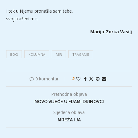
I tek u Njemu pronašla sam tebe,
svoj traženi mir.
Marija-Zorka Vasilj
BOG
KOLUMNA
MIR
TRAGANJE
0 komentar
2
Prethodna objava
NOVO VIJEĆE U FRAMI DRINOVCI
Sljedeća objava
MREŽA I JA