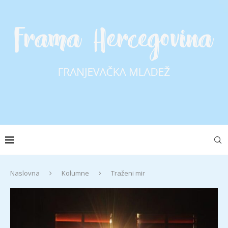
Naslovna
Kolumne
Traženi mir