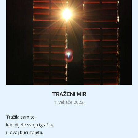
TRAŽENI MIR
1. veljače 2022.
Tražila sam te,
kao dijete svoju igračku,
u ovoj buci svijeta.