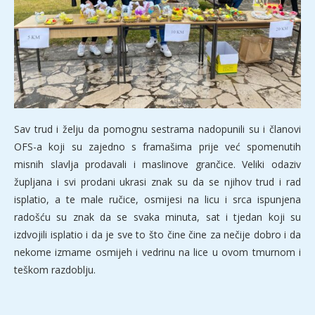
Sav trud i želju da pomognu sestrama nadopunili su i članovi
OFS-a koji su zajedno s framašima prije već spomenutih
misnih slavlja prodavali i maslinove grančice. Veliki odaziv
župljana i svi prodani ukrasi znak su da se njihov trud i rad
isplatio, a te male ručice, osmijesi na licu i srca ispunjena
radošću su znak da se svaka minuta, sat i tjedan koji su
izdvojili isplatio i da je sve to što čine čine za nečije dobro i da
nekome izmame osmijeh i vedrinu na lice u ovom tmurnom i
teškom razdoblju.