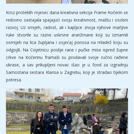
Kroz proteklih mjesec dana kreativna sekcija Frame Kočerin se
redovno sastajala spajajući svoju kreativnost, maštu i osobni
razvoj. Uz smijeh, radost, ali i kapljice znoja njihove marljive
ruke stvorile su razne uskrsne aranžmane koji su izmamili
osmijeh na lica župljana i osjećaj ponosa na mladež koju su
odgojili. Na Cvijetnicu poslije rane i pučke mise ispred župne
crkve na Kočerinu framaši su prodavali svoje ručno rađene
ukrase, a sav prikupljeni novac išao je u fond za izgradnju
Samostana sestara Klarisa u Zagrebu, koji je stradao tijekom
potresa.