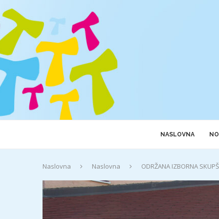
NASLOVNA
NO
Naslovna
Naslovna
ODRŽANA IZBORNA SKUPŠ