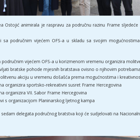
a Ostojić animirala je raspravu za područnu razinu Frame sljedeće 
i sa područnim vijećem OFS-a u skladu sa svojim mogućnostima 
a područnim vijećem OFS-a u korizmenom vremenu organizira molitv
ljati bratske pohode mjesnih bratstava ovisno o njihovim potrebam
olitvenu akciju u vremenu došašća prema mogućnostima i kreativnos
 organizira sportsko-rekreativni susret Frame Hercegovina
a organizira VII. Sabor Frame Hercegovina
vi s organizacijom Planinarskog ljetnog kampa
 sedam delegata područnog bratstva koji će sudjelovati na Nacionalno