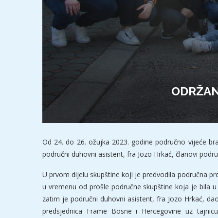
ODRŽAN
Od 24. do 26. ožujka 2023. godine područno vijeće bra
područni duhovni asistent, fra Jozo Hrkać, članovi podr
U prvom dijelu skupštine koji je predvodila područna pre
u vremenu od prošle područne skupštine koja je bila u t
zatim je područni duhovni asistent, fra Jozo Hrkać, dao
predsjednica Frame Bosne i Hercegovine uz tajnicu 