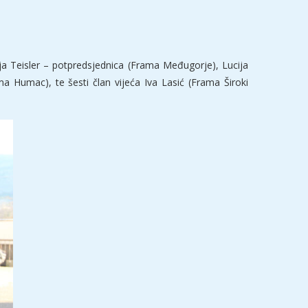
a Teisler – potpredsjednica (Frama Međugorje), Lucija
ma Humac), te šesti član vijeća Iva Lasić (Frama Široki