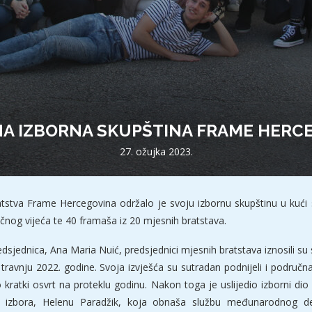
A IZBORNA SKUPŠTINA FRAME HERC
27. ožujka 2023.
tstva Frame Hercegovina održalo je svoju izbornu skupštinu u kući 
učnog vijeća te 40 framaša iz 20 mjesnih bratstava.
dsjednica, Ana Maria Nuić, predsjednici mjesnih bratstava iznosili su 
ravnju 2022. godine. Svoja izvješća su sutradan podnijeli i područna
 kratki osvrt na proteklu godinu. Nakon toga je uslijedio izborni di
izbora, Helenu Paradžik, koja obnaša službu međunarodnog deleg