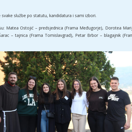
 svake službe po statutu, kandidatura i sami izbori.
u: Matea Ostojić – predsjednica (Frama Međugorje), Dorotea Marij
a Šarac – tajnica (Frama Tomislavgrad), Petar Brbor – blagajnik (Fra