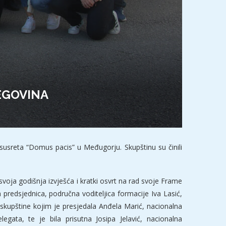
EGOVINA
susreta “Domus pacis” u Međugorju. Skupštinu su činili
svoja godišnja izvješća i kratki osvrt na rad svoje Frame
 predsjednica, područna voditeljica formacije Iva Lasić,
o skupštine kojim je presjedala Anđela Marić, nacionalna
ata, te je bila prisutna Josipa Jelavić, nacionalna