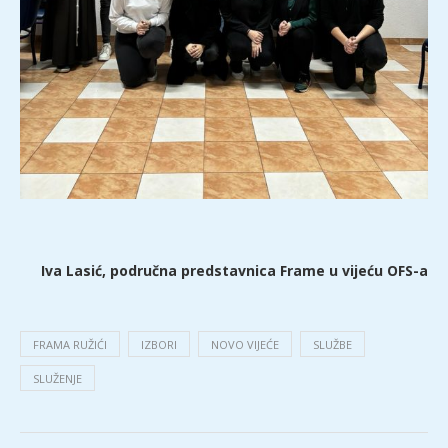
Iva Lasić, područna predstavnica Frame u vijeću OFS-a
FRAMA RUŽIĆI
IZBORI
NOVO VIJEĆE
SLUŽBE
SLUŽENJE