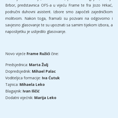
Brbor, predstavnica OFS-a u vijeću Frame te fra Jozo Hrkać,
područni duhovni asistent. Izbore smo započeli zajedničkom
molitvom. Nakon toga, framaši su pozvani na odgovorno i
savjesno glasovanje te su upoznati sa samim tijekom izbora, a
naposlijetku je uslijedilo glasovanje.
Novo vijeće
Frame Ružići
čine:
Predsjednica:
Marta Žulj
Dopredsjednik:
Mihael Palac
Voditeljica formacije:
Iva Ćutuk
Tajnica:
Mihaela Leko
Blagajnik:
Ivan Iličić
Dodatni vijećnik:
Marija Leko