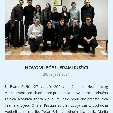
NOVO VIJEĆE U FRAMI RUŽIĆI
28. veljače 2024.
U Frami Ružići, 27. veljače 2024., održani su izbori novog
vijeća. Izbornom skupštinom presjedala je Iva Šarac, područna
tajnica, a tajnica izbora bila je Iva Lasić, područna predstavnica
Frame u vijeću OFS-a. Prisutni su bili i Lucija Lasić, područna
voditeljica formacije, Petar Brbor, područni blagajnik, Marija