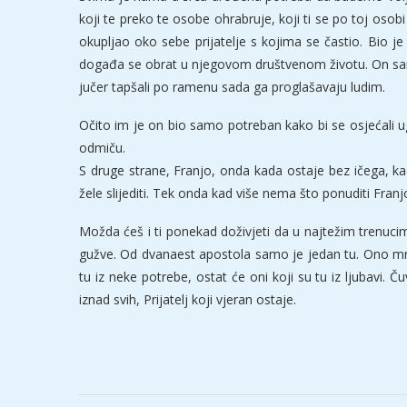
koji te preko te osobe ohrabruje, koji ti se po toj osobi 
okupljao oko sebe prijatelje s kojima se častio. Bio j
događa se obrat u njegovom društvenom životu. On sam vi
jučer tapšali po ramenu sada ga proglašavaju ludim.
Očito im je on bio samo potreban kako bi se osjećali 
odmiču.
S druge strane, Franjo, onda kada ostaje bez ičega, k
žele slijediti. Tek onda kad više nema što ponuditi Fran
Možda ćeš i ti ponekad doživjeti da u najtežim trenucima
gužve. Od dvanaest apostola samo je jedan tu. Ono mno
tu iz neke potrebe, ostat će oni koji su tu iz ljubavi. Č
iznad svih, Prijatelj koji vjeran ostaje.