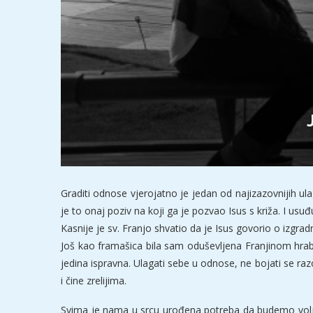
Graditi odnose vjerojatno je jedan od najizazovnijih ul
je to onaj poziv na koji ga je pozvao Isus s križa. I us
Kasnije je sv. Franjo shvatio da je Isus govorio o izgra
Još kao framašica bila sam oduševljena Franjinom hrabro
jedina ispravna. Ulagati sebe u odnose, ne bojati se razo
i čine zrelijima.
Svima je nama u srcu urođena potreba da budemo voljeni