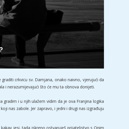
?
 graditi crkvicu sv. Damjana, onako naivno, vjerujući da
ala i nerazumijevajući što će mu ta obnova donijeti.
a gradim i u njih ulažem vidim da je ova Franjina logika
oji nas zabole. Jer zapravo, i jedni i drugi nas izgrađuju
akav jesi, tada iskreno ostvaruješ prijateljstvo s Onim