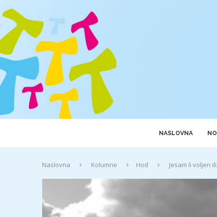
NASLOVNA
NO
Naslovna
Kolumne
Hod
Jesam li voljen 