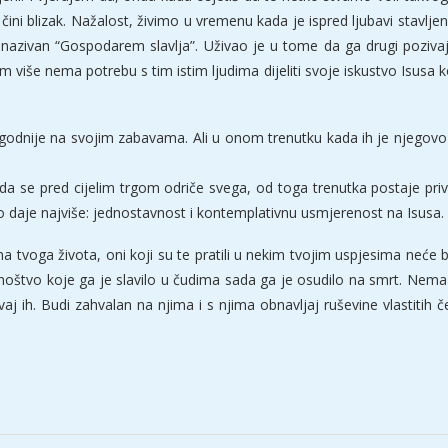
čini blizak. Nažalost, živimo u vremenu kada je ispred ljubavi stavljen 
e nazivan “Gospodarem slavlja”. Uživao je u tome da ga drugi pozivaj
še nema potrebu s tim istim ljudima dijeliti svoje iskustvo Isusa ko
ugodnije na svojim zabavama. Ali u onom trenutku kada ih je njegovo 
ada se pred cijelim trgom odriče svega, od toga trenutka postaje pri
jo daje najviše: jednostavnost i kontemplativnu usmjerenost na Isusa.
 tvoga života, oni koji su te pratili u nekim tvojim uspjesima neće bi
štvo koje ga je slavilo u čudima sada ga je osudilo na smrt. Nema
uvaj ih. Budi zahvalan na njima i s njima obnavljaj ruševine vlastitih 