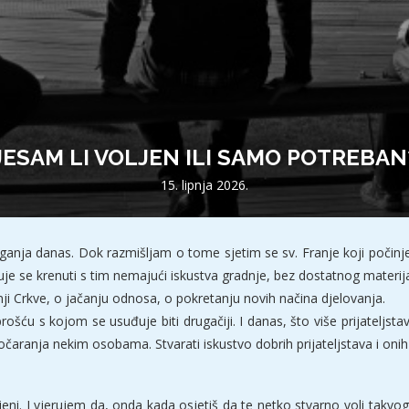
JESAM LI VOLJEN ILI SAMO POTREBAN
15. lipnja 2026.
aganja danas. Dok razmišljam o tome sjetim se sv. Franje koji počinje
uđuje se krenuti s tim nemajući iskustva gradnje, bez dostatnog materij
dnji Crkve, o jačanju odnosa, o pokretanju novih načina djelovanja.
šću s kojom se usuđuje biti drugačiji. I danas, što više prijateljstav
čaranja nekim osobama. Stvarati iskustvo dobrih prijateljstava i onih k
. I vjerujem da, onda kada osjetiš da te netko stvarno voli takvog k