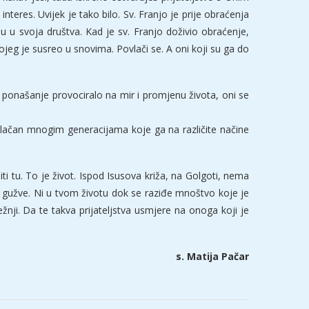
interes. Uvijek je tako bilo. Sv. Franjo je prije obraćenja
u u svoja društva. Kad je sv. Franjo doživio obraćenje,
jeg je susreo u snovima. Povlači se. A oni koji su ga do
ponašanje provociralo na mir i promjenu života, oni se
vlačan mnogim generacijama koje ga na različite načine
ti tu. To je život. Ispod Isusova križa, na Golgoti, nema
 gužve. Ni u tvom životu dok se raziđe mnoštvo koje je
čežnji. Da te takva prijateljstva usmjere na onoga koji je
s. Matija Pačar