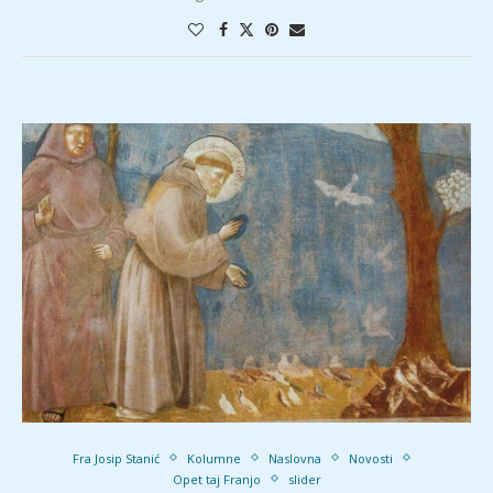
Fra Josip Stanić
Kolumne
Naslovna
Novosti
Opet taj Franjo
slider