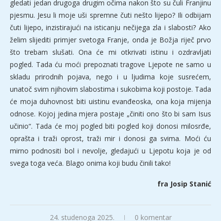
gledati jedan drugoga drugim očima nakon što su čuli Franjinu
pjesmu. Jesu li moje uši spremne čuti nešto lijepo? Ili odbijam
čuti lijepo, inzistirajući na isticanju nečijega zla i slabosti? Ako
želim slijediti primjer svetoga Franje, onda je Božja riječ prvo
što trebam slušati. Ona će mi otkrivati istinu i ozdravljati
pogled. Tada ću moći prepoznati tragove Ljepote ne samo u
skladu prirodnih pojava, nego i u ljudima koje susrećem,
unatoč svim njihovim slabostima i sukobima koji postoje. Tada
će moja duhovnost biti uistinu evanđeoska, ona koja mijenja
odnose. Kojoj jedina mjera postaje „činiti ono što bi sam Isus
učinio“. Tada će moj pogled biti pogled koji donosi milosrđe,
oprašta i traži oprost, traži mir i donosi ga svima. Moći ću
mirno podnositi bol i nevolje, gledajući u Ljepotu koja je od
svega toga veća. Blago onima koji budu činili tako!
fra Josip Stanić
24. studenoga 2025.
0 komentar