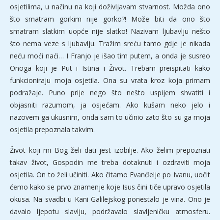
osjetilima, u načinu na koji doživljavam stvarnost. Možda ono
što smatram gorkim nije gorko?! Može biti da ono što
smatram slatkim uopće nije slatko! Nazivam ljubavlju nešto
što nema veze s ljubavlju. Tražim sreću tamo gdje je nikada
neću moći naći… I Franjo je išao tim putem, a onda je susreo
Onoga koji je Put i Istina i Život. Trebam preispitati kako
funkcioniraju moja osjetila. Ona su vrata kroz koja primam
podražaje. Puno prije nego što nešto uspijem shvatiti i
objasniti razumom, ja osjećam. Ako kušam neko jelo i
nazovem ga ukusnim, onda sam to učinio zato što su ga moja
osjetila prepoznala takvim.
Život koji mi Bog želi dati jest izobilje. Ako želim prepoznati
takav život, Gospodin me treba dotaknuti i ozdraviti moja
osjetila. On to želi učiniti. Ako čitamo Evanđelje po Ivanu, uočit
ćemo kako se prvo znamenje koje Isus čini tiče upravo osjetila
okusa. Na svadbi u Kani Galilejskog ponestalo je vina. Ono je
davalo ljepotu slavlju, podržavalo slavljeničku atmosferu.