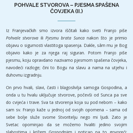
POHVALE STVOROVA – PJESMA SPAŠENA
ČOVJEKA (II.)
Iz Franjevačkih smo izvora iščitali kako sveti Franjo piše
Pohvale stvorova
ili
Pjesmu brata Sunca
nakon što je primio
objavu o sigurnosti vlastitoga spasenja. Dakle, sâm mu je Bog
objavio kako je za njega raj siguran. Potom Franjo piše
pjesmu, koju opravdano nazivamo pjesmom spašena čovjeka,
navodeći razloge; čini to Bogu na slavu a nama na utjehu i
duhovnu izgradnju.
On prvo hvali, slavi, časti i blagoslivlja samoga Gospodina, a
onda u tu hvalu uključuje stvorove, počevši od Sunca pa sve
do cvijeća i trave. Sva ta stvorenja koja su pod nebom – kako
sam sv. Franjo kaže u jednoj od svojih opomena – sama od
sebe bolje služe svome Stvoritelju nego mi ljudi. Zato je
Svetac opominjao da se možemo hvaliti jedino svojim
slabostima i križem Gospodnjim i poticao na to govoreći: