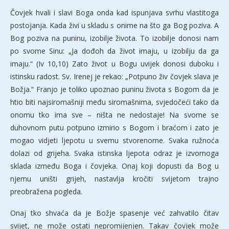
Čovjek hvali i slavi Boga onda kad ispunjava svrhu vlastitoga
postojanja. Kada živi u skladu s onime na što ga Bog poziva. A
Bog poziva na puninu, izobilje života. To izobilje donosi nam
po svome Sinu: „Ja dođoh da život imaju, u izobilju da ga
imaju.“ (Iv 10,10) Zato život u Bogu uvijek donosi duboku i
istinsku radost. Sv. Irenej je rekao: „Potpuno živ čovjek slava je
Božja.“ Franjo je toliko upoznao puninu života s Bogom da je
htio biti najsiromašniji među siromašnima, svjedočeći tako da
onomu tko ima sve – ništa ne nedostaje! Na svome se
duhovnom putu potpuno izmirio s Bogom i braćom i zato je
mogao vidjeti ljepotu u svemu stvorenome. Svaka ružnoća
dolazi od grijeha. Svaka istinska ljepota odraz je izvornoga
sklada između Boga i čovjeka. Onaj koji dopusti da Bog u
njemu uništi grijeh, nastavlja kročiti svijetom trajno
preobražena pogleda.
Onaj tko shvaća da je Božje spasenje već zahvatilo čitav
svijet, ne može ostati nepromijenjen. Takav čovjek može