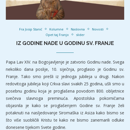
Fra Josip Stanić
Kolumne
Naslovna
Novosti
Opet taj Franjo
slider
IZ GODINE NADE U GODINU SV. FRANJE
Papa Lav XIV. na Bogojavljenje je zatvorio Godinu nade. Svega
nekoliko dana poslije, 10. siječnja, proglasio je Godinu sv.
Franje. Tako smo prešli iz jednoga jubileja u drugi. Nakon
redovitoga jubileja koji Crkva slavi svakih 25 godina, ušli smo u
posebnu godinu koja je proglašena povodom 800. obljetnice
svečeva slavnoga preminuća. Apostolska pokorničarna
objasnila je kako se proglašenjem Godine sv. Franje želi
potaknuti na nasljedovanje Siromaška iz Asiza kako bismo se
što više suobličili Kristu te kako ne bismo zanemarili odluke
donesene tijekom Svete godine.