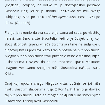
„Pogledaj, čovječe, na koliko te je dostojanstvo postavio
Gospodin Bog, jer te je stvorio i oblikovao
na sliku
svoga
ljubljenoga Sina po tijelu i
slična njemu
(usp. Post 1,26) po
duhu.“ (Opom. V)
Franjo je razumio da sva stvorenja sama od sebe, po vlastitoj
naravi, savršeno služe Stvoritelju. Jedino je čovjek onaj koji
zbog sklonosti grijehu vrijeđa Stvoritelja i time ne sudjeluje u
njegovoj hvali i proslavi. Zato Franjo poziva na put poniznosti.
Njegov put do poniznosti traži priznanje istine o vlastitoj bijedi
i slabostima i svijest da se ne možemo spasiti vlastitom
snagom već samo snagom križa Gospodina našega Isusa
Krista.
Onaj koji upozna snagu Njegova križa, počinje se još više
hvaliti vlastitim slabostima (usp. 2 Kor 12,9) Franjo je dovršio
taj put poniznosti i zato se mogao priključiti svim stvorenjima
u savršenoj i čistoj hvali Gospodinu.