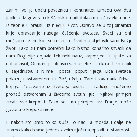
Zanimljivo je uočiti poveznicu i kontinuitet između ova dva
jubileja. Iz govora o kršćanskoj nadi dolazimo k čovjeku nade.
Iz teorije u praksu. Iz riječi u život. Upravo se u toj dinamici
krije opravdanje našega čašćenja svetaca. Sveci su oni
muškarci i žene koji su u svojim životima utjelovili sami Božji
život. Tako su nam potrebni kako bismo konačno shvatili da
nam Bog nije objavio tek neki nauk, zapovijedi ili upute za
dobar život; On nam je objavio sama sebe, i to kako bismo bili
u zajedništvu s Njime i postali poput Njega. Lica svetaca
pokazuju ostvarenom tu Božju želju. Zato i sav nauk Crkve,
kojega iščitavamo iz Svetoga pisma i Tradicije, možemo
pronaći ostvarenim u životima svetih ljudi. Njihovi primjeri
zrcale sve kreposti. Tako se i na primjeru sv. Franje može
govoriti o kreposti nade.
I, nakon što smo toliko slušali o nadi, a možda i dalje ne
znamo kako bismo jednostavnim riječima opisali tu stvarnost,