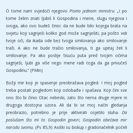
O tome nam svjedoči njegovo
Pismo jednom ministru
: „I po
tome želim znati ljubiš li Gospodina i mene, slugu njegova i
svoga, ako ovo budeš činio: da ne bude bilo kojega brata na
svijetu koji sagriješi koliko god može sagriješiti, pa pošto vidi
tvoje oči, da ikada ode bez tvoga smilovanja ako smilovanje
traži. A ako ne bude tražio smilovanja, ti ga upitaj želi li
smilovanje. Pa ako poslije tisuću puta pred tvojim očima
sagriješi, ljubi ga više nego mene radi toga da ga privučeš
Gospodinu.“ (PMin)
Božji mir koji je spasenje preobražava pogled. I moj pogled
treba postati pogledom koji oslobađa i spašava. Koji čini sve
ono što bi činio Otac nebeski, zato što nema druge mjere ni
drugoga dostojna uzora. Ali da bi se moj način gledanja
preobrazio, potrebno je prije aktivirati osjetilo sluha.
Da
poslušam što mi to Gospodin govori, Gospodin obećava mir
narodu svomu.
(Ps 85,9) Asiški su biskup i gradonačelnik počeli