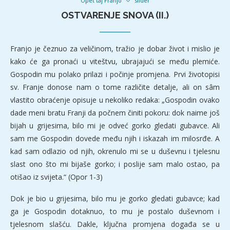
Opet taj Franjo
slider
OSTVARENJE SNOVA (II.)
Franjo je čeznuo za veličinom, tražio je dobar život i mislio je
kako će ga pronaći u viteštvu, ubrajajući se među plemiće.
Gospodin mu polako prilazi i počinje promjena. Prvi životopisi
sv. Franje donose nam o tome različite detalje, ali on sâm
vlastito obraćenje opisuje u nekoliko redaka: „Gospodin ovako
dade meni bratu Franji da počnem činiti pokoru: dok naime još
bijah u grijesima, bilo mi je odveć gorko gledati gubavce. Ali
sam me Gospodin dovede među njih i iskazah im milosrđe. A
kad sam odlazio od njih, okrenulo mi se u duševnu i tjelesnu
slast ono što mi bijaše gorko; i poslije sam malo ostao, pa
otišao iz svijeta.“ (Opor 1-3)
Dok je bio u grijesima, bilo mu je gorko gledati gubavce; kad
ga je Gospodin dotaknuo, to mu je postalo duševnom i
tjelesnom slašću. Dakle, ključna promjena događa se u