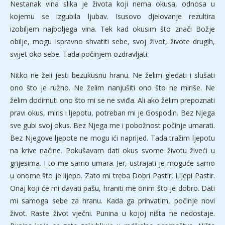
Nestanak vina slika je života koji nema okusa, odnosa u
kojemu se izgubila ljubav. Isusovo djelovanje rezultira
izobiljem najboljega vina. Tek kad okusim što znači Božje
obilje, mogu ispravno shvatiti sebe, svoj život, živote drugih,
svijet oko sebe. Tada počinjem ozdravljati.
Nitko ne želi jesti bezukusnu hranu. Ne želim gledati i slušati
ono što je ružno. Ne želim nanjušiti ono što ne miriše. Ne
želim dodirnuti ono što mi se ne sviđa. Ali ako želim prepoznati
pravi okus, miris i ljepotu, potreban mi je Gospodin. Bez Njega
sve gubi svoj okus. Bez Njega me i pobožnost počinje umarati.
Bez Njegove ljepote ne mogu ići naprijed. Tada tražim ljepotu
na krive načine. Pokušavam dati okus svome životu živeći u
grijesima. I to me samo umara. Jer, ustrajati je moguće samo
u onome što je lijepo. Zato mi treba Dobri Pastir, Lijepi Pastir.
Onaj koji će mi davati pašu, hraniti me onim što je dobro. Dati
mi samoga sebe za hranu. Kada ga prihvatim, počinje novi
život. Raste život vječni. Punina u kojoj ništa ne nedostaje.