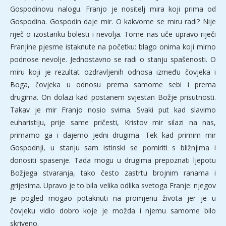
Gospodinovu nalogu. Franjo je nositelj mira koji prima od
Gospodina. Gospodin daje mir. O kakvome se miru radi? Nije
riječ o izostanku bolesti i nevolja. Tome nas uče upravo riječi
Franjine pjesme istaknute na početku: blago onima koji mirno
podnose nevolje. Jednostavno se radi o stanju spašenosti. O
miru koji je rezultat ozdravljenih odnosa između čovjeka i
Boga, čovjeka u odnosu prema samome sebi i prema
drugima. On dolazi kad postanem svjestan Božje prisutnosti.
Takav je mir Franjo nosio svima. Svaki put kad slavimo
euharistiju, prije same pričesti, Kristov mir silazi na nas,
primamo ga i dajemo jedni drugima. Tek kad primim mir
Gospodnji, u stanju sam istinski se pomiriti s bližnjima i
donositi spasenje. Tada mogu u drugima prepoznati ljepotu
Božjega stvaranja, tako često zastrtu brojnim ranama i
grijesima. Upravo je to bila velika odlika svetoga Franje: njegov
je pogled mogao potaknuti na promjenu života jer je u
čovjeku vidio dobro koje je možda i njemu samome bilo
skriveno.