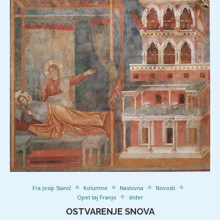
Fra Josip Stanić
Kolumne
Naslovna
Novosti
Opet taj Franjo
slider
OSTVARENJE SNOVA