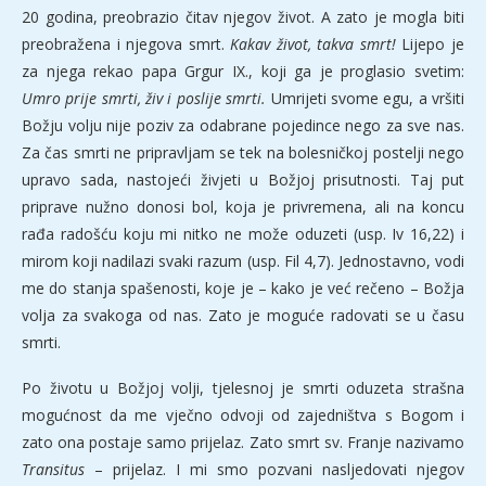
20 godina, preobrazio čitav njegov život. A zato je mogla biti
preobražena i njegova smrt.
Kakav život, takva smrt!
Lijepo je
za njega rekao papa Grgur IX., koji ga je proglasio svetim:
Umro prije smrti, živ i poslije smrti.
Umrijeti svome egu, a vršiti
Božju volju nije poziv za odabrane pojedince nego za sve nas.
Za čas smrti ne pripravljam se tek na bolesničkoj postelji nego
upravo sada, nastojeći živjeti u Božjoj prisutnosti. Taj put
priprave nužno donosi bol, koja je privremena, ali na koncu
rađa radošću koju mi nitko ne može oduzeti (usp. Iv 16,22) i
mirom koji nadilazi svaki razum (usp. Fil 4,7). Jednostavno, vodi
me do stanja spašenosti, koje je – kako je već rečeno – Božja
volja za svakoga od nas. Zato je moguće radovati se u času
smrti.
Po životu u Božjoj volji, tjelesnoj je smrti oduzeta strašna
mogućnost da me vječno odvoji od zajedništva s Bogom i
zato ona postaje samo prijelaz. Zato smrt sv. Franje nazivamo
Transitus
– prijelaz. I mi smo pozvani nasljedovati njegov