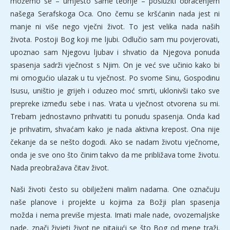
možemo se – umjesto same teorije – poslužiti obraćenjem
našega Serafskoga Oca. Ono čemu se kršćanin nada jest ni
manje ni više nego vječni život. To jest velika nada naših
života. Postoji Bog koji me ljubi. Odlučio sam mu povjerovati,
upoznao sam Njegovu ljubav i shvatio da Njegova ponuda
spasenja sadrži vječnost s Njim. On je već sve učinio kako bi
mi omogućio ulazak u tu vječnost. Po svome Sinu, Gospodinu
Isusu, uništio je grijeh i oduzeo moć smrti, uklonivši tako sve
prepreke između sebe i nas. Vrata u vječnost otvorena su mi.
Trebam jednostavno prihvatiti tu ponudu spasenja. Onda kad
je prihvatim, shvaćam kako je nada aktivna krepost. Ona nije
čekanje da se nešto dogodi. Ako se nadam životu vječnome,
onda je sve ono što činim takvo da me približava tome životu.
Nada preobražava čitav život.
Naši životi često su obilježeni malim nadama. One označuju
naše planove i projekte u kojima za Božji plan spasenja
možda i nema previše mjesta. Imati male nade, ovozemaljske
nade, znači živjeti život ne pitajući se što Bog od mene traži.