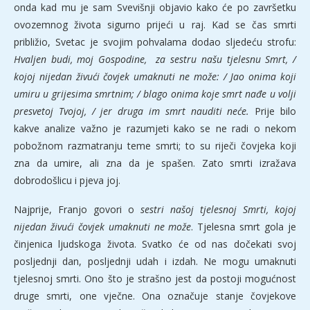
onda kad mu je sam Svevišnji objavio kako će po završetku
ovozemnog života sigurno prijeći u raj. Kad se čas smrti
približio, Svetac je svojim pohvalama dodao sljedeću strofu:
Hvaljen budi, moj Gospodine, za sestru našu tjelesnu Smrt, /
kojoj nijedan živući čovjek umaknuti ne može: / Jao onima koji
umiru u grijesima smrtnim; / blago onima koje smrt nađe u volji
presvetoj Tvojoj, / jer druga im smrt nauditi neće.
Prije bilo
kakve analize važno je razumjeti kako se ne radi o nekom
pobožnom razmatranju teme smrti; to su riječi čovjeka koji
zna da umire, ali zna da je spašen. Zato smrti izražava
dobrodošlicu i pjeva joj.
Najprije, Franjo govori o
sestri našoj tjelesnoj Smrti, kojoj
nijedan živući čovjek umaknuti ne može
. Tjelesna smrt gola je
činjenica ljudskoga života. Svatko će od nas dočekati svoj
posljednji dan, posljednji udah i izdah. Ne mogu umaknuti
tjelesnoj smrti. Ono što je strašno jest da postoji mogućnost
druge smrti, one vječne. Ona označuje stanje čovjekove