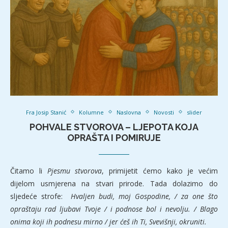
Fra Josip Stanić
Kolumne
Naslovna
Novosti
slider
POHVALE STVOROVA – LJEPOTA KOJA
OPRAŠTA I POMIRUJE
Čitamo li
Pjesmu stvorova
, primijetit ćemo kako je većim
dijelom usmjerena na stvari prirode. Tada dolazimo do
sljedeće strofe:
Hvaljen budi, moj Gospodine, / za one što
opraštaju rad ljubavi Tvoje / i podnose bol i nevolju. / Blago
onima koji ih podnesu mirno / jer ćeš ih Ti, Svevišnji, okruniti.