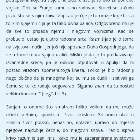
vojske. Dok se Franjo tomu silno radovao, šuteći se u čudu
pitao što se s njim zbiva. Zapitao je čije je to oružje koje blista
tolikim sjajem i čija je ta tako divna palača. Odgovoreno mu je
da sve to pripada njemu i njegovim vojnicima. Kad se
probudio, ustao je ujutro radosna srca. Razmišljao je o tome
na svjetovni način, jer još nije spoznao Duha Gospodnjega, da
se u tome mora sjajno uzdići. Mislio je da je to pretkazivanje
izvanredne sreće, pa je odlučio otputovati u Apuliju da bi
postao vitezom spomenutoga kneza. Toliko je bio radosniji
nego obično da je mnogima koji su mu se čudili i ispitivali ga
čemu se toliko raduje odgovarao: ‘Sigurno znam da ću postati
velikim knezom.’“ (LegTd II.,5)
Sanjam o onome što smatram toliko velikim da me može
učiniti sretnim, ispuniti mi život smislom. Gospodin ulazi u
Franjin život polako, nenasilno, dolazeći upravo do mjesta
njegove najdublje čežnje, do njegovih snova. Franjo isprva
krivo razumije san, misli kako mu je zagarantirana svjetovna