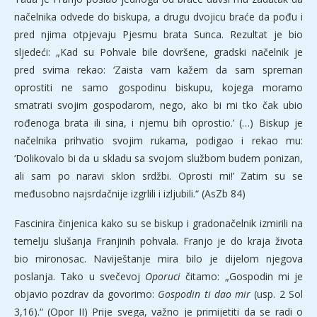
načelnika odvede do biskupa, a drugu dvojicu braće da pođu i
pred njima otpjevaju Pjesmu brata Sunca. Rezultat je bio
sljedeći: „Kad su Pohvale bile dovršene, gradski načelnik je
pred svima rekao: ‘Zaista vam kažem da sam spreman
oprostiti ne samo gospodinu biskupu, kojega moramo
smatrati svojim gospodarom, nego, ako bi mi tko čak ubio
rođenoga brata ili sina, i njemu bih oprostio.’ (…) Biskup je
načelnika prihvatio svojim rukama, podigao i rekao mu:
‘Dolikovalo bi da u skladu sa svojom službom budem ponizan,
ali sam po naravi sklon srdžbi. Oprosti mi!’ Zatim su se
međusobno najsrdačnije izgrlili i izljubili.“ (AsZb 84)
Fascinira činjenica kako su se biskup i gradonačelnik izmirili na
temelju slušanja Franjinih pohvala. Franjo je do kraja života
bio mironosac. Naviještanje mira bilo je dijelom njegova
poslanja. Tako u svečevoj
Oporuci
čitamo: „Gospodin mi je
objavio pozdrav da govorimo:
Gospodin ti dao mir
(usp. 2 Sol
3,16).“ (Opor II) Prije svega, važno je primijetiti da se radi o