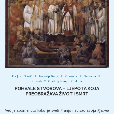
Fra Josip Stanić
Fra Josip Stanić
Kolumne
Naslovna
Novosti
Opet taj Franjo
slider
POHVALE STVOROVA – LJEPOTA KOJA
PREOBRAŽAVA ŽIVOT I SMRT
Već je spomenuto kako je sveti Franjo napisao svoju
Pjesmu