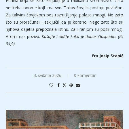
Punina koja se zato zaljubljuje u radikalno siromaštvo. Ništa
ne treba onome koji ima sve. Takav čovjek postaje privlačan.
Za takvim čovjekom bez razmišljanja polaze mnogi. Ne zato
što su proračunali i zaključili da je korisno. Nego zato što su
njihova osjetila prepoznala istinu. Za Franjom su pošli mnogi.
A on i nas poziva:
Kušajte i vidite kako je dobar Gospodin. (Ps
34,9)
fra Josip Stanić
3. svibnja 2026.
0 komentar