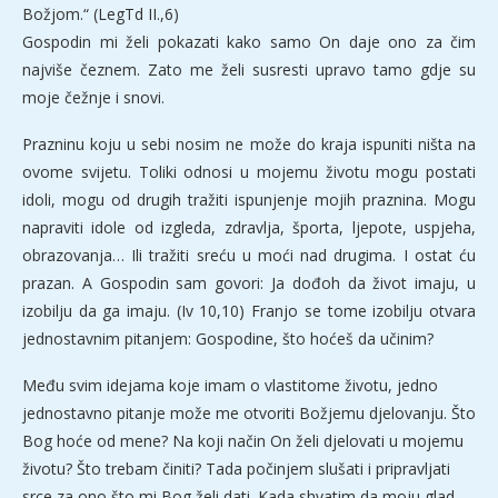
Božjom.“ (LegTd II.,6)
Gospodin mi želi pokazati kako samo On daje ono za čim
najviše čeznem. Zato me želi susresti upravo tamo gdje su
moje čežnje i snovi.
Prazninu koju u sebi nosim ne može do kraja ispuniti ništa na
ovome svijetu. Toliki odnosi u mojemu životu mogu postati
idoli, mogu od drugih tražiti ispunjenje mojih praznina. Mogu
napraviti idole od izgleda, zdravlja, športa, ljepote, uspjeha,
obrazovanja… Ili tražiti sreću u moći nad drugima. I ostat ću
prazan. A Gospodin sam govori: Ja dođoh da život imaju, u
izobilju da ga imaju. (Iv 10,10) Franjo se tome izobilju otvara
jednostavnim pitanjem: Gospodine, što hoćeš da učinim?
Među svim idejama koje imam o vlastitome životu, jedno
jednostavno pitanje može me otvoriti Božjemu djelovanju. Što
Bog hoće od mene? Na koji način On želi djelovati u mojemu
životu? Što trebam činiti? Tada počinjem slušati i pripravljati
srce za ono što mi Bog želi dati. Kada shvatim da moju glad