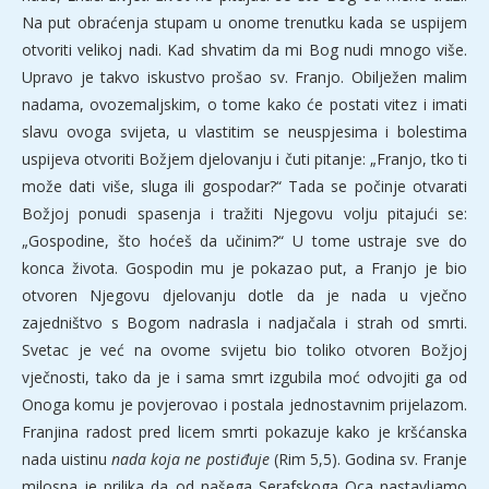
Na put obraćenja stupam u onome trenutku kada se uspijem
otvoriti velikoj nadi. Kad shvatim da mi Bog nudi mnogo više.
Upravo je takvo iskustvo prošao sv. Franjo. Obilježen malim
nadama, ovozemaljskim, o tome kako će postati vitez i imati
slavu ovoga svijeta, u vlastitim se neuspjesima i bolestima
uspijeva otvoriti Božjem djelovanju i čuti pitanje: „Franjo, tko ti
može dati više, sluga ili gospodar?“ Tada se počinje otvarati
Božjoj ponudi spasenja i tražiti Njegovu volju pitajući se:
„Gospodine, što hoćeš da učinim?“ U tome ustraje sve do
konca života. Gospodin mu je pokazao put, a Franjo je bio
otvoren Njegovu djelovanju dotle da je nada u vječno
zajedništvo s Bogom nadrasla i nadjačala i strah od smrti.
Svetac je već na ovome svijetu bio toliko otvoren Božjoj
vječnosti, tako da je i sama smrt izgubila moć odvojiti ga od
Onoga komu je povjerovao i postala jednostavnim prijelazom.
Franjina radost pred licem smrti pokazuje kako je kršćanska
nada uistinu
nada koja ne postiđuje
(Rim 5,5). Godina sv. Franje
milosna je prilika da od našega Serafskoga Oca nastavljamo