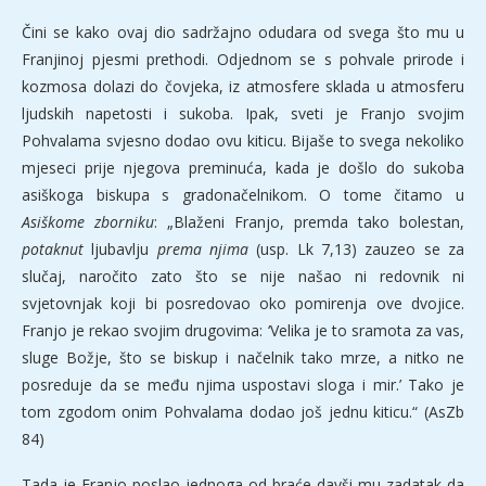
Čini se kako ovaj dio sadržajno odudara od svega što mu u
Franjinoj pjesmi prethodi. Odjednom se s pohvale prirode i
kozmosa dolazi do čovjeka, iz atmosfere sklada u atmosferu
ljudskih napetosti i sukoba. Ipak, sveti je Franjo svojim
Pohvalama svjesno dodao ovu kiticu. Bijaše to svega nekoliko
mjeseci prije njegova preminuća, kada je došlo do sukoba
asiškoga biskupa s gradonačelnikom. O tome čitamo u
Asiškome zborniku
: „Blaženi Franjo, premda tako bolestan,
potaknut
ljubavlju
prema njima
(usp. Lk 7,13) zauzeo se za
slučaj, naročito zato što se nije našao ni redovnik ni
svjetovnjak koji bi posredovao oko pomirenja ove dvojice.
Franjo je rekao svojim drugovima: ‘Velika je to sramota za vas,
sluge Božje, što se biskup i načelnik tako mrze, a nitko ne
posreduje da se među njima uspostavi sloga i mir.’ Tako je
tom zgodom onim Pohvalama dodao još jednu kiticu.“ (AsZb
84)
Tada je Franjo poslao jednoga od braće davši mu zadatak da