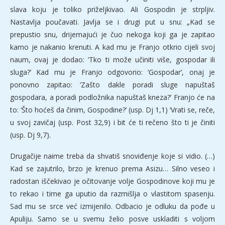
slava koju je toliko priželjkivao. Ali Gospodin je strpljiv.
Nastavlja poučavati. Javlja se i drugi put u snu: „Kad se
prepustio snu, drijemajući je čuo nekoga koji ga je zapitao
kamo je nakanio krenuti. A kad mu je Franjo otkrio cijeli svoj
naum, ovaj je dodao: ‘Tko ti može učiniti više, gospodar ili
sluga?’ Kad mu je Franjo odgovorio: ‘Gospodar’, onaj je
ponovno zapitao: ‘Zašto dakle poradi sluge napuštaš
gospodara, a poradi podložnika napuštaš kneza?’ Franjo će na
to: ‘Što hoćeš da činim, Gospodine?’ (usp. Dj 1,1) ‘Vrati se, reče,
u svoj zavičaj (usp. Post 32,9) i bit će ti rečeno što ti je činiti
(usp. Dj 9,7).
Drugačije naime treba da shvatiš snoviđenje koje si vidio. (…)
Kad se zajutrilo, brzo je krenuo prema Asizu… Silno veseo i
radostan iščekivao je očitovanje volje Gospodinove koji mu je
to rekao i time ga uputio da razmišlja o vlastitom spasenju.
Sad mu se srce već izmijenilo. Odbacio je odluku da pođe u
Apuliju. Samo se u svemu želio posve uskladiti s voljom