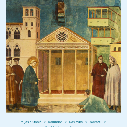
Fra Josip Stanić
Kolumne
Naslovna
Novosti