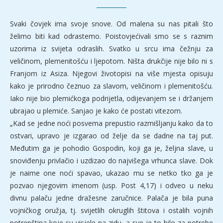
Svaki čovjek ima svoje snove. Od malena su nas pitali što
želimo biti kad odrastemo. Poistovjećivali smo se s raznim
uzorima iz svijeta odraslih. Svatko u srcu ima čežnju za
veličinom, plemenitošću i ljepotom. Ništa drukčije nije bilo ni s
Franjom iz Asiza. Njegovi životopisi na više mjesta opisuju
kako je prirodno čeznuo za slavom, veličinom i plemenitošću.
Iako nije bio plemićkoga podrijetla, odijevanjem se i držanjem
ubrajao u plemiće. Sanjao je kako će postati vitezom.
„Kad se jedne noći posvema prepustio razmišljanju kako da to
ostvari, upravo je izgarao od želje da se dadne na taj put.
Međutim ga je pohodio Gospodin, koji ga je, željna slave, u
snoviđenju privlačio i uzdizao do najvišega vrhunca slave. Dok
je naime one noći spavao, ukazao mu se netko tko ga je
pozvao njegovim imenom (usp. Post 4,17) i odveo u neku
divnu palaču jedne dražesne zaručnice. Palača je bila puna
vojničkog oružja, tj. svijetlih okruglih štitova i ostalih vojnih
potrepština koje su visjele na zidu, a sve je to bilo za potrebe