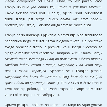
vječne odvojenosti od Božje ljubavi, to jest pakao. Zato
Franjo upućuje
jao
onima koji umiru u grijesima smrtnim
.
Takve tjelesna smrt vodi u drugu, vječnu smrt. Suprotnost
tomu stanju jest
blago
upućen
onima koje smrt nađe u
presvetoj volji Tvojoj
. Takvima druga smrt ne može ništa.
Franjin način umiranja i pjevanja o smrti nije plod trenutnoga
nadahnuća nego rezultat čitava njegova života. Od početaka
svoga obraćenja tražio je presvetu volju Božju. Sjećamo se
njegove molitve pred križem sv. Damjana:
Višnji i slavni Bože, /
rasvijetli tmine srca moga / i daj mi pravu vjeru, / čvrsto ufanje i
savršenu ljubav, razum i znanje, Gospodine, / da vršim tvoju
svetu i istinitu zapovijed.
Sjećamo se i Franjina pitanja:
Gospodine, što hoćeš da učinim?
A Bog
hoće da se svi ljudi
spase i dođu do spoznanja istine
. (1 Tim 2,4) Zato čitav Franjin
život postaje pokora, koja znači trajno odricanje od vlastite
volje i okretanje prema Božjoj volji.
Upravo je taj put pokore, na kojemu je Franjo ustrajao gotovo