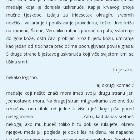
medalje koja je donijela uskrsnuće. Kaplje krvavog znoja
mučne tjeskobe, izdaju za tridesetak okruglih, srebrnih
novčića, vucaranje i ponižavanje pravednika, teško drvo križa
na ramenu, Šimun, Veronikin rubac i pomoć na putu, svlačenje
do gole kože, oštri čavli probijani kroz blijedu kožu, umiranje
kao jedan od zločinaca pred očima podrugljivaca poviše grada.
S druge strane blještavog uskrsnuća koji viče svijetom crni se
tišina smrti.
I to je tako,
nekako logično.
Taj okrugli komadić
medalje koji nešto znači mora imati svoju drugu stranu jer,
jednostavno mora. Na drugoj strani mi graviramo sve ono što
označava onu titulu od jedne ili više riječi koje pišu pored
našeg imena. Zato, kad danas sretneš
nekoga, ako mu budeš toliko blizu dok se rukujete, okreni
njegovu medalju i pogledaj je dok ti leži na dlanu. Ne napadno
i iz loše namjere nego se zagledaj milim pogledom. Progledaj