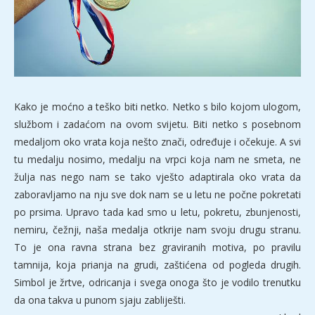
Kako je moćno a teško biti netko. Netko s bilo kojom ulogom,
službom i zadaćom na ovom svijetu. Biti netko s posebnom
medaljom oko vrata koja nešto znači, određuje i očekuje. A svi
tu medalju nosimo, medalju na vrpci koja nam ne smeta, ne
žulja nas nego nam se tako vješto adaptirala oko vrata da
zaboravljamo na nju sve dok nam se u letu ne počne pokretati
po prsima. Upravo tada kad smo u letu, pokretu, zbunjenosti,
nemiru, čežnji, naša medalja otkrije nam svoju drugu stranu.
To je ona ravna strana bez graviranih motiva, po pravilu
tamnija, koja prianja na grudi, zaštićena od pogleda drugih.
Simbol je žrtve, odricanja i svega onoga što je vodilo trenutku
da ona takva u punom sjaju zabliješti.