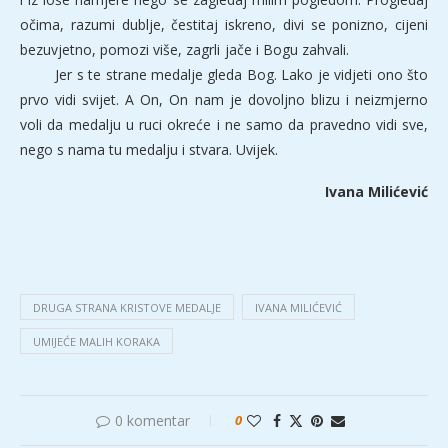
očima, razumi dublje, čestitaj iskreno, divi se ponizno, cijeni
bezuvjetno, pomozi više, zagrli jače i Bogu zahvali.
Jer s te strane medalje gleda Bog. Lako je vidjeti ono što
prvo vidi svijet. A On, On nam je dovoljno blizu i neizmjerno
voli da medalju u ruci okreće i ne samo da pravedno vidi sve,
nego s nama tu medalju i stvara. Uvijek.
Ivana Milićević
DRUGA STRANA KRISTOVE MEDALJE
IVANA MILIĆEVIĆ
UMIJEĆE MALIH KORAKA
0 komentar
0