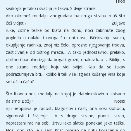
I kod
svakoga je tako i svačija je takva. S dvije strane.
Ako okreneš medalju vinogradara na drugu stranu znaš što
ćeš vidjeti? Žuljave
ruke, čizme teške od blata na đonu, noći zabrinute zbog
pogleda u oblake i onoga što oni nose, iščekivanje sunca,
okupljanje radnika, znoj niz čelo, oprezno njegovanje trsova,
zaštićivanje od oštrog mraza… A tako jednostavno, prelako,
obično i banalno izgleda bogati grozd, onakav kao iz Biblije, s
one strane medalje koju vidi svijet. Kao da se takav
podrazumijeva biti. I koliko li tek više izgleda kušanje vina koje
se toči u čašu?
Što li onda nosi medalja na kojoj je zlatnim slovima ispisano
da smo Božji? Nositi
nju neopisiva je radost, blagoslov i čast, ona nosi slobodu,
sigurnosti i življenje… A s druge strane, poneki strah,
neprestani rad na sebi, žrtvu iako slatku ponekad jako tešku.
Nosi ono što je i sam Krist prošao na putu koračanja do