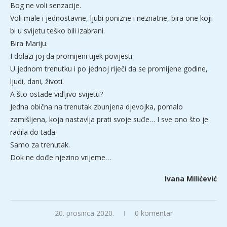
Bog ne voli senzacije.
Voli male i jednostavne, ljubi ponizne i neznatne, bira one koji
bi u svijetu teško bili izabrani.
Bira Mariju.
I dolazi joj da promijeni tijek povijesti.
U jednom trenutku i po jednoj riječi da se promijene godine,
ljudi, dani, životi.
A što ostade vidljivo svijetu?
Jedna obična na trenutak zbunjena djevojka, pomalo
zamišljena, koja nastavlja prati svoje suđe… I sve ono što je
radila do tada.
Samo za trenutak.
Dok ne dođe njezino vrijeme…
Ivana Milićević
20. prosinca 2020.
0 komentar