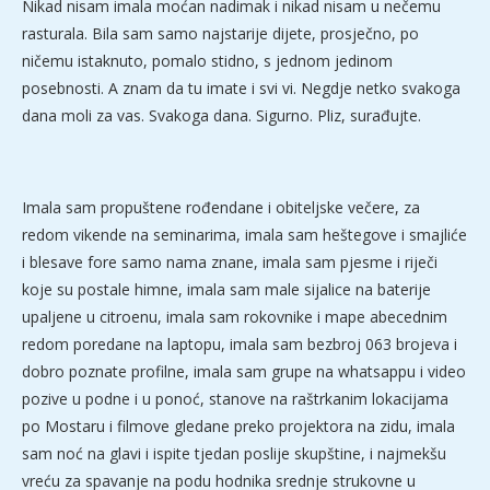
Nikad nisam imala moćan nadimak i nikad nisam u nečemu
rasturala. Bila sam samo najstarije dijete, prosječno, po
ničemu istaknuto, pomalo stidno, s jednom jedinom
posebnosti. A znam da tu imate i svi vi. Negdje netko svakoga
dana moli za vas. Svakoga dana. Sigurno. Pliz, surađujte.
Imala sam propuštene rođendane i obiteljske večere, za
redom vikende na seminarima, imala sam heštegove i smajliće
i blesave fore samo nama znane, imala sam pjesme i riječi
koje su postale himne, imala sam male sijalice na baterije
upaljene u citroenu, imala sam rokovnike i mape abecednim
redom poredane na laptopu, imala sam bezbroj 063 brojeva i
dobro poznate profilne, imala sam grupe na whatsappu i video
pozive u podne i u ponoć, stanove na raštrkanim lokacijama
po Mostaru i filmove gledane preko projektora na zidu, imala
sam noć na glavi i ispite tjedan poslije skupštine, i najmekšu
vreću za spavanje na podu hodnika srednje strukovne u