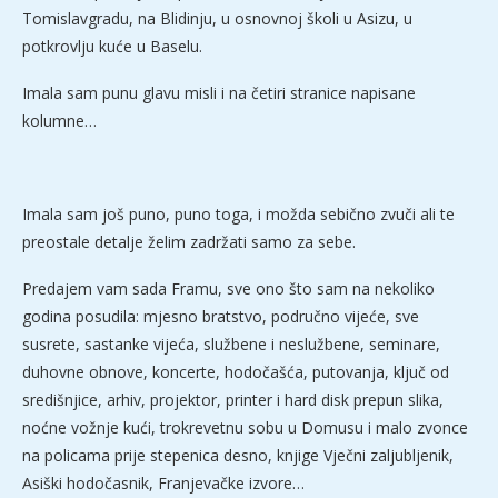
Tomislavgradu, na Blidinju, u osnovnoj školi u Asizu, u
potkrovlju kuće u Baselu.
Imala sam punu glavu misli i na četiri stranice napisane
kolumne…
Imala sam još puno, puno toga, i možda sebično zvuči ali te
preostale detalje želim zadržati samo za sebe.
Predajem vam sada Framu, sve ono što sam na nekoliko
godina posudila: mjesno bratstvo, područno vijeće, sve
susrete, sastanke vijeća, službene i neslužbene, seminare,
duhovne obnove, koncerte, hodočašća, putovanja, ključ od
središnjice, arhiv, projektor, printer i hard disk prepun slika,
noćne vožnje kući, trokrevetnu sobu u Domusu i malo zvonce
na policama prije stepenica desno, knjige Vječni zaljubljenik,
Asiški hodočasnik, Franjevačke izvore…