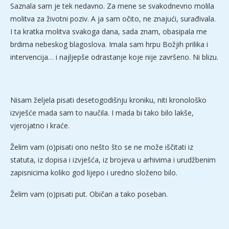
Saznala sam je tek nedavno. Za mene se svakodnevno molila
molitva za životni poziv. A ja sam očito, ne znajući, surađivala.
I ta kratka molitva svakoga dana, sada znam, obasipala me
brdima nebeskog blagoslova. Imala sam hrpu Božjih prilika i
intervencija… i najljepše odrastanje koje nije završeno. Ni blizu.
Nisam željela pisati desetogodišnju kroniku, niti kronološko
izvješće mada sam to naučila. I mada bi tako bilo lakše,
vjerojatno i kraće.
Želim vam (o)pisati ono nešto što se ne može iščitati iz
statuta, iz dopisa i izvješća, iz brojeva u arhivima i urudžbenim
zapisnicima koliko god lijepo i uredno složeno bilo.
Želim vam (o)pisati put. Običan a tako poseban.