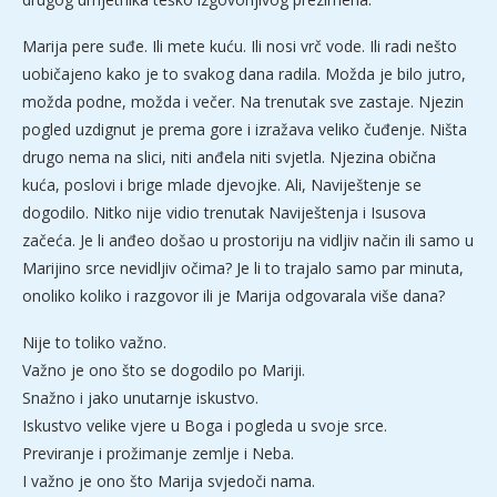
Marija pere suđe. Ili mete kuću. Ili nosi vrč vode. Ili radi nešto
uobičajeno kako je to svakog dana radila. Možda je bilo jutro,
možda podne, možda i večer. Na trenutak sve zastaje. Njezin
pogled uzdignut je prema gore i izražava veliko čuđenje. Ništa
drugo nema na slici, niti anđela niti svjetla. Njezina obična
kuća, poslovi i brige mlade djevojke. Ali, Naviještenje se
dogodilo. Nitko nije vidio trenutak Naviještenja i Isusova
začeća. Je li anđeo došao u prostoriju na vidljiv način ili samo u
Marijino srce nevidljiv očima? Je li to trajalo samo par minuta,
onoliko koliko i razgovor ili je Marija odgovarala više dana?
Nije to toliko važno.
Važno je ono što se dogodilo po Mariji.
Snažno i jako unutarnje iskustvo.
Iskustvo velike vjere u Boga i pogleda u svoje srce.
Previranje i prožimanje zemlje i Neba.
I važno je ono što Marija svjedoči nama.