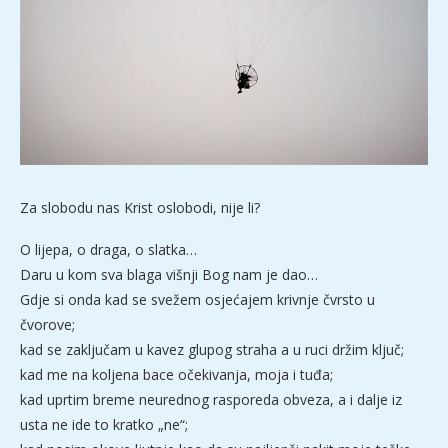
Za slobodu nas Krist oslobodi, nije li?
O lijepa, o draga, o slatka…
Daru u kom sva blaga višnji Bog nam je dao…
Gdje si onda kad se svežem osjećajem krivnje čvrsto u
čvorove;
kad se zaključam u kavez glupog straha a u ruci držim ključ;
kad me na koljena bace očekivanja, moja i tuđa;
kad uprtim breme neurednog rasporeda obveza, a i dalje iz
usta ne ide to kratko „ne“;