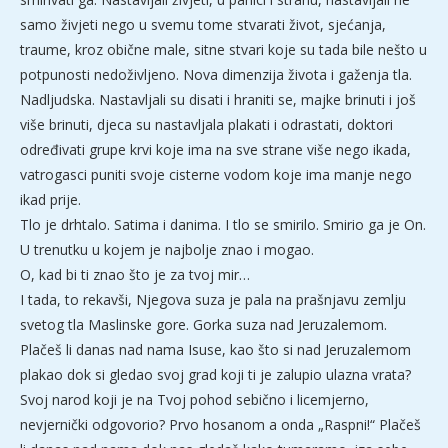
samo živjeti nego u svemu tome stvarati život, sjećanja,
traume, kroz obične male, sitne stvari koje su tada bile nešto u
potpunosti nedoživljeno. Nova dimenzija života i gaženja tla.
Nadljudska. Nastavljali su disati i hraniti se, majke brinuti i još
više brinuti, djeca su nastavljala plakati i odrastati, doktori
određivati grupe krvi koje ima na sve strane više nego ikada,
vatrogasci puniti svoje cisterne vodom koje ima manje nego
ikad prije.
Tlo je drhtalo. Satima i danima. I tlo se smirilo. Smirio ga je On.
U trenutku u kojem je najbolje znao i mogao.
O, kad bi ti znao što je za tvoj mir…
I tada, to rekavši, Njegova suza je pala na prašnjavu zemlju
svetog tla Maslinske gore. Gorka suza nad Jeruzalemom.
Plačeš li danas nad nama Isuse, kao što si nad Jeruzalemom
plakao dok si gledao svoj grad koji ti je zalupio ulazna vrata?
Svoj narod koji je na Tvoj pohod sebično i licemjerno,
nevjernički odgovorio? Prvo hosanom a onda „Raspni!“ Plačeš