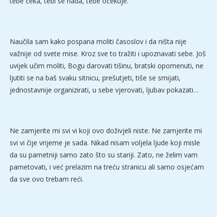
tebe čeka, tebi se nada, tebe očekuje.
Naučila sam kako pospana moliti časoslov i da ništa nije
važnije od svete mise. Kroz sve to tražiti i upoznavati sebe. Još
uvijek učim moliti, Bogu darovati tišinu, bratski opomenuti, ne
ljutiti se na baš svaku sitnicu, prešutjeti, tiše se smijati,
jednostavnije organizirati, u sebe vjerovati, ljubav pokazati…
Ne zamjerite mi svi vi koji ovo doživjeli niste. Ne zamjerite mi
svi vi čije vrijeme je sada. Nikad nisam voljela ljude koji misle
da su pametniji samo zato što su stariji. Zato, ne želim vam
pametovati, i već prelazim na treću stranicu ali samo osjećam
da sve ovo trebam reći.