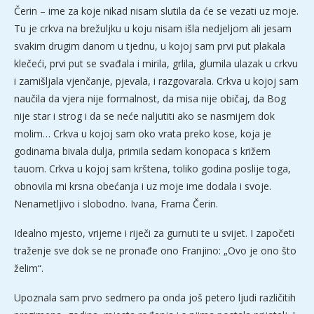
Čerin – ime za koje nikad nisam slutila da će se vezati uz moje.
Tu je crkva na brežuljku u koju nisam išla nedjeljom ali jesam
svakim drugim danom u tjednu, u kojoj sam prvi put plakala
klečeći, prvi put se svađala i mirila, grlila, glumila ulazak u crkvu
i zamišljala vjenčanje, pjevala, i razgovarala. Crkva u kojoj sam
naučila da vjera nije formalnost, da misa nije običaj, da Bog
nije star i strog i da se neće naljutiti ako se nasmijem dok
molim… Crkva u kojoj sam oko vrata preko kose, koja je
godinama bivala dulja, primila sedam konopaca s križem
tauom. Crkva u kojoj sam krštena, toliko godina poslije toga,
obnovila mi krsna obećanja i uz moje ime dodala i svoje.
Nenametljivo i slobodno. Ivana, Frama Čerin.
Idealno mjesto, vrijeme i riječi za gurnuti te u svijet. I započeti
traženje sve dok se ne pronađe ono Franjino: „Ovo je ono što
želim“.
Upoznala sam prvo sedmero pa onda još petero ljudi različitih