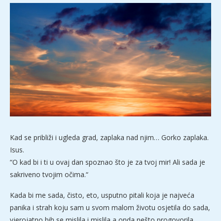
Kad se približi i ugleda grad, zaplaka nad njim… Gorko zaplaka.
Isus.
“O kad bi i ti u ovaj dan spoznao što je za tvoj mir! Ali sada je
sakriveno tvojim očima.“
Kada bi me sada, čisto, eto, usputno pitali koja je najveća
panika i strah koju sam u svom malom životu osjetila do sada,
vjerojatno bih se mislila i mislila a onda nešto progovorila.