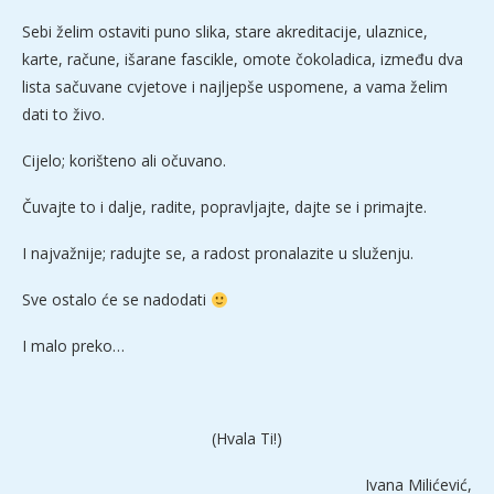
Sebi želim ostaviti puno slika, stare akreditacije, ulaznice,
karte, račune, išarane fascikle, omote čokoladica, između dva
lista sačuvane cvjetove i najljepše uspomene, a vama želim
dati to živo.
Cijelo; korišteno ali očuvano.
Čuvajte to i dalje, radite, popravljajte, dajte se i primajte.
I najvažnije; radujte se, a radost pronalazite u služenju.
Sve ostalo će se nadodati
I malo preko…
(Hvala Ti!)
Ivana Milićević,