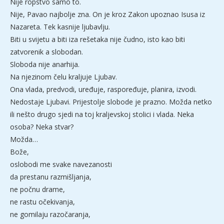
Nije ropstvo samo to.
Nije, Pavao najbolje zna. On je kroz Zakon upoznao Isusa iz
Nazareta. Tek kasnije ljubavlju.
Biti u svijetu a biti iza rešetaka nije čudno, isto kao biti
zatvorenik a slobodan.
Sloboda nije anarhija.
Na njezinom čelu kraljuje Ljubav.
Ona vlada, predvodi, uređuje, raspoređuje, planira, izvodi.
Nedostaje Ljubavi. Prijestolje slobode je prazno. Možda netko
ili nešto drugo sjedi na toj kraljevskoj stolici i vlada. Neka
osoba? Neka stvar?
Možda…
Bože,
oslobodi me svake navezanosti
da prestanu razmišljanja,
ne počnu drame,
ne rastu očekivanja,
ne gomilaju razočaranja,