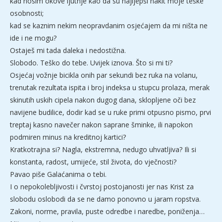
kad nosim okove ljutnje kao da su najljepši nakit moje teške
osobnosti;
kad se kaznim nekim neopravdanim osjećajem da mi ništa ne
ide i ne mogu?
Ostaješ mi tada daleka i nedostižna.
Slobodo. Teško do tebe. Uvijek iznova. Što si mi ti?
Osjećaj vožnje bicikla onih par sekundi bez ruka na volanu,
trenutak rezultata ispita i broj indeksa u stupcu prolaza, merak
skinutih uskih cipela nakon dugog dana, sklopljene oči bez
navijene budilice, dodir kad se u ruke primi otpusno pismo, prvi
treptaj kasno navečer nakon saprane šminke, ili napokon
podmiren minus na kreditnoj kartici?
Kratkotrajna si? Nagla, ekstremna, nedugo uhvatljiva? Ili si
konstanta, radost, umijeće, stil života, do vječnosti?
Pavao piše Galaćanima o tebi.
I o nepokolebljivosti i čvrstoj postojanosti jer nas Krist za
slobodu oslobodi da se ne damo ponovno u jaram ropstva.
Zakoni, norme, pravila, puste odredbe i naredbe, poniženja…