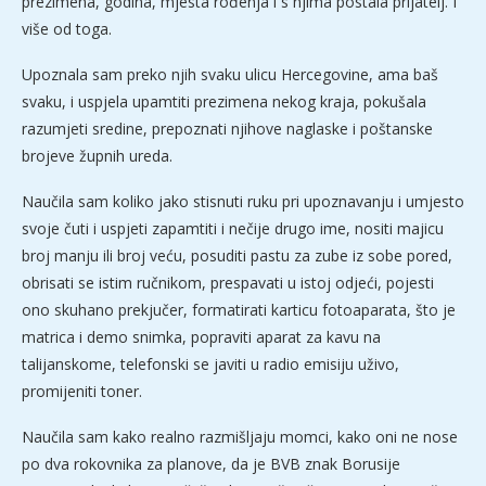
prezimena, godina, mjesta rođenja i s njima postala prijatelj. I
više od toga.
Upoznala sam preko njih svaku ulicu Hercegovine, ama baš
svaku, i uspjela upamtiti prezimena nekog kraja, pokušala
razumjeti sredine, prepoznati njihove naglaske i poštanske
brojeve župnih ureda.
Naučila sam koliko jako stisnuti ruku pri upoznavanju i umjesto
svoje čuti i uspjeti zapamtiti i nečije drugo ime, nositi majicu
broj manju ili broj veću, posuditi pastu za zube iz sobe pored,
obrisati se istim ručnikom, prespavati u istoj odjeći, pojesti
ono skuhano prekjučer, formatirati karticu fotoaparata, što je
matrica i demo snimka, popraviti aparat za kavu na
talijanskome, telefonski se javiti u radio emisiju uživo,
promijeniti toner.
Naučila sam kako realno razmišljaju momci, kako oni ne nose
po dva rokovnika za planove, da je BVB znak Borusije