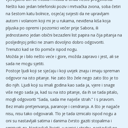
Nešto kao jedan telefonski poziv i mrtvačka zvona, soba četiri
na šestom katu bolnice, osjećaj svijesti da ne upravljam
autom i volanom koji mi je u rukama, neviđena kiša koja
pljuska po opremi i pozornici večer prije Sabora, ili
jednostavno jedan obični bezazleni list papira na čija pitanja na
posljednjoj prilici ne znam dovoljno dobro odgovoriti.
Trenutci kad se tlo pomiče ispod nogu.
Možda je i bilo nešto veće i gore, možda zapravo i jest, ali se
sada ne mogu sjetiti.
Postoje ljudi koji se sjećaju i koji uvijek znaju i imaju spreman
odgovor na isto pitanje. Ne zato što žele nego zato što je to
dio njih. Ljudi koji su imali godina kao sada ja, vjere i snage
više nego sada ja, kad su na isto pitanje, da ih se tada pitalo,
mogli odgovoriti “Sada, sada me najviše strah.” I s pravom.
Bez imalo pretjerivanja, paranoje i cendranja. A što je najjače
nisu, nisu tako odgovarali. Tlo je tada izmicalo ispod nogu a
oni su nastavljali satima i danima čvrsto gaziti stopalima i
smirivati ga. Nastavljali živjeti, u panici i strahu, nastavljali ne