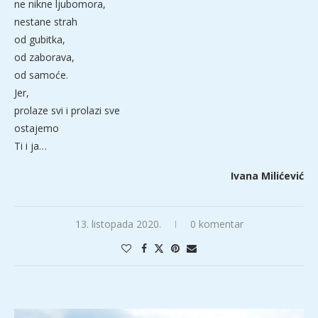
ne nikne ljubomora,
nestane strah
od gubitka,
od zaborava,
od samoće.
Jer,
prolaze svi i prolazi sve
ostajemo
Ti i ja…
Ivana Milićević
13. listopada 2020.
0 komentar