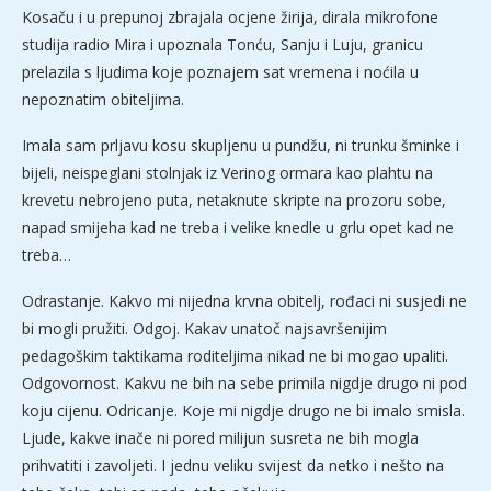
Kosaču i u prepunoj zbrajala ocjene žirija, dirala mikrofone
studija radio Mira i upoznala Tonću, Sanju i Luju, granicu
prelazila s ljudima koje poznajem sat vremena i noćila u
nepoznatim obiteljima.
Imala sam prljavu kosu skupljenu u pundžu, ni trunku šminke i
bijeli, neispeglani stolnjak iz Verinog ormara kao plahtu na
krevetu nebrojeno puta, netaknute skripte na prozoru sobe,
napad smijeha kad ne treba i velike knedle u grlu opet kad ne
treba…
Odrastanje. Kakvo mi nijedna krvna obitelj, rođaci ni susjedi ne
bi mogli pružiti. Odgoj. Kakav unatoč najsavršenijim
pedagoškim taktikama roditeljima nikad ne bi mogao upaliti.
Odgovornost. Kakvu ne bih na sebe primila nigdje drugo ni pod
koju cijenu. Odricanje. Koje mi nigdje drugo ne bi imalo smisla.
Ljude, kakve inače ni pored milijun susreta ne bih mogla
prihvatiti i zavoljeti. I jednu veliku svijest da netko i nešto na