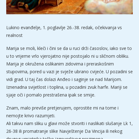
Lukino evanđelje, 1. poglavlje 26.-38. redak, očekivanja vs
realnost
Marija se moli, kleči i čini se da u ruci drži časoslov, iako sve to
u to vrijeme vrlo vjerojatno nije postojalo ni u sličnom obliku.
Marija je okružena oslikanim zidovima i preraskošnim
stupovima, pored u vazi je svježe ubrano cvijeće. U pozadini se
vidi grad. U taj čas dolazi Anđeo i saginje se nad Marijom.
Iznenadna svijetlost i toplina, u pozadini zvuk harfe. Mariji se
sjaje oči i pomalo prestrašena ipak se smije.
Znam, malo previše pretjerujem, oprostite mi na tome i
nemojte krivo razumjeti.
Ali takvu nam sliku u glavi može stvoriti i naslikati slušanje Lk 1,
26-38 ili promatranje slike Navještenje Da Vincija ili nekog
drugog umjetnika teško izgovorljivog prezimena.