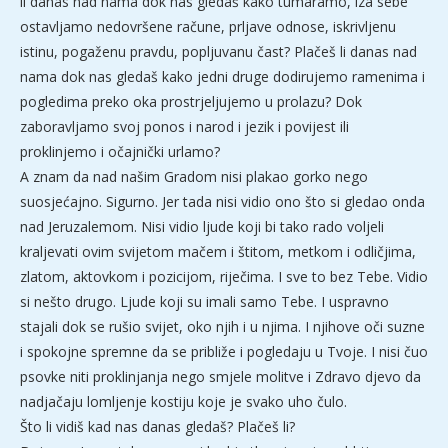
li danas nad nama dok nas gledaš kako tumaramo, iza sebe
ostavljamo nedovršene račune, prljave odnose, iskrivljenu
istinu, pogaženu pravdu, popljuvanu čast? Plačeš li danas nad
nama dok nas gledaš kako jedni druge dodirujemo ramenima i
pogledima preko oka prostrjeljujemo u prolazu? Dok
zaboravljamo svoj ponos i narod i jezik i povijest ili
proklinjemo i očajnički urlamo?
A znam da nad našim Gradom nisi plakao gorko nego
suosjećajno. Sigurno. Jer tada nisi vidio ono što si gledao onda
nad Jeruzalemom. Nisi vidio ljude koji bi tako rado voljeli
kraljevati ovim svijetom mačem i štitom, metkom i odličjima,
zlatom, aktovkom i pozicijom, riječima. I sve to bez Tebe. Vidio
si nešto drugo. Ljude koji su imali samo Tebe. I uspravno
stajali dok se rušio svijet, oko njih i u njima. I njihove oči suzne
i spokojne spremne da se približe i pogledaju u Tvoje. I nisi čuo
psovke niti proklinjanja nego smjele molitve i Zdravo djevo da
nadjačaju lomljenje kostiju koje je svako uho čulo.
Što li vidiš kad nas danas gledaš? Plačeš li?