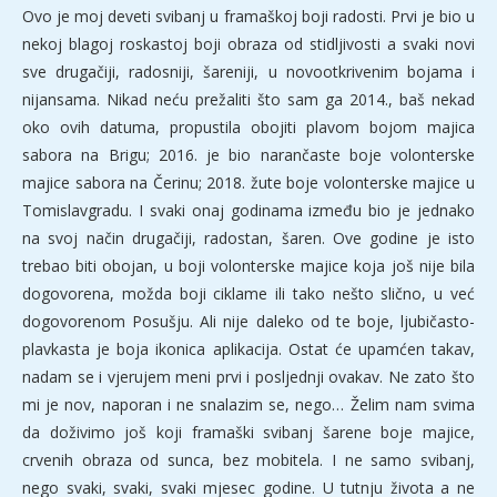
Ovo je moj deveti svibanj u framaškoj boji radosti. Prvi je bio u
nekoj blagoj roskastoj boji obraza od stidljivosti a svaki novi
sve drugačiji, radosniji, šareniji, u novootkrivenim bojama i
nijansama. Nikad neću prežaliti što sam ga 2014., baš nekad
oko ovih datuma, propustila obojiti plavom bojom majica
sabora na Brigu; 2016. je bio narančaste boje volonterske
majice sabora na Čerinu; 2018. žute boje volonterske majice u
Tomislavgradu. I svaki onaj godinama između bio je jednako
na svoj način drugačiji, radostan, šaren. Ove godine je isto
trebao biti obojan, u boji volonterske majice koja još nije bila
dogovorena, možda boji ciklame ili tako nešto slično, u već
dogovorenom Posušju. Ali nije daleko od te boje, ljubičasto-
plavkasta je boja ikonica aplikacija. Ostat će upamćen takav,
nadam se i vjerujem meni prvi i posljednji ovakav. Ne zato što
mi je nov, naporan i ne snalazim se, nego… Želim nam svima
da doživimo još koji framaški svibanj šarene boje majice,
crvenih obraza od sunca, bez mobitela. I ne samo svibanj,
nego svaki, svaki, svaki mjesec godine. U tutnju života a ne