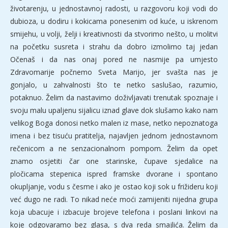
životarenju, u jednostavnoj radosti, u razgovoru koji vodi do
dubioza, u dodiru i kokicama ponesenim od kuće, u iskrenom
smijehu, u volji, želji i kreativnosti da stvorimo nešto, u molitvi
na početku susreta i strahu da dobro izmolimo taj jedan
Očenaš i da nas onaj pored ne nasmije pa umjesto
Zdravomarije počnemo Sveta Marijo, jer svašta nas je
gonjalo, u zahvalnosti što te netko saslušao, razumio,
potaknuo. Želim da nastavimo doživljavati trenutak spoznaje i
svoju malu upaljenu sijalicu iznad glave dok slušamo kako nam
velikog Boga donosi netko malen iz mase, netko nepoznatoga
imena i bez tisuću pratitelja, najavljen jednom jednostavnom
rečenicom a ne senzacionalnom pompom. Želim da opet
znamo osjetiti čar one starinske, čupave sjedalice na
pločicama stepenica ispred framske dvorane i spontano
okupljanje, vodu s česme i ako je ostao koji sok u frižideru koji
već dugo ne radi. To nikad neće moći zamijeniti nijedna grupa
koja ubacuje i izbacuje brojeve telefona i poslani linkovi na
koje odgovaramo bez glasa, s dva reda smajlića. Želim da