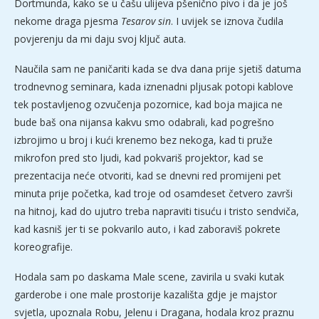
Dortmunda, kako se u čašu ulijeva pšenično pivo i da je još
nekome draga pjesma
Tesarov sin
. I uvijek se iznova čudila
povjerenju da mi daju svoj ključ auta.
Naučila sam ne paničariti kada se dva dana prije sjetiš datuma
trodnevnog seminara, kada iznenadni pljusak potopi kablove
tek postavljenog ozvučenja pozornice, kad boja majica ne
bude baš ona nijansa kakvu smo odabrali, kad pogrešno
izbrojimo u broj i kući krenemo bez nekoga, kad ti pruže
mikrofon pred sto ljudi, kad pokvariš projektor, kad se
prezentacija neće otvoriti, kad se dnevni red promijeni pet
minuta prije početka, kad troje od osamdeset četvero završi
na hitnoj, kad do ujutro treba napraviti tisuću i tristo sendviča,
kad kasniš jer ti se pokvarilo auto, i kad zaboraviš pokrete
koreografije.
Hodala sam po daskama Male scene, zavirila u svaki kutak
garderobe i one male prostorije kazališta gdje je majstor
svjetla, upoznala Robu, Jelenu i Dragana, hodala kroz praznu