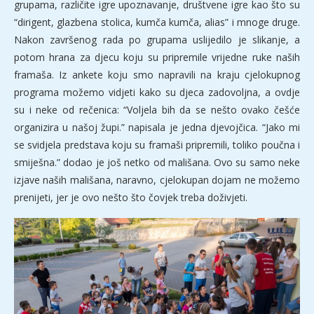
grupama, različite igre upoznavanje, društvene igre kao što su
“dirigent, glazbena stolica, kumča kumča, alias” i mnoge druge.
Nakon završenog rada po grupama uslijedilo je slikanje, a
potom hrana za djecu koju su pripremile vrijedne ruke naših
framaša. Iz ankete koju smo napravili na kraju cjelokupnog
programa možemo vidjeti kako su djeca zadovoljna, a ovdje
su i neke od rečenica: “Voljela bih da se nešto ovako češće
organizira u našoj župi.” napisala je jedna djevojčica. “Jako mi
se svidjela predstava koju su framaši pripremili, toliko poučna i
smiješna.” dodao je još netko od mališana. Ovo su samo neke
izjave naših mališana, naravno, cjelokupan dojam ne možemo
prenijeti, jer je ovo nešto što čovjek treba doživjeti.