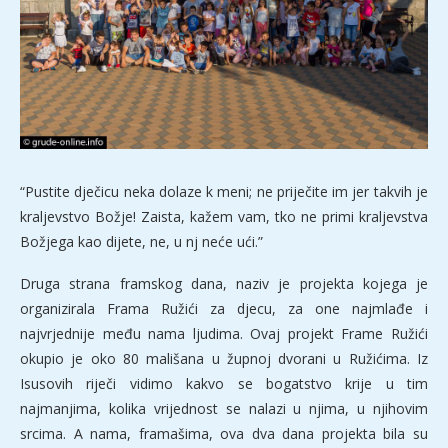
“Pustite dječicu neka dolaze k meni; ne priječite im jer takvih je
kraljevstvo Božje! Zaista, kažem vam, tko ne primi kraljevstva
Božjega kao dijete, ne, u nj neće ući.”
Druga strana framskog dana, naziv je projekta kojega je
organizirala Frama Ružići za djecu, za one najmlađe i
najvrjednije među nama ljudima. Ovaj projekt Frame Ružići
okupio je oko 80 mališana u župnoj dvorani u Ružićima. Iz
Isusovih riječi vidimo kakvo se bogatstvo krije u tim
najmanjima, kolika vrijednost se nalazi u njima, u njihovim
srcima. A nama, framašima, ova dva dana projekta bila su