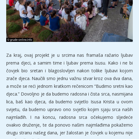
Za kraj, ovaj projekt je u srcima nas framaša ražario ljubav
prema djeci, a samim time i ljubav prema Isusu. Kako i ne bi
čovjek bio sretan i blagoslovljen nakon tolike ljubavi kojom
zrače djeca. Naučili smo jednu važnu stvar kroz ova dva dana,
a može se reći jednom kratkom rečenicom “Budimo sretni kao
djeca.” Dovoljno je da budemo radosna i čista srca, nasmijana
lica, baš kao djeca, da budemo svijetlo Isusa Krista u ovom
svijetu, da budemo upravo ono svjetlo kojim sjaju srca naših
najmlađih. I na koncu, radosna srca očekujemo sljedeće
ovakvo druženje, te da ponovo našim najmlađima pokažemo
drugu stranu našeg dana, jer žalostan je čovjek u kojemu nije