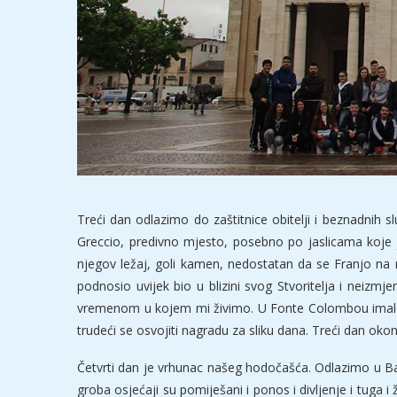
Treći dan odlazimo do zaštitnice obitelji i beznadnih sl
Greccio, predivno mjesto, posebno po jaslicama koje je
njegov ležaj, goli kamen, nedostatan da se Franjo na 
podnosio uvijek bio u blizini svog Stvoritelja i neiz
vremenom u kojem mi živimo. U Fonte Colombou imalo smo
trudeći se osvojiti nagradu za sliku dana. Treći dan 
Četvrti dan je vrhunac našeg hodočašća. Odlazimo u Bazili
groba osjećaji su pomiješani i ponos i divljenje i tuga 