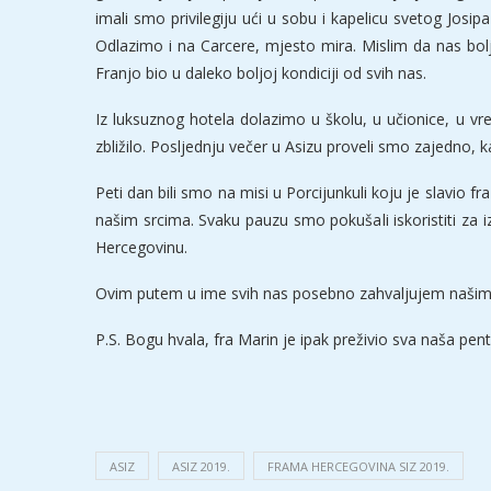
imali smo privilegiju ući u sobu i kapelicu svetog Jos
Odlazimo i na Carcere, mjesto mira. Mislim da nas bolji
Franjo bio u daleko boljoj kondiciji od svih nas.
Iz luksuznog hotela dolazimo u školu, u učionice, u vr
zbližilo. Posljednju večer u Asizu proveli smo zajedno,
Peti dan bili smo na misi u Porcijunkuli koju je slavio fr
našim srcima. Svaku pauzu smo pokušali iskoristiti za 
Hercegovinu.
Ovim putem u ime svih nas posebno zahvaljujem našim 
P.S. Bogu hvala, fra Marin je ipak preživio sva naša pent
ASIZ
ASIZ 2019.
FRAMA HERCEGOVINA SIZ 2019.