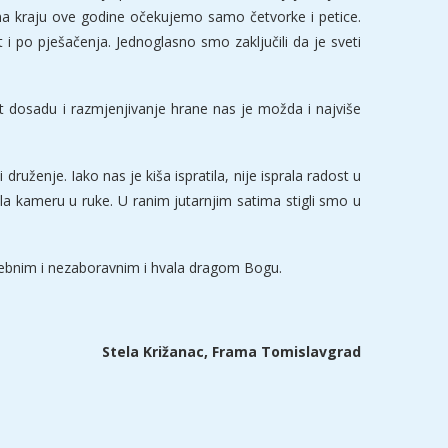
u na kraju ove godine očekujemo samo četvorke i petice.
 i po pješačenja. Jednoglasno smo zaključili da je sveti
it dosadu i razmjenjivanje hrane nas je možda i najviše
druženje. Iako nas je kiša ispratila, nije isprala radost u
la kameru u ruke. U ranim jutarnjim satima stigli smo u
sebnim i nezaboravnim i hvala dragom Bogu.
Stela Križanac, Frama Tomislavgrad