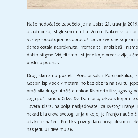
Naše hodočašće započelo je na Uskrs 21. travnja 2019.
u autobusu, stigli smo na La Vernu. Nakon vica dan
mir
vjerodostojna je dobrodošlica za sve one koji za mi
danas ostala neprekinuta. Premda talijanski baš i nismo
dobio stigme. Vidjeli smo i stijene koje predstavljaju 
pošli na počinak.
Drugi dan smo posjetili Porcijunkulu i Porcijunkulicu
Gospin kip visok 7 metara, no bez obzira na svu tu ljep
braći bila drugo utočište nakon Rivotorta ili vijugavog po
toga pošli smo u Crkvu Sv. Damjana, crkvu s kojom je s
i sveta Klara, najbolja nasljedovateljica svetog Franje
nekad bila crkva svetog Jurija u kojoj je Franjo naučio či
a tako osnaženi. Pred kraj ovog dana posjetili smo i crkv
nasljeduju i dive mu se.