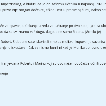
ipa Kupertinskog, a budući da je on zaštitnik učenika u najmanju ruk
 prizor nije mogao dočekati, tišina i mir u predivnoj šumi, nakon sat
eće za spavanje. Čekanje u redu za tuširanje po dva sata, igre za ub
 kao da se svi znamo već dugo, dugo, a ne samo 5 dana. (Grmilo je)
a Robert. Slobodne sate iskoristili smo za molitvu, kupovanje suvenira i 
izmjenu iskustava i čak se nismo bunili ni kad je Monika ponovno uze
franjevcima Robertu i Marinu koji su ovo naše hodočašće učinili po
ranja!