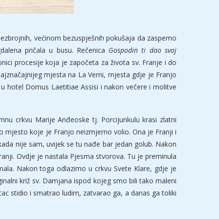
i bezbrojnih, većinom bezuspješnih pokušaja da zaspemo
gdalena pričala u busu. Rečenica
Gospodin ti dao svoj
ici procesije koja je započeta za života sv. Franje i do
najznačajnijeg mjesta na La Verni, mjesta gdje je Franjo
 u hotel Domus Laetitiae Assisi i nakon večere i molitve
nu crkvu Marije Anđeoske tj. Porcijunkulu krasi zlatni
 mjesto koje je Franjo neizmjerno volio. Ona je Franji i
i nikada nije sam, uvijek se tu nađe bar jedan golub. Nakon
anji. Ovdje je nastala Pjesma stvorova. Tu je preminula
 imala. Nakon toga odlazimo u crkvu Svete Klare, gdje je
riginalni križ sv. Damjana ispod kojeg smo bili tako maleni
tac stidio i smatrao ludim, zatvarao ga, a danas ga toliki