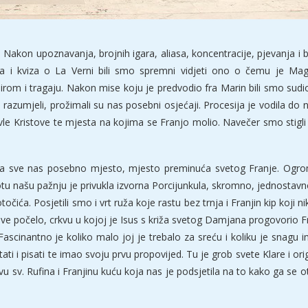
 Nakon upoznavanja, brojnih igara, aliasa, koncentracije, pjevanja 
a i kviza o La Verni bili smo spremni vidjeti ono o čemu je Ma
rom i tragaju. Nakon mise koju je predvodio fra Marin bili smo sudion
 razumjeli, prožimali su nas posebni osjećaji. Procesija je vodila do 
čavle Kristove te mjesta na kojima se Franjo molio. Navečer smo stigli
, za sve nas posebno mjesto, mjesto preminuća svetog Franje. Ogrom
otu našu pažnju je privukla izvorna Porcijunkula, skromno, jednostavno
točića. Posjetili smo i vrt ruža koje rastu bez trnja i Franjin kip koj
ve počelo, crkvu u kojoj je Isus s križa svetog Damjana progovorio Fr
. Fascinantno je koliko malo joj je trebalo za sreću i koliku je snagu
tati i pisati te imao svoju prvu propovijed. Tu je grob svete Klare i o
u sv. Rufina i Franjinu kuću koja nas je podsjetila na to kako ga se o