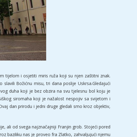
tijelom i osjetiti miris ruža koji su njen zaštitni znak.
slavili Božićnu misu, tri dana poslije Uskrsa.Gledajući
og duha koji je bez obzira na svu tjelesnu bol koju je
iškog siromaha koji je nažalost nespojiv sa svijetom i
aj dan prirodu i jedni druge gledali smo kroz objektiv,
je, ali od svega najznačajniji Franjin grob. Stojeći pored
roz baziliku nas je proveo fra Zlatko, zahvaljujući njemu