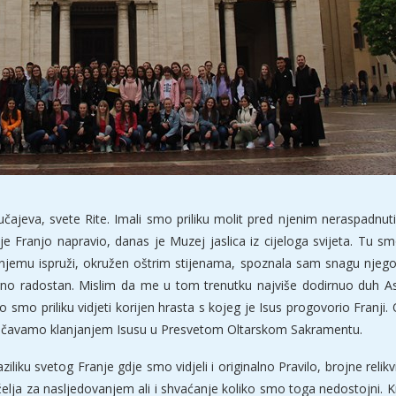
učajeva, svete Rite. Imali smo priliku molit pred njenim neraspadnutim 
 Franjo napravio, danas je Muzej jaslica iz cijeloga svijeta. Tu smo 
njemu ispruži, okružen oštrim stijenama, spoznala sam snagu njegov
mjerno radostan. Mislim da me u tom trenutku najviše dodirnuo duh As
 priliku vidjeti korijen hrasta s kojeg je Isus progovorio Franji. Ov
okončavamo klanjanjem Isusu u Presvetom Oltarskom Sakramentu.
ku svetog Franje gdje smo vidjeli i originalno Pravilo, brojne relikvi
i želja za nasljedovanjem ali i shvaćanje koliko smo toga nedostojni. K