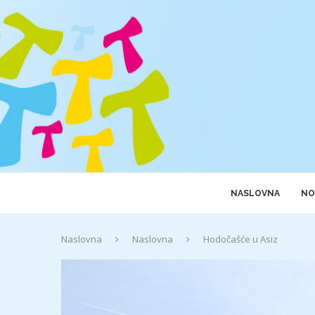
NASLOVNA
NO
Naslovna
Naslovna
Hodočašće u Asiz