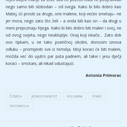
nego samo biti slobodan – od svega. Kako bi bilo dobro kao
Matej, ići prositi za druge, one malene, koji većini smetaju– ne
jer mora, nego zato što želi – a onda biti kao on – da drugi u
meni prepoznaju Njega. Kako bi bilo dobro biti malen i svoj, ne
od ovog svijeta, nego neuklopljiv. Onaj koji iskače… Zato dok
ovo tipkam, u ne tako poetičnoj okolini, donosim iznova
odluku – promijeniti sve iz temelja. Moji koraci će biti maleni,
možda već do ujutro par puta padnem, ali takvi i jesu dječji
koraci – smotani, ali nikad odustajući.
Antonia Primorac
ČIZMICA
JEDNOSTAVNOST
KOLUMNA
PISMO
SVETINIKOLA