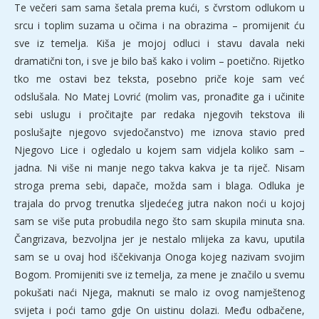
Te večeri sam sama šetala prema kući, s čvrstom odlukom u
srcu i toplim suzama u očima i na obrazima – promijenit ću
sve iz temelja. Kiša je mojoj odluci i stavu davala neki
dramatični ton, i sve je bilo baš kako i volim – poetično. Rijetko
tko me ostavi bez teksta, posebno priče koje sam već
odslušala. No Matej Lovrić (molim vas, pronađite ga i učinite
sebi uslugu i pročitajte par redaka njegovih tekstova ili
poslušajte njegovo svjedočanstvo) me iznova stavio pred
Njegovo Lice i ogledalo u kojem sam vidjela koliko sam –
jadna. Ni više ni manje nego takva kakva je ta riječ. Nisam
stroga prema sebi, dapače, možda sam i blaga. Odluka je
trajala do prvog trenutka sljedećeg jutra nakon noći u kojoj
sam se više puta probudila nego što sam skupila minuta sna.
Čangrizava, bezvoljna jer je nestalo mlijeka za kavu, uputila
sam se u ovaj hod iščekivanja Onoga kojeg nazivam svojim
Bogom. Promijeniti sve iz temelja, za mene je značilo u svemu
pokušati naći Njega, maknuti se malo iz ovog namještenog
svijeta i poći tamo gdje On uistinu dolazi. Među odbačene,