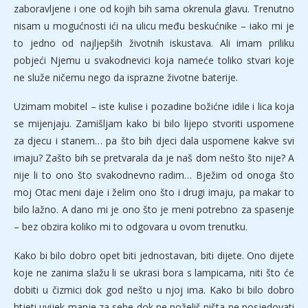
zaboravljene i one od kojih bih sama okrenula glavu. Trenutno
nisam u mogućnosti ići na ulicu među beskućnike – iako mi je
to jedno od najljepših životnih iskustava. Ali imam priliku
pobjeći Njemu u svakodnevici koja nameće toliko stvari koje
ne služe ničemu nego da isprazne životne baterije.
Uzimam mobitel – iste kulise i pozadine božićne idile i lica koja
se mijenjaju. Zamišljam kako bi bilo lijepo stvoriti uspomene
za djecu i stanem… pa što bih djeci dala uspomene kakve svi
imaju? Zašto bih se pretvarala da je naš dom nešto što nije? A
nije li to ono što svakodnevno radim… Bježim od onoga što
moj Otac meni daje i želim ono što i drugi imaju, pa makar to
bilo lažno. A dano mi je ono što je meni potrebno za spasenje
– bez obzira koliko mi to odgovara u ovom trenutku.
Kako bi bilo dobro opet biti jednostavan, biti dijete. Ono dijete
koje ne zanima slažu li se ukrasi bora s lampicama, niti što će
dobiti u čizmici dok god nešto u njoj ima. Kako bi bilo dobro
htjeti uvijek manje za sebe dok ne poželiš ništa ne posjedovati