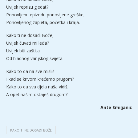
Uvijek reprizu gledat?
Ponovljenu epizodu ponovljene greške,
Ponovljenog zapleta, početka i kraja.
Kako ti ne dosadi Bože,
Uvijek čuvati mi leđa?
Uvijek biti zaštita
Od hladnog vanjskog svijeta.
Kako to da na sve misliš
I kad se krivom krećemo prugom?
Kako to da sva djela naša vidiš,
A opet našim ostaješ drugom?
Ante Smiljanić
KAKO TI NE DOSADI BOŽE