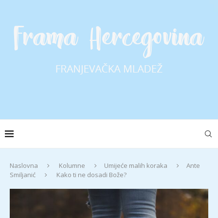
Naslovna
Kolumne
Umijeće malih koraka
Ante
Smiljanić
Kako ti ne dosadi Bože?