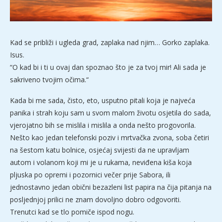
Kad se približi i ugleda grad, zaplaka nad njim… Gorko zaplaka.
Isus.
“O kad bi i ti u ovaj dan spoznao što je za tvoj mir! Ali sada je
sakriveno tvojim očima.“
Kada bi me sada, čisto, eto, usputno pitali koja je najveća
panika i strah koju sam u svom malom životu osjetila do sada,
vjerojatno bih se mislila i mislila a onda nešto progovorila.
Nešto kao jedan telefonski poziv i mrtvačka zvona, soba četiri
na šestom katu bolnice, osjećaj svijesti da ne upravljam
autom i volanom koji mi je u rukama, neviđena kiša koja
pljuska po opremi i pozornici večer prije Sabora, ili
jednostavno jedan obični bezazleni list papira na čija pitanja na
posljednjoj prilici ne znam dovoljno dobro odgovoriti.
Trenutci kad se tlo pomiče ispod nogu.