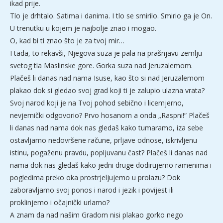
ikad prije.
Tlo je drhtalo. Satima i danima. I tlo se smirilo. Smirio ga je On.
U trenutku u kojem je najbolje znao i mogao.
O, kad bi ti znao što je za tvoj mir…
I tada, to rekavši, Njegova suza je pala na prašnjavu zemlju
svetog tla Maslinske gore. Gorka suza nad Jeruzalemom.
Plačeš li danas nad nama Isuse, kao što si nad Jeruzalemom
plakao dok si gledao svoj grad koji ti je zalupio ulazna vrata?
Svoj narod koji je na Tvoj pohod sebično i licemjerno,
nevjernički odgovorio? Prvo hosanom a onda „Raspni!“ Plačeš
li danas nad nama dok nas gledaš kako tumaramo, iza sebe
ostavljamo nedovršene račune, prljave odnose, iskrivljenu
istinu, pogaženu pravdu, popljuvanu čast? Plačeš li danas nad
nama dok nas gledaš kako jedni druge dodirujemo ramenima i
pogledima preko oka prostrjeljujemo u prolazu? Dok
zaboravljamo svoj ponos i narod i jezik i povijest ili
proklinjemo i očajnički urlamo?
A znam da nad našim Gradom nisi plakao gorko nego