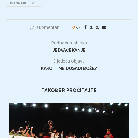
IVANA MILIĆEVIĆ
0 komentar
0
Prethodna objava
JEDVAČEKANJE
Sljedeća objava
KAKO TI NE DOSADI BOŽE?
TAKOĐER PROČITAJTE