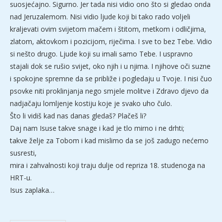
suosjećajno. Sigurno. Jer tada nisi vidio ono što si gledao onda
nad Jeruzalemom. Nisi vidio ljude koji bi tako rado voljeli
kraljevati ovim svijetom mačem i štitom, metkom i odličjima,
zlatom, aktovkom i pozicijom, riječima. I sve to bez Tebe. Vidio
si nešto drugo. Ljude koji su imali samo Tebe. I uspravno
stajali dok se rušio svijet, oko njih i u njima. I njihove oči suzne
i spokojne spremne da se približe i pogledaju u Tvoje. I nisi čuo
psovke niti proklinjanja nego smjele molitve i Zdravo djevo da
nadjačaju lomljenje kostiju koje je svako uho čulo.
Što li vidiš kad nas danas gledaš? Plačeš li?
Daj nam Isuse takve snage i kad je tlo mirno i ne drhti;
takve želje za Tobom i kad mislimo da se još zadugo nećemo
susresti,
mira i zahvalnosti koji traju dulje od repriza 18. studenoga na
HRT-u.
Isus zaplaka…