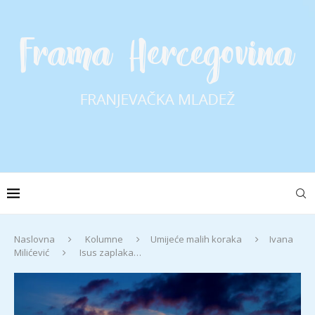
Naslovna
Kolumne
Umijeće malih koraka
Ivana
Milićević
Isus zaplaka…