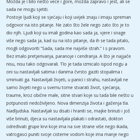
Možda je i bilo nešto veće i gore, možda zapravo i jest, ali se
sada ne mogu sjetiti.
Postoje ljudi koji se sjećaju i koji uvijek znaju i imaju spreman
odgovor na isto pitanje. Ne zato što žele nego zato što je to
dio njih. Ljudi koji su imali godina kao sada ja, vjere i snage
više nego sada ja, kad su na isto pitanje, da ih se tada pitalo,
mogli odgovoriti “Sada, sada me najviše strah.” I s pravom.
Bez imalo pretjerivanja, paranoje i cendranja. A što je najjače
nisu, nisu tako odgovarali. Tlo je tada izmicalo ispod nogu a
oni su nastavljali satima i danima čvrsto gaziti stopalima i
smirivati ga. Nastavljali živjeti, u panici i strahu, nastavljali ne
samo živjeti nego u svemu tome stvarati život, sjećanja,
traume, kroz obične male, sitne stvari koje su tada bile nešto u
potpunosti nedoživljeno. Nova dimenzija života i gaženja tla.
Nadljudska. Nastavljali su disati i hraniti se, majke brinuti i još
više brinuti, djeca su nastavljala plakati i odrastati, doktori
određivati grupe krvi koje ima na sve strane više nego ikada,
vatrogasci puniti svoje cisterne vodom koje ima manje nego