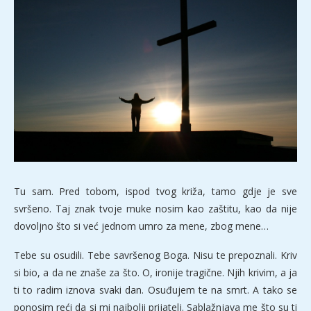
Tu sam. Pred tobom, ispod tvog križa, tamo gdje je sve
svršeno. Taj znak tvoje muke nosim kao zaštitu, kao da nije
dovoljno što si već jednom umro za mene, zbog mene…
Tebe su osudili. Tebe savršenog Boga. Nisu te prepoznali. Kriv
si bio, a da ne znaše za što. O, ironije tragične. Njih krivim, a ja
ti to radim iznova svaki dan. Osuđujem te na smrt. A tako se
ponosim reći da si mi najbolji prijatelj. Sablažnjava me što su ti