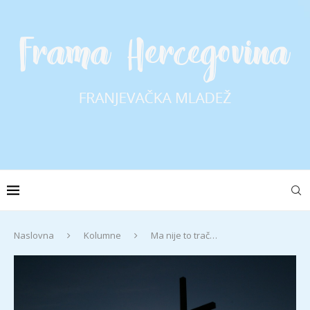
Naslovna
Kolumne
Ma nije to trač…