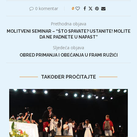
0 komentar
0
Prethodna objava
MOLITVENI SEMINAR – “ŠTO SPAVATE? USTANITE! MOLITE
DA NE PADNETE U NAPAST”
Sljedeća objava
OBRED PRIMANJA I OBEĆANJA U FRAMI RUŽIĆI
TAKOĐER PROČITAJTE