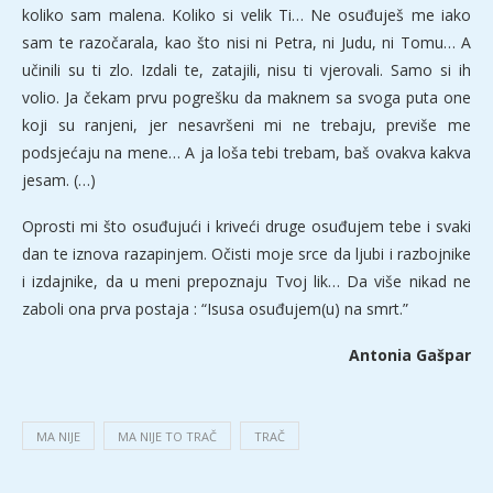
koliko sam malena. Koliko si velik Ti… Ne osuđuješ me iako
sam te razočarala, kao što nisi ni Petra, ni Judu, ni Tomu… A
učinili su ti zlo. Izdali te, zatajili, nisu ti vjerovali. Samo si ih
volio. Ja čekam prvu pogrešku da maknem sa svoga puta one
koji su ranjeni, jer nesavršeni mi ne trebaju, previše me
podsjećaju na mene… A ja loša tebi trebam, baš ovakva kakva
jesam. (…)
Oprosti mi što osuđujući i kriveći druge osuđujem tebe i svaki
dan te iznova razapinjem. Očisti moje srce da ljubi i razbojnike
i izdajnike, da u meni prepoznaju Tvoj lik… Da više nikad ne
zaboli ona prva postaja : “Isusa osuđujem(u) na smrt.”
Antonia Gašpar
MA NIJE
MA NIJE TO TRAČ
TRAČ