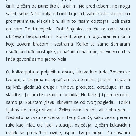
činili. Bježim od istine što ti ja činim. No pred tobom, ne mogu
sakriti sebe. Ništa bolja od onih koji su ti zabili čavle, stojim tu i
promatram te. Plakala bih, ali ni to nisam dostojna. Boli znati
da sam Te iznevjerila. Boli činjenica da ću te opet sutra
izbičevati bespotrebnim komentiranjem i ogovaranjem onih
koje zovem braćom i sestrama. Koliko te samo šamaram
osuđujući tuđe postupke, ponašanja i nastupe, ne videći da ti s
križa govoriš samo jedno: Voli!
O, koliko puta te poljubih u obraz, lukavo kao Juda. Zovem se
tvojom, a drugima ne opraštam svoje mane. Ja sam ti stavila
taj križ, gledajući druge i njihove propuste, optužujući ih za
vlastite… Ja sam te razapela i osudila. Ne farizeji i pismoznanci,
samo ja. Spuštam glavu, skrivam se od tvog pogleda… Toliku
Ljubav ne mogu shvatiti. Želim svim srcem, ali slaba sam…
Nedostojna zvati se kćerkom Tvog Oca. O, kako često perem
ruke kao Pilat. Od ljudi, situacija, osjećaja. Bježim kukavički i
uvijek se pronađem ovdje, ispod Tvojih nogu. Da shvatim