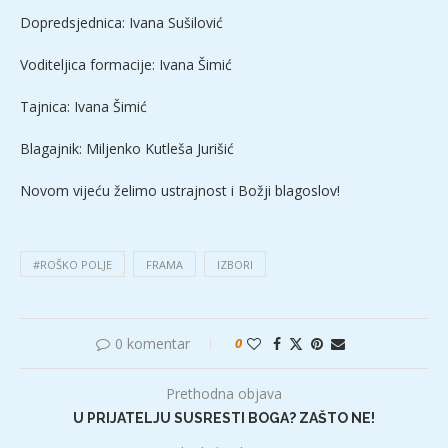
Dopredsjednica: Ivana Sušilović
Voditeljica formacije: Ivana Šimić
Tajnica: Ivana Šimić
Blagajnik: Miljenko Kutleša Jurišić
Novom vijeću želimo ustrajnost i Božji blagoslov!
#ROŠKO POLJE
FRAMA
IZBORI
0 komentar
0
Prethodna objava
U PRIJATELJU SUSRESTI BOGA? ZAŠTO NE!