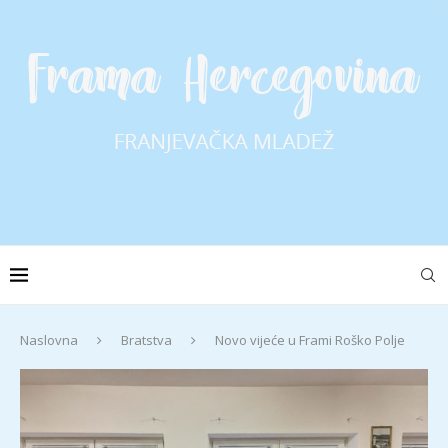
Naslovna
Bratstva
Novo vijeće u Frami Roško Polje