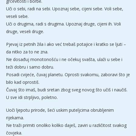
grčevitosti i borbe.
Uči o sebi, radi na sebi. Upoznaj sebe, cijeni sebe. Voli sebe,
veseli sebe.
Uči o drugima, radi s drugima. Upoznaj druge, cijeni ih. Voli
druge, veseli druge.
Pjevaj iz petnih žila i ako već trebaš potajice i kratko se ljuti –
da nitko za to ne zna.
Ne dosađuj monotonošću i ne očekuj svašta, ulaži u sebe i
teži dobru i samo dobru.
Posadi cvijeće, čuvaj planetu. Oprosti svakomu, zaboravi što je
bilo kad oprostiš.
Čuvaj što imaš, budi sretan zbog sveg novog što učiš i naučiš.
U sve idi strpljivo, poletno.
Uoči ljepotu prirode, šeći uskim puteljcima obrubljenim
rijekama.
Ne traži primiti onoliko koliko daješ, zaviri u različitost svakog
čovjeka.