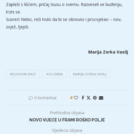
Zapleši s lišćem, pričaj Isusu o svemu. Razveseli se buđenju,
trzni se.
Susreći Nebo, reži trulo da bi se obnovio i procvjetao – nov,
svjež, ljepši.
Marija Zorka Vasilj
#DUHOVNI RAST
KOLUMNA
MARIJA ZORKA VASILJ
0 komentar
0
Prethodna objava
NOVO VIJEĆE U FRAMI ROŠKO POLJE
Sljedeća objava