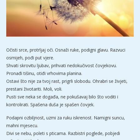
Očisti srce, protrljaj oči. Osnaži ruke, podigni glavu. Razvuci
osmijeh, pođi put vjere.
Shvati skrovitu ljubav, prihvati nedokučivost čovjekovu.
Pronađi tišinu, otiđi vrhovima planina.
Ostavi što nije za tvoj rast, prigrli slobodu. Ohrabri se živjeti,
prestani životariti. Moli, voli.
Pusti sve neka se događa, ne pokušavaj bilo što voditi i
kontrolirati. Spašena duša je spašen čovjek.
Podapni ozbiljnost, uzmi za ruku iskrenost. Namigni suncu,
mahni mjesecu.
Divi se nebu, poleti s pticama. Razbistri poglede, pobjedi