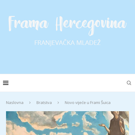
Naslovna
Bratstva
Novo vijeće u Frami Šuica