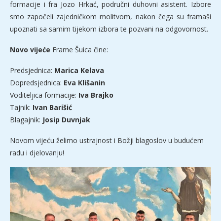
formacije i fra Jozo Hrkać, područni duhovni asistent. Izbore
smo započeli zajedničkom molitvom, nakon čega su framaši
upoznati sa samim tijekom izbora te pozvani na odgovornost.
Novo vijeće
Frame Šuica čine:
Predsjednica:
Marica Kelava
Dopredsjednica:
Eva Klišanin
Voditeljica formacije:
Iva Brajko
Tajnik:
Ivan Barišić
Blagajnik:
Josip Duvnjak
Novom vijeću želimo ustrajnost i Božji blagoslov u budućem
radu i djelovanju!