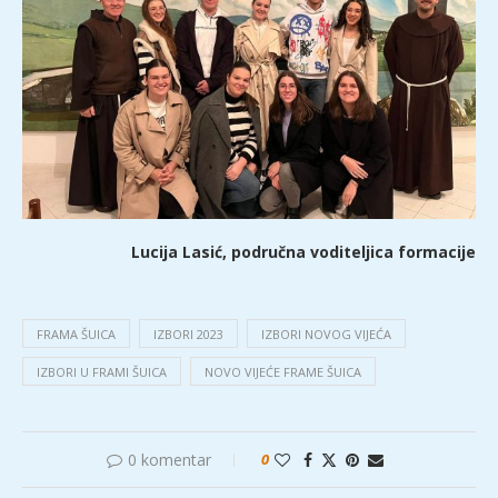
Lucija Lasić, područna voditeljica formacije
FRAMA ŠUICA
IZBORI 2023
IZBORI NOVOG VIJEĆA
IZBORI U FRAMI ŠUICA
NOVO VIJEĆE FRAME ŠUICA
0 komentar
0