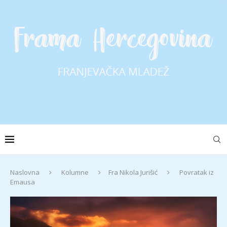
Naslovna
Kolumne
Fra Nikola Jurišić
Povratak iz
Emausa