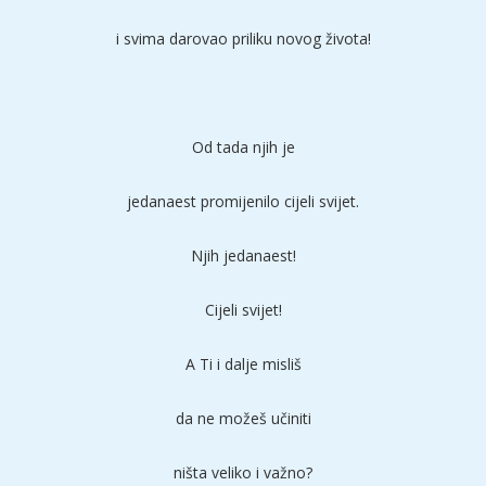
i svima darovao priliku novog života!
Od tada njih je
jedanaest promijenilo cijeli svijet.
Njih jedanaest!
Cijeli svijet!
A Ti i dalje misliš
da ne možeš učiniti
ništa veliko i važno?