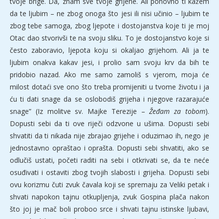
tvoje brige. Da, znam sve tvoje grijehe. Ali ponovno ti kažem
da te ljubim – ne zbog onoga što jesi ili nisi učinio – ljubim te
zbog tebe samoga, zbog ljepote i dostojanstva koje ti je moj
Otac dao stvorivši te na svoju sliku. To je dostojanstvo koje si
često zaboravio, ljepota koju si okaljao grijehom. Ali ja te
ljubim onakva kakav jesi, i prolio sam svoju krv da bih te
pridobio nazad. Ako me samo zamoliš s vjerom, moja će
milost dotaći sve ono što treba promijeniti u tvome životu i ja
ću ti dati snage da se oslobodiš grijeha i njegove razarajuće
snage” (Iz molitve sv. Majke Terezije –
Žeđam za tobom
).
Dopusti sebi da ti ove riječi odzvone u ušima. Dopusti sebi
shvatiti da ti nikada nije zbrajao grijehe i oduzimao ih, nego je
jednostavno opraštao i oprašta. Dopusti sebi shvatiti, ako se
odlučiš ustati, početi raditi na sebi i otkrivati se, da te neće
osuđivati i ostaviti zbog tvojih slabosti i grijeha. Dopusti sebi
ovu korizmu čuti zvuk čavala koji se spremaju za Veliki petak i
shvati napokon tajnu otkupljenja, zvuk Gospina plača nakon
što joj je mač boli proboo srce i shvati tajnu istinske ljubavi,