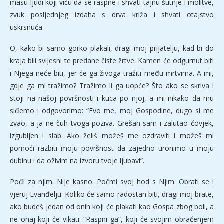
masu ljudi koji viču da se raspne i shvati tajnu šutnje i molitve,
zvuk posljednjeg izdaha s drva križa i shvati otajstvo
uskrsnuća.
O, kako bi samo gorko plakali, dragi moj prijatelju, kad bi do
kraja bili svijesni te predane čiste žrtve. Kamen će odgurnut biti
i Njega neće biti, jer će ga živoga tražiti među mrtvima. A mi,
gdje ga mi tražimo? Tražimo li ga uopće? Što ako se skriva i
stoji na našoj površnosti i kuca po njoj, a mi nikako da mu
siđemo i odgovorimo: “Evo me, moj Gospodine, dugo si me
zvao, a ja ne čuh tvoga poziva. Grešan sam i zalutao čovjek,
izgubljen i slab. Ako želiš možeš me ozdraviti i možeš mi
pomoći razbiti moju površnost da zajedno uronimo u moju
dubinu i da oživim na izvoru tvoje ljubavi”.
Pođi za njim. Nije kasno. Počmi svoj hod s Njim. Obrati se i
vjeruj Evanđelju. Koliko će samo radostan biti, dragi moj brate,
ako budeš jedan od onih koji će plakati kao Gospa zbog boli, a
ne onaj koji će vikati: “Raspni ga”, koji će svojim obraćenjem