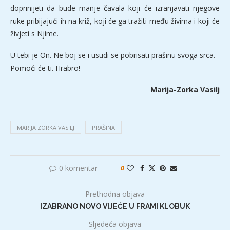
doprinijeti da bude manje čavala koji će izranjavati njegove
ruke pribijajući ih na križ, koji će ga tražiti među živima i koji će
živjeti s Njime.
U tebi je On. Ne boj se i usudi se pobrisati prašinu svoga srca.
Pomoći će ti. Hrabro!
Marija-Zorka Vasilj
MARIJA ZORKA VASILJ
PRAŠINA
0 komentar
0
Prethodna objava
IZABRANO NOVO VIJEĆE U FRAMI KLOBUK
Sljedeća objava