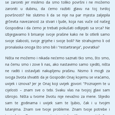
se zaroniti jer mislimo da smo toliko površni i ne možemo
zaroniti u dubinu, da ćemo razbiti glavu na toj tvrdoj
površnosti? Ne slutimo li da se nije na par mjesta zaljepila
grčevita navezanost za stvari i ljude, koja nas vuče od našeg
Gospodina i da ćemo je trebati pokušati odlijepiti sa srca? Ne
izbjegavamo li brisanje svoje prašine kako ne bi otkrili samo
svoje slabosti, svoje grijehe i svoje boli? Ne strahujemo li od
pronalaska onoga što smo bili i “restartiranja”, povratka?
Ništa ne možemo i nikada nećemo saznati tko smo, što smo,
na čemu smo i zove li nas, ako nastavimo samo sjediti, ništa
ne raditi i ostavljati nakupljenu prašinu. Nismo li mogli za
svoga života shvatiti da je Gospodin Onaj kojemu se vraćamo,
uvijek i iznova? Jer je Onaj koji uvijek govori: “Poznajem te u
cijelosti – znam sve o tebi. Svaku vlas na tvojoj glavi sam
izbrojio. Ništa u tvome životu nije nevažno za mene. Slijedio
sam te godinama i uvijek sam te ljubio, čak i u tvojim
lutanjima. Znam sve tvoje probleme. Znam tvoje potrebe i