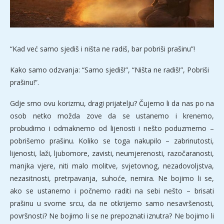
“Kad već samo sjediš i ništa ne radiš, bar pobriši prašinu”!
Kako samo odzvanja: “Samo sjediš!”, “Ništa ne radiš!”, Pobriši
prašinu!”.
Gdje smo ovu korizmu, dragi prijatelju? Čujemo li da nas po na
osob netko možda zove da se ustanemo i krenemo,
probudimo i odmaknemo od lijenosti i nešto poduzmemo –
pobrišemo prašinu. Koliko se toga nakupilo – zabrinutosti,
lijenosti, laži, ljubomore, zavisti, neumjerenosti, razočaranosti,
manjka vjere, niti malo molitve, svjetovnog, nezadovoljstva,
nezasitnosti, pretrpavanja, suhoće, nemira. Ne bojimo li se,
ako se ustanemo i počnemo raditi na sebi nešto – brisati
prašinu u svome srcu, da ne otkrijemo samo nesavršenosti,
površnosti? Ne bojimo li se ne prepoznati iznutra? Ne bojimo li