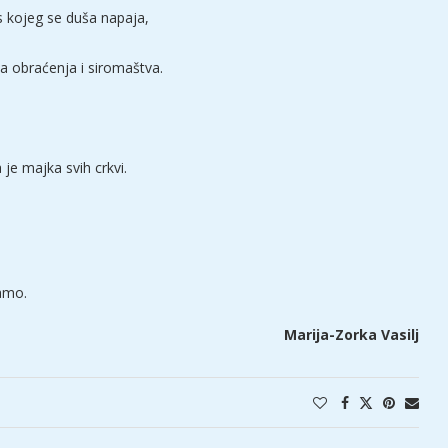
 s kojeg se duša napaja,
va obraćenja i siromaštva.
je majka svih crkvi.
!
tamo.
Marija-Zorka Vasilj