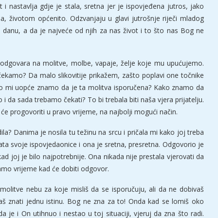
i nastavlja gdje je stala, sretna jer je ispovjeđena jutros, jako
a, životom općenito. Odzvanjaju u glavi jutrošnje riječi mladog
danu, a da je najveće od njih za nas život i to što nas Bog ne
e odgovara na molitve, molbe, vapaje, želje koje mu upućujemo.
čekamo? Da malo slikovitije prikažem, zašto poplavi one točnike
ko mi uopće znamo da je ta molitva isporučena? Kako znamo da
 i da sada trebamo čekati? To bi trebala biti naša vjera prijatelju.
 progovoriti u pravo vrijeme, na najbolji mogući način.
ila? Danima je nosila tu težinu na srcu i pričala mi kako joj treba
vrata svoje ispovjedaonice i ona je sretna, presretna. Odgovorio je
kad joj je bilo najpotrebnije. Ona nikada nije prestala vjerovati da
samo vrijeme kad će dobiti odgovor.
š molitve nebu za koje misliš da se isporučuju, ali da ne dobivaš
aš znati jednu istinu. Bog ne zna za to! Onda kad se lomiš oko
a je i On utihnuo i nestao u toj situaciji, vjeruj da zna što radi.