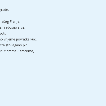
grade.
 našeg Franje.
s i radosno srce.
poti.
ao vrijeme povratka kući,
ra što lagano piri.
isnut prema Carcerima,