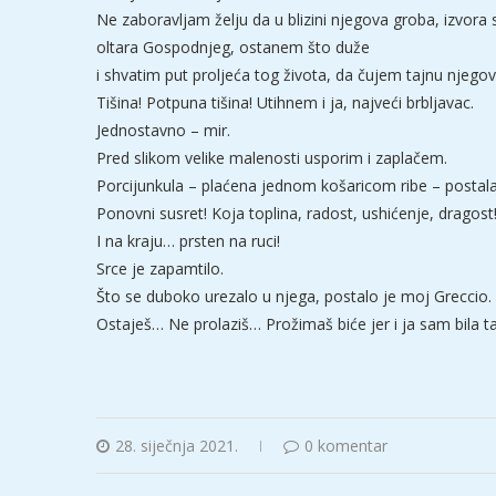
Ne zaboravljam želju da u blizini njegova groba, izvora
oltara Gospodnjeg, ostanem što duže
i shvatim put proljeća tog života, da čujem tajnu njego
Tišina! Potpuna tišina! Utihnem i ja, najveći brbljavac.
Jednostavno – mir.
Pred slikom velike malenosti usporim i zaplačem.
Porcijunkula – plaćena jednom košaricom ribe – postala 
Ponovni susret! Koja toplina, radost, ushićenje, dragost
I na kraju… prsten na ruci!
Srce je zapamtilo.
Što se duboko urezalo u njega, postalo je moj Greccio.
Ostaješ… Ne prolaziš… Prožimaš biće jer i ja sam bila 
28. siječnja 2021.
0 komentar