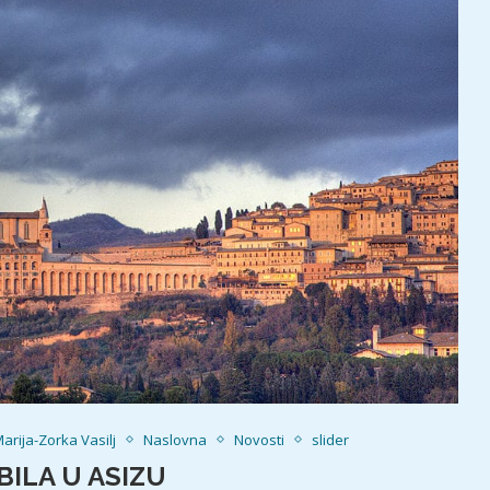
arija-Zorka Vasilj
Naslovna
Novosti
slider
BILA U ASIZU