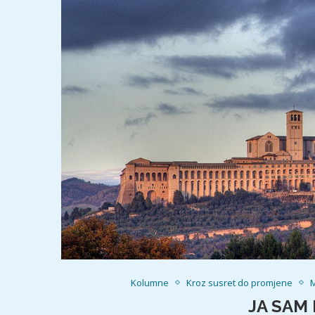
Kolumne
Kroz susret do promjene
M
JA SAM 