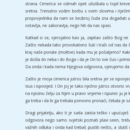
strana. Cimerica se odmah opet ušuškala u topli krevet 
sretna. Trenutno vodim borbu s ovim slovima i riječim
propovjednika da nam se bezbroj čuda zna događati u 
ostavlja, ne zaboravlja, nego hiti da nas spasi.
Katkad si se, vjerojatno kao ja, zapitao zašto Bog n
Zašto nekada tako provokativno šuti i traži od nas da 
kraj naše poruke (molitve) kada mu je pošaljemo? Ka
je došla do neba i do Boga i da je On to sve čuo i primio
Da onda i kada nema Njegova odgovora, vjerujemo da će
Zašto je moja cimerica jutros bila sretna jer se ispovjed
Isus i ispovijed. I On joj je tako nježno jutros otvorio 
na njezinu želju za Njim u pravo vrijeme i ispunio ju je 
ga treba i da bi ga trebala ponovno pronaći, čekala je 
Dragi prijatelju, ako ti je sada zaista teško i upućuje
odgovora nego samo svjetski poznati plavi seen, treb
važnih odluka i onda kad trebaš pustiti nešto, a slutiš d