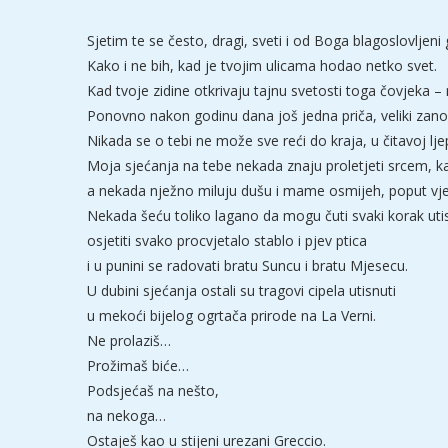
Sjetim te se često, dragi, sveti i od Boga blagoslovljeni 
Kako i ne bih, kad je tvojim ulicama hodao netko svet.
Kad tvoje zidine otkrivaju tajnu svetosti toga čovjeka –
Ponovno nakon godinu dana još jedna priča, veliki zano
Nikada se o tebi ne može sve reći do kraja, u čitavoj lje
Moja sjećanja na tebe nekada znaju proletjeti srcem, k
a nekada nježno miluju dušu i mame osmijeh, poput vjet
Nekada šeću toliko lagano da mogu čuti svaki korak ut
osjetiti svako procvjetalo stablo i pjev ptica
i u punini se radovati bratu Suncu i bratu Mjesecu.
U dubini sjećanja ostali su tragovi cipela utisnuti
u mekoći bijelog ogrtača prirode na La Verni.
Ne prolaziš…
Prožimaš biće…
Podsjećaš na nešto,
na nekoga…
Ostaješ kao u stijeni urezani Greccio.