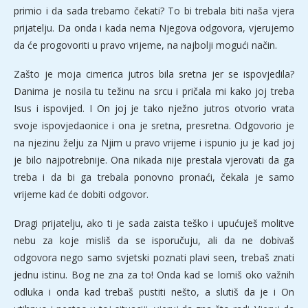
primio i da sada trebamo čekati? To bi trebala biti naša vjera
prijatelju. Da onda i kada nema Njegova odgovora, vjerujemo
da će progovoriti u pravo vrijeme, na najbolji mogući način.
Zašto je moja cimerica jutros bila sretna jer se ispovjedila?
Danima je nosila tu težinu na srcu i pričala mi kako joj treba
Isus i ispovijed. I On joj je tako nježno jutros otvorio vrata
svoje ispovjedaonice i ona je sretna, presretna. Odgovorio je
na njezinu želju za Njim u pravo vrijeme i ispunio ju je kad joj
je bilo najpotrebnije. Ona nikada nije prestala vjerovati da ga
treba i da bi ga trebala ponovno pronaći, čekala je samo
vrijeme kad će dobiti odgovor.
Dragi prijatelju, ako ti je sada zaista teško i upućuješ molitve
nebu za koje misliš da se isporučuju, ali da ne dobivaš
odgovora nego samo svjetski poznati plavi seen, trebaš znati
jednu istinu. Bog ne zna za to! Onda kad se lomiš oko važnih
odluka i onda kad trebaš pustiti nešto, a slutiš da je i On