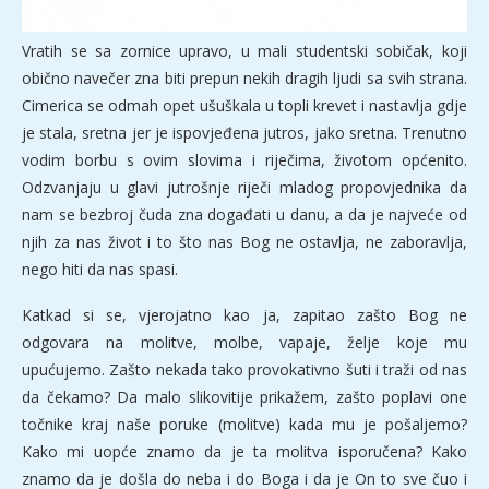
Vratih se sa zornice upravo, u mali studentski sobičak, koji
obično navečer zna biti prepun nekih dragih ljudi sa svih strana.
Cimerica se odmah opet ušuškala u topli krevet i nastavlja gdje
je stala, sretna jer je ispovjeđena jutros, jako sretna. Trenutno
vodim borbu s ovim slovima i riječima, životom općenito.
Odzvanjaju u glavi jutrošnje riječi mladog propovjednika da
nam se bezbroj čuda zna događati u danu, a da je najveće od
njih za nas život i to što nas Bog ne ostavlja, ne zaboravlja,
nego hiti da nas spasi.
Katkad si se, vjerojatno kao ja, zapitao zašto Bog ne
odgovara na molitve, molbe, vapaje, želje koje mu
upućujemo. Zašto nekada tako provokativno šuti i traži od nas
da čekamo? Da malo slikovitije prikažem, zašto poplavi one
točnike kraj naše poruke (molitve) kada mu je pošaljemo?
Kako mi uopće znamo da je ta molitva isporučena? Kako
znamo da je došla do neba i do Boga i da je On to sve čuo i