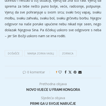
utihnuo i nestao u toj situaciji, vjeruj da zna što radi. Vjeruj da
sprema za tebe nešto puno bolje, veće, radosnije, potpunije.
Vjeruj da sve pohranjuje u svom srcu; svaki tvoj vapaj, svaku
molbu, svaku zahvalu, svaku bol, svaku grčevitu borbu. Njegov
odgovor na naše poruke upućene nebu nikad nije seen, nego
dolazak Njegova Sina. Pa iščekuj uskoro sve odgovore s neba
– jer Sin Božji uskoro nam se ima roditi.
DOŠAŠĆE
MARIJA ZORKA VASILJ
ZORNICA
0 komentar
1
Prethodna objava
NOVO VIJEĆE U FRAMI KONGORA
Sljedeća objava
PRIMI GA U SVOJE NARUČJE