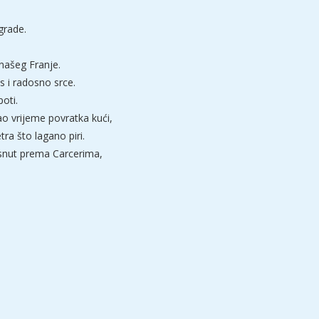
grade.
 našeg Franje.
s i radosno srce.
poti.
ao vrijeme povratka kući,
ra što lagano piri.
isnut prema Carcerima,