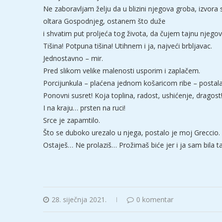
Ne zaboravljam želju da u blizini njegova groba, izvora
oltara Gospodnjeg, ostanem što duže
i shvatim put proljeća tog života, da čujem tajnu njego
Tišina! Potpuna tišina! Utihnem i ja, najveći brbljavac.
Jednostavno – mir.
Pred slikom velike malenosti usporim i zaplačem.
Porcijunkula – plaćena jednom košaricom ribe – postala 
Ponovni susret! Koja toplina, radost, ushićenje, dragost
I na kraju… prsten na ruci!
Srce je zapamtilo.
Što se duboko urezalo u njega, postalo je moj Greccio.
Ostaješ… Ne prolaziš… Prožimaš biće jer i ja sam bila 
28. siječnja 2021.
0 komentar