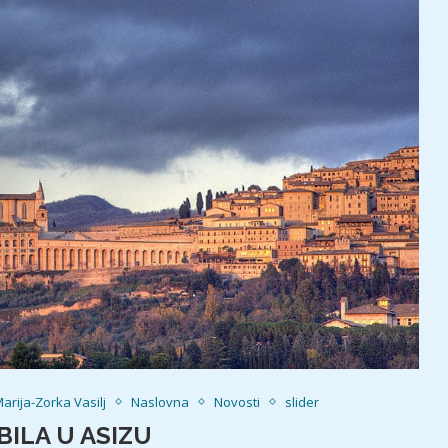
arija-Zorka Vasilj
Naslovna
Novosti
slider
BILA U ASIZU