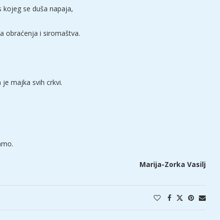
 s kojeg se duša napaja,
va obraćenja i siromaštva.
je majka svih crkvi.
!
tamo.
Marija-Zorka Vasilj