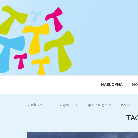
NASLOVNA
NO
Naslovna
Tagovi
Objave tagirane s "assisi"
TA