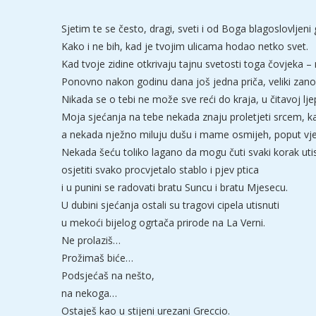
Sjetim te se često, dragi, sveti i od Boga blagoslovljeni 
Kako i ne bih, kad je tvojim ulicama hodao netko svet.
Kad tvoje zidine otkrivaju tajnu svetosti toga čovjeka –
Ponovno nakon godinu dana još jedna priča, veliki zano
Nikada se o tebi ne može sve reći do kraja, u čitavoj lje
Moja sjećanja na tebe nekada znaju proletjeti srcem, k
a nekada nježno miluju dušu i mame osmijeh, poput vjet
Nekada šeću toliko lagano da mogu čuti svaki korak ut
osjetiti svako procvjetalo stablo i pjev ptica
i u punini se radovati bratu Suncu i bratu Mjesecu.
U dubini sjećanja ostali su tragovi cipela utisnuti
u mekoći bijelog ogrtača prirode na La Verni.
Ne prolaziš…
Prožimaš biće…
Podsjećaš na nešto,
na nekoga…
Ostaješ kao u stijeni urezani Greccio.