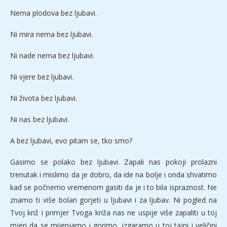
Nema plodova bez ljubavi.
Ni mira nema bez ljubavi.
Ni nade nema bez ljubavi.
Ni vjere bez ljubavi.
Ni života bez ljubavi.
Ni nas bez ljubavi.
A bez ljubavi, evo pitam se, tko smo?
Gasimo se polako bez ljubavi. Zapali nas pokoji prolazni
trenutak i mislimo da je dobro, da ide na bolje i onda shvatimo
kad se počnemo vremenom gasiti da je i to bila ispraznost. Ne
znamo ti više bolan gorjeti u ljubavi i za ljubav. Ni pogled na
Tvoj križ i primjer Tvoga križa nas ne uspije više zapaliti u toj
mjeri da se mijenjamo i gorimo, izgaramo u toj tajni i veličini