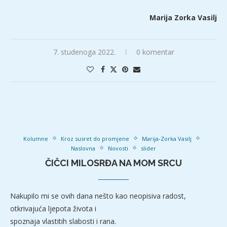
Marija Zorka Vasilj
7. studenoga 2022.
0 komentar
Kolumne
Kroz susret do promjene
Marija-Zorka Vasilj
Naslovna
Novosti
slider
ČIČCI MILOSRĐA NA MOM SRCU
Nakupilo mi se ovih dana nešto kao neopisiva radost,
otkrivajuća ljepota života i
spoznaja vlastitih slabosti i rana.