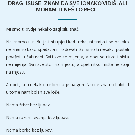
DRAGI ISUSE, ZNAM DA SVE IONAKO VIDIŠ, ALI
MORAM TI NEŠTO REĆI…
Mi smo ti ovdje nekako zaglibili, znaš.
Ne znamo ti ni šutjeti ni trpjeti kad treba, ni smijati se nekako
ne znamo kako spada, a ni radovati. Svi smo ti nekakvi postali
površni i učahureni. Svi i sve se mijenja, a opet se nitko i ništa
ne mijenja. Svi i sve stoji na mjestu, a opet nitko i ništa ne stoji
na mjestu.
A opet, ja ti nekako mislim da je najgore što ne znamo ljubiti. I
u tome nam bolan sve loše.
Nema žrtve bez ljubavi.
Nema razumijevanja bez ljubavi.
Nema borbe bez ljubavi.