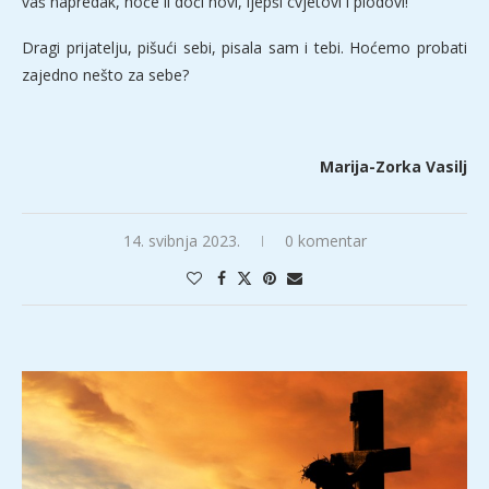
vaš napredak, hoće li doći novi, ljepši cvjetovi i plodovi!
Dragi prijatelju, pišući sebi, pisala sam i tebi. Hoćemo probati
zajedno nešto za sebe?
Marija-Zorka Vasilj
14. svibnja 2023.
0 komentar