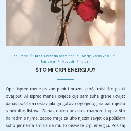
Kolumne
Kroz susret do promjene
Marija-Zorka Vasilj
Naslovna
Novosti
slider
ŠTO MI CRPI ENERGIJU?
Opet ispred mene prazan papir i prazna ploča misli što pisati
ovaj put. Ali ispred mene i cvijeće čije sam suhe grane i cvijet
danas pošišala i ostavljala ga gotovo ogoljenog, na par mjesta
s nekoliko listova. Danas nakon poziva s mamom i upita što
da radim s njime, zapeo mi je za uho njezin savjet da pošišam
suho jer nema smisla da mu to bezveze crpi energiju. Pošišaj