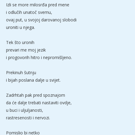
Izli se more milosrđa pred mene
i odlučih unatoč svemu,
ovaj put, u svojoj darovanoj slobodi
uroniti u njega.
Tek što uronih
prevari me moj jezik
i progovorih hitro i nepromišljeno.
Prekinuh šutnju
i bijah poslana dalje u svijet.
Zadrhtah pak pred spoznajom
da će dalje trebati nastaviti ovdje,
u buci i uljuljanosti,
rastresenosti i nervozi.
Pomislio bi netko