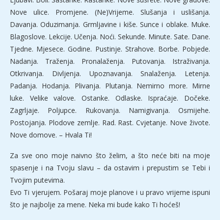
Nove ulice. Promjene. (Ne)Vrijeme. Slušanja i uslišanja.
Davanja. Oduzimanja. Grmljavine i kiše. Sunce i oblake. Muke.
Blagoslove. Lekcije. Učenja. Noći. Sekunde. Minute. Sate. Dane.
Tjedne. Mjesece. Godine. Pustinje. Strahove. Borbe. Pobjede.
Nadanja. Traženja. Pronalaženja. Putovanja. Istraživanja.
Otkrivanja. Divljenja. Upoznavanja. Snalaženja. Letenja.
Padanja. Hodanja. Plivanja. Plutanja. Nemirno more. Mirne
luke. Velike valove. Ostanke. Odlaske. Ispraćaje. Dočeke.
Zagrljaje. Poljupce. Rukovanja. Namigivanja. Osmijehe.
Postojanja. Plodove zemlje. Rad. Rast. Cvjetanje. Nove živote.
Nove domove. – Hvala Ti!
Za sve ono moje naivno što želim, a što neće biti na moje
spasenje i na Tvoju slavu – da ostavim i prepustim se Tebi i
Tvojim putevima.
Evo Ti vjerujem. Pošaraj moje planove i u pravo vrijeme ispuni
što je najbolje za mene. Neka mi bude kako Ti hoćeš!