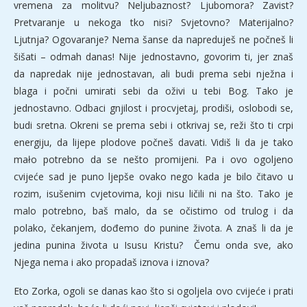
vremena za molitvu? Neljubaznost? Ljubomora? Zavist?
Pretvaranje u nekoga tko nisi? Svjetovno? Materijalno?
Ljutnja? Ogovaranje? Nema šanse da napreduješ ne počneš li
šišati – odmah danas! Nije jednostavno, govorim ti, jer znaš
da napredak nije jednostavan, ali budi prema sebi nježna i
blaga i počni umirati sebi da oživi u tebi Bog. Tako je
jednostavno. Odbaci gnjilost i procvjetaj, prodiši, oslobodi se,
budi sretna. Okreni se prema sebi i otkrivaj se, reži što ti crpi
energiju, da lijepe plodove počneš davati. Vidiš li da je tako
mało potrebno da se nešto promijeni. Pa i ovo ogoljeno
cvijeće sad je puno ljepše ovako nego kada je bilo čitavo u
rozim, isušenim cvjetovima, koji nisu ličili ni na što. Tako je
malo potrebno, baš malo, da se očistimo od trulog i da
polako, čekanjem, dođemo do punine života. A znaš li da je
jedina punina života u Isusu Kristu? Čemu onda sve, ako
Njega nema i ako propadaš iznova i iznova?
Eto Zorka, ogoli se danas kao što si ogoljela ovo cvijeće i prati