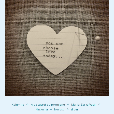
Kolumne
Kroz susret do promjene
Marija-Zorka Vasilj
Naslovna
Novosti
slider