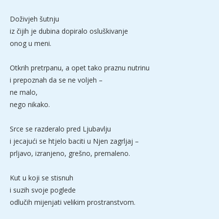
Doživjeh šutnju
iz čijih je dubina dopiralo osluškivanje
onog u meni.
Otkrih pretrpanu, a opet tako praznu nutrinu
i prepoznah da se ne voljeh –
ne malo,
nego nikako.
Srce se razderalo pred Ljubavlju
i jecajući se htjelo baciti u Njen zagrljaj –
prljavo, izranjeno, grešno, premaleno.
Kut u koji se stisnuh
i suzih svoje poglede
odlučih mijenjati velikim prostranstvom.