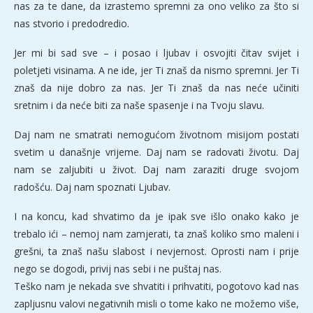
nas za te dane, da izrastemo spremni za ono veliko za što si
nas stvorio i predodredio.
Jer mi bi sad sve – i posao i ljubav i osvojiti čitav svijet i
poletjeti visinama. A ne ide, jer Ti znaš da nismo spremni. Jer Ti
znaš da nije dobro za nas. Jer Ti znaš da nas neće učiniti
sretnim i da neće biti za naše spasenje i na Tvoju slavu.
Daj nam ne smatrati nemogućom životnom misijom postati
svetim u današnje vrijeme. Daj nam se radovati životu. Daj
nam se zaljubiti u život. Daj nam zaraziti druge svojom
radošću. Daj nam spoznati Ljubav.
I na koncu, kad shvatimo da je ipak sve išlo onako kako je
trebalo ići – nemoj nam zamjerati, ta znaš koliko smo maleni i
grešni, ta znaš našu slabost i nevjernost. Oprosti nam i prije
nego se dogodi, privij nas sebi i ne puštaj nas.
Teško nam je nekada sve shvatiti i prihvatiti, pogotovo kad nas
zapljusnu valovi negativnih misli o tome kako ne možemo više,