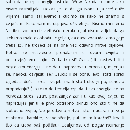
suho da ne crpi energiju ostatku. Wow! Nikada o tome tako
nisam razmišljala. Dokaz je to da ga Ivona i ja već duže
vrijeme samo zalijevamo i čudimo se kako ne znamo s
cvijećem i kako nam ne uspijeva oživjeti ga. Nismo mi njemu
štetile ni vodom ni svjetlošću ni zrakom, ali nismo vidjele da ga
trebamo malo osloboditi, ogoljeti, da dana voda ide tamo gdje
treba ići, ne trošeći se na one već odavno mrtve dijelove.
Koliko se nesvjesno pronalazim u ovom cvijetu i
poistovjećujem s njim. Zorka tko si? Cvjetaš li i rasteš li ili ti
nešto crpi energiju i ne da ti napredovati, prodisati, mijenjati
se, nadoći, osvježiti se? Usudiš li se bona, evo, stati ispred
ogledala duše i srca i vidjeti ima li što trulo, gnjilo, suho, u
propadanju? Što te to do temelja crpi da ti sva energija ide na
nervozu, stres, strah, postizanje? Zar i ti kao ovaj cvijet ne
napreduješ jer ti je prvo potrebno skinuti ono što ti ne da
slobodno živjeti, što je odavno mrtvo i stoji i udara na tvoju
osobnost, karakter, raspoloženje, put kojim koračaš? Ima li
što da treba baš pošišati? Udaljenost od Boga? Neimanje