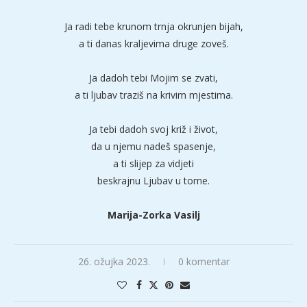
Ja radi tebe krunom trnja okrunjen bijah,
a ti danas kraljevima druge zoveš.
Ja dadoh tebi Mojim se zvati,
a ti ljubav traziš na krivim mjestima.
Ja tebi dadoh svoj križ i život,
da u njemu nadeš spasenje,
a ti slijep za vidjeti
beskrajnu Ljubav u tome.
Marija-Zorka Vasilj
26. ožujka 2023.
0 komentar