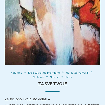
Kolumne
Kroz susret do promjene
Marija-Zorka Vasilj
Naslovna
Novosti
slider
ZA SVE TVOJE
Za sve ono Tvoje što dolazi –
Ljubavi. Boli. Sastanke. Rastanke. Nove susrete. Nove gradove.