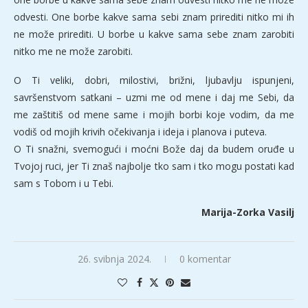
odvesti. One borbe kakve sama sebi znam prirediti nitko mi ih
ne može prirediti. U borbe u kakve sama sebe znam zarobiti
nitko me ne može zarobiti.
O Ti veliki, dobri, milostivi, brižni, ljubavlju ispunjeni,
savršenstvom satkani – uzmi me od mene i daj me Sebi, da
me zaštitiš od mene same i mojih borbi koje vodim, da me
vodiš od mojih krivih očekivanja i ideja i planova i puteva.
O Ti snažni, svemogući i moćni Bože daj da budem oruđe u
Tvojoj ruci, jer Ti znaš najbolje tko sam i tko mogu postati kad
sam s Tobom i u Tebi.
Marija-Zorka Vasilj
26. svibnja 2024.
0 komentar