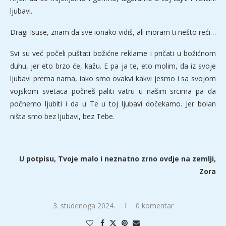
ljubavi.
Dragi Isuse, znam da sve ionako vidiš, ali moram ti nešto reći…
Svi su već počeli puštati božićne reklame i pričati u božićnom
duhu, jer eto brzo će, kažu. E pa ja te, eto molim, da iz svoje
ljubavi prema nama, iako smo ovakvi kakvi jesmo i sa svojom
vojskom svetaca počneš paliti vatru u našim srcima pa da
počnemo ljubiti i da u Te u toj ljubavi dočekamo. Jer bolan
ništa smo bez ljubavi, bez Tebe.
U potpisu, Tvoje malo i neznatno zrno ovdje na zemlji,
Zora
3. studenoga 2024.
0 komentar