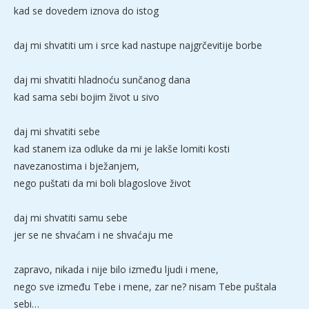
kad se dovedem iznova do istog
daj mi shvatiti um i srce kad nastupe najgrčevitije borbe
daj mi shvatiti hladnoću sunčanog dana
kad sama sebi bojim život u sivo
daj mi shvatiti sebe
kad stanem iza odluke da mi je lakše lomiti kosti
navezanostima i bježanjem,
nego puštati da mi boli blagoslove život
daj mi shvatiti samu sebe
jer se ne shvaćam i ne shvaćaju me
zapravo, nikada i nije bilo između ljudi i mene,
nego sve između Tebe i mene, zar ne? nisam Tebe puštala
sebi…