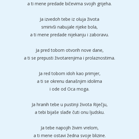
a ti mene predade bičevima svojih grijeha.
Ja izvedoh tebe iz oluja života
smirivši nabujale rijeke bola,
a ti mene predade nijekanju i zaboravu.
Ja pred tobom otvorih nove dane,
a ti se prepusti životarenjima i prolaznostima.
Ja red tobom idoh kao primjer,
a ti se okrenu današnjim idolima
i ode od Oca moga.
Ja hranih tebe u pustinji života Riječju,
a tebi bijaše slađe čuti onu ljudsku.
Ja tebe napojih živim vrelom,
a ti mene ostavi žedna svoje blizine.