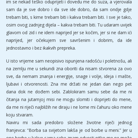
im se nekad teško oduprijeti i dovedu me do suza, a vjerovala
sam da je sve dobro i da sve ide dobro, da sam ondje gdje
trebam biti, s kime trebam biti i kakva trebam biti. I sve je tako,
osim ovog zadnjeg dijela – kakva trebam biti. Tu udaram uvijek
glavom od zid i ne idem naprijed jer se kočim, jer si ne dam ići
naprijed, jer očekujem sve savršenim i dobrim, da ide
jednostavno i bez ikakvih prepreka.
U isto vrijeme sam neopisivo ispunjena radošću i poletnošu, ali
na zemlju me u sekundi zna oboriti da nisam stvorena za ovo
sve, da nemam znanja i energije, snage i volje, ideja i mašte,
ljubavi i otvorenosti. Zna me držati ne jedan dan nego pet
dana dok ne dođem sebi. Zablokiram samu sebe da me ni
čitanja na jutarnjoj misi ne mogu slomiti i doprijeti do mene,
da me ni riječi najbližih ne diraju i ne lome mi čahuru oko mene
koju stvaram.
Naviru mi sada predobro složene životne riječi jednog
franjevca: “Borba sa svijetom lakša je od borbe u meni.” Jer u
one borbe u kakve sama sebe znam odvesti nitko me ne može