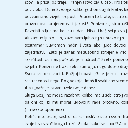
što? Ta priča još traje. Franjevaštvo živi u tebi, kroz t
poziv plod Duha Svetoga koliko god on dug ili kratak
pozvani smo živjeti kreposti. Potičem te brate, sestro da
pravednost, umjerenost i jakost? Poniznost, siromašt
Razmisli o ljudima koji su ti dani. Nisu ti baš svi po volj
Ali sam ih ljubio. Oh, kako sam ljubio njih i preko njih Kr
sestrama? Suvremeni način života lako ljude dovodi
zajedništvu. Zato je danas međusobno strpljenje vrlo 
različitosti od nas početak je mudrosti.“ Sveta ponizno
svijetu. Ponizni ne traže sebe samoga, nego dobro drugi
Sveta krepost vodi k Božjoj ljubavi. „Gdje je mir i ra
rastresenosti nego Bog pokoja. Imaš li svaki dan vreme
Ili su „važnije“ stvari uzele tvoje dane?
Sluga Božji ne može razabrati koliko ima u sebi strpljiv
da oni koji bi mu morali udovoljiti rade protivno, kolik
(Trinaesta opomena)
Potičem te brate, sestro, da razmisliš o sebi i svom fr
tvoje bratstvo? Mogu li reći: Gledaj kako se ljube!? Ak