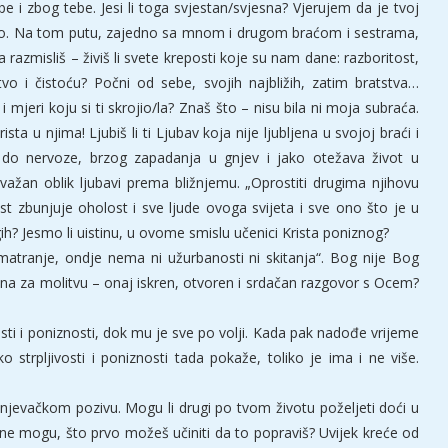
ebe i zbog tebe. Jesi li toga svjestan/svjesna? Vjerujem da je tvoj
 bio. Na tom putu, zajedno sa mnom i drugom braćom i sestrama,
 razmisliš – živiš li svete kreposti koje su nam dane: razboritost,
vo i čistoću? Počni od sebe, svojih najbližih, zatim bratstva…
i i mjeri koju si ti skrojio/la? Znaš što – nisu bila ni moja subraća.
ista u njima! Ljubiš li ti Ljubav koja nije ljubljena u svojoj braći i
 do nervoze, brzog zapadanja u gnjev i jako otežava život u
važan oblik ljubavi prema bližnjemu. „Oprostiti drugima njihovu
st zbunjuje oholost i sve ljude ovoga svijeta i sve ono što je u
h? Jesmo li uistinu, u ovome smislu učenici Krista poniznog?
zmatranje, ondje nema ni užurbanosti ni skitanja“. Bog nije Bog
na za molitvu – onaj iskren, otvoren i srdačan razgovor s Ocem?
osti i poniznosti, dok mu je sve po volji. Kada pak nadođe vrijeme
o strpljivosti i poniznosti tada pokaže, toliko je ima i ne više.
anjevačkom pozivu. Mogu li drugi po tvom životu poželjeti doći u
o ne mogu, što prvo možeš učiniti da to popraviš? Uvijek kreće od