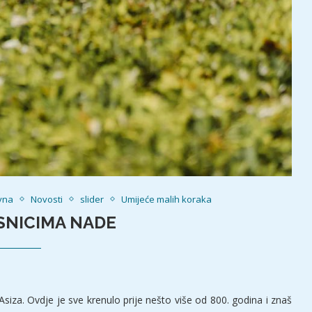
vna
Novosti
slider
Umijeće malih koraka
NICIMA NADE
za. Ovdje je sve krenulo prije nešto više od 800. godina i znaš