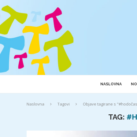
NASLOVNA
NO
Naslovna
Tagovi
Objave tagirane s "#hodočas
TAG:
#H