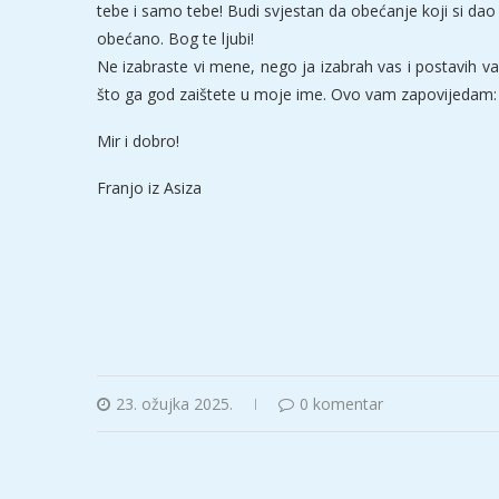
tebe i samo tebe! Budi svjestan da obećanje koji si dao
obećano. Bog te ljubi!
Ne izabraste vi mene, nego ja izabrah vas i postavih v
što ga god zaištete u moje ime. Ovo vam zapovijedam: da
Mir i dobro!
Franjo iz Asiza
23. ožujka 2025.
0 komentar