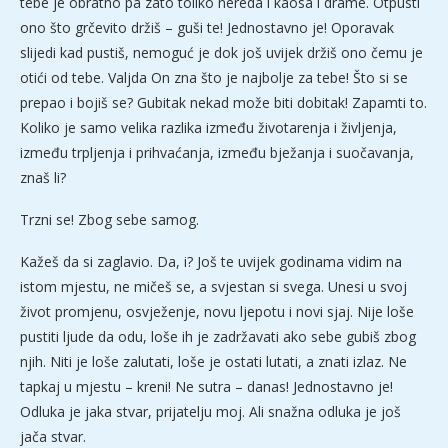
tebe je obratno pa zato toliko nereda i kaosa i drame. Otpusti
ono što grčevito držiš – guši te! Jednostavno je! Oporavak
slijedi kad pustiš, nemoguć je dok još uvijek držiš ono čemu je
otići od tebe. Valjda On zna što je najbolje za tebe! Što si se
prepao i bojiš se? Gubitak nekad može biti dobitak! Zapamti to.
Koliko je samo velika razlika između životarenja i življenja,
između trpljenja i prihvaćanja, između bježanja i suočavanja,
znaš li?
Trzni se! Zbog sebe samog.
Kažeš da si zaglavio. Da, i? Još te uvijek godinama vidim na
istom mjestu, ne mičeš se, a svjestan si svega. Unesi u svoj
život promjenu, osvježenje, novu ljepotu i novi sjaj. Nije loše
pustiti ljude da odu, loše ih je zadržavati ako sebe gubiš zbog
njih. Niti je loše zalutati, loše je ostati lutati, a znati izlaz. Ne
tapkaj u mjestu – kreni! Ne sutra – danas! Jednostavno je!
Odluka je jaka stvar, prijatelju moj. Ali snažna odluka je još
jača stvar.