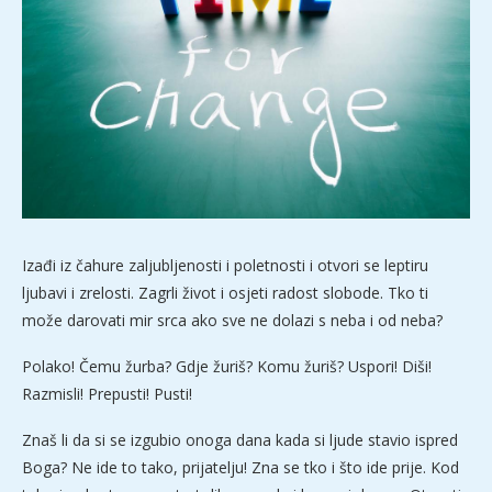
Izađi iz čahure zaljubljenosti i poletnosti i otvori se leptiru
ljubavi i zrelosti. Zagrli život i osjeti radost slobode. Tko ti
može darovati mir srca ako sve ne dolazi s neba i od neba?
Polako! Čemu žurba? Gdje žuriš? Komu žuriš? Uspori! Diši!
Razmisli! Prepusti! Pusti!
Znaš li da si se izgubio onoga dana kada si ljude stavio ispred
Boga? Ne ide to tako, prijatelju! Zna se tko i što ide prije. Kod