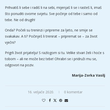
Prihvatiš li sebe i radiš li na sebi, mijenjaš li se i rasteš li, imaš
što ponuditi ovome svijetu. Sve počinje od tebe i samo od
tebe. Ne od drugih!
Onda? Počeli su treninzi i pripreme za ljeto, ne smije se
svakakav. A ti? Počinješ li trenirat – pripremat se – za život
vječni?
Prigrli život prijatelju! S razlogom si tu. Velike stvari želi i hoće s
tobom – ali ne može bez tebe! Ohrabri se i pridruži mu se,
odgovori na poziv.
Marija-Zorka Vasilj
16. veljače 2020.
0 komentar