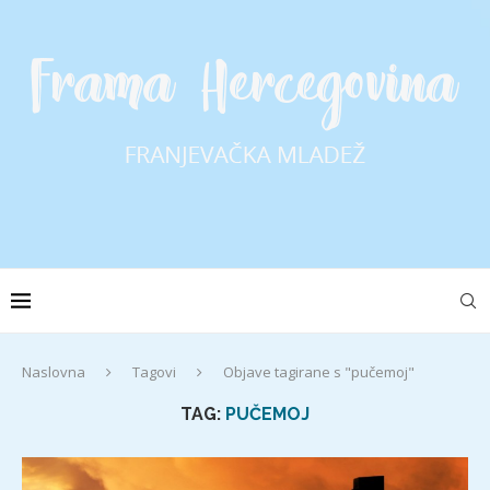
Naslovna
Tagovi
Objave tagirane s "pučemoj"
TAG:
PUČEMOJ