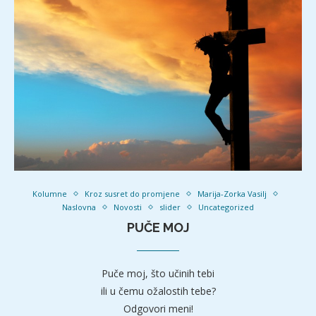
Kolumne
Kroz susret do promjene
Marija-Zorka Vasilj
Naslovna
Novosti
slider
Uncategorized
PUČE MOJ
Puče moj, što učinih tebi
ili u čemu ožalostih tebe?
Odgovori meni!