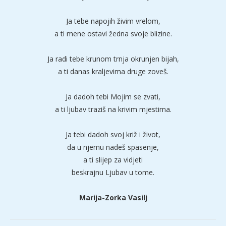
Ja tebe napojih živim vrelom,
a ti mene ostavi žedna svoje blizine.
Ja radi tebe krunom trnja okrunjen bijah,
a ti danas kraljevima druge zoveš.
Ja dadoh tebi Mojim se zvati,
a ti ljubav traziš na krivim mjestima.
Ja tebi dadoh svoj križ i život,
da u njemu nadeš spasenje,
a ti slijep za vidjeti
beskrajnu Ljubav u tome.
Marija-Zorka Vasilj