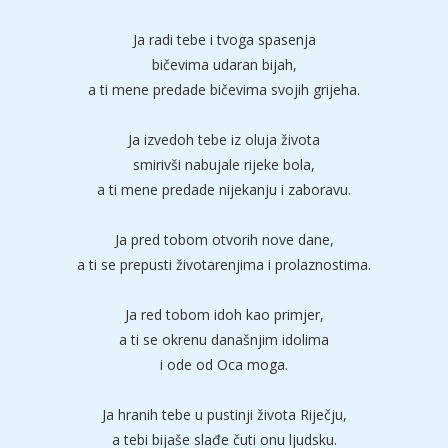
Ja radi tebe i tvoga spasenja
bičevima udaran bijah,
a ti mene predade bičevima svojih grijeha.
Ja izvedoh tebe iz oluja života
smirivši nabujale rijeke bola,
a ti mene predade nijekanju i zaboravu.
Ja pred tobom otvorih nove dane,
a ti se prepusti životarenjima i prolaznostima.
Ja red tobom idoh kao primjer,
a ti se okrenu današnjim idolima
i ode od Oca moga.
Ja hranih tebe u pustinji života Riječju,
a tebi bijaše slađe čuti onu ljudsku.