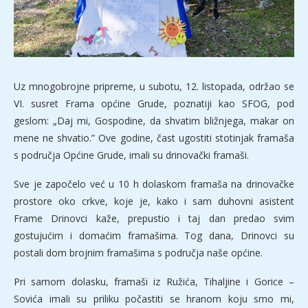
Uz mnogobrojne pripreme, u subotu, 12. listopada, održao se
VI. susret Frama općine Grude, poznatiji kao SFOG, pod
geslom: „Daj mi, Gospodine, da shvatim bližnjega, makar on
mene ne shvatio.” Ove godine, čast ugostiti stotinjak framaša
s područja Općine Grude, imali su drinovački framaši.
Sve je započelo već u 10 h dolaskom framaša na drinovačke
prostore oko crkve, koje je, kako i sam duhovni asistent
Frame Drinovci kaže, prepustio i taj dan predao svim
gostujućim i domaćim framašima. Tog dana, Drinovci su
postali dom brojnim framašima s područja naše općine.
Pri samom dolasku, framaši iz Ružića, Tihaljine i Gorice –
Sovića imali su priliku počastiti se hranom koju smo mi,