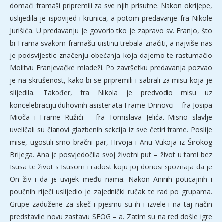
domaći framaši pripremili za sve njih prisutne. Nakon okrijepe,
uslijedila je ispovijed i krunica, a potom predavanje fra Nikole
Jurišića. U predavanju je govorio tko je zapravo sv. Franjo, što
bi Frama svakom framašu uistinu trebala značiti, a najviše nas
je podsvijestio značenju obećanja koja dajemo te rastumačio
Molitvu Franjevačke mladeži. Po završetku predavanja pozvao
je na skrušenost, kako bi se pripremili i sabrali za misu koja je
slijedila. Također, fra Nikola je predvodio misu uz
koncelebraciju duhovnih asistenata Frame Drinovci – fra Josipa
Mioča i Frame Ružići – fra Tomislava Jelića. Misno slavlje
uveličali su članovi glazbenih sekcija iz sve četiri frame. Poslije
mise, ugostili smo bračni par, Hrvoja i Anu Vukoja iz Širokog
Brijega. Ana je posvjedočila svoj životni put – život u tami bez
Isusa te život s Isusom i radost koju joj donosi spoznaja da je
On živ i da je uvijek među nama. Nakon Aninih poticajnih i
poučnih riječi uslijedio je zajednički ručak te rad po grupama.
Grupe zadužene za skeč i pjesmu su ih i izvele i na taj način
predstavile novu zastavu SFOG – a. Zatim su na red došle igre