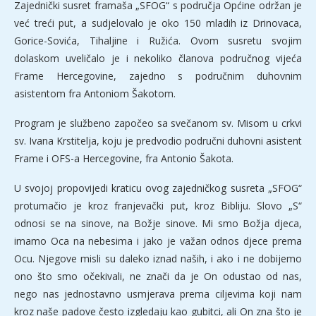
Zajednički susret framaša „SFOG“ s područja Općine održan je
već treći put, a sudjelovalo je oko 150 mladih iz Drinovaca,
Gorice-Sovića, Tihaljine i Ružića. Ovom susretu svojim
dolaskom uveličalo je i nekoliko članova područnog vijeća
Frame Hercegovine, zajedno s područnim duhovnim
asistentom fra Antoniom Šakotom.
Program je službeno započeo sa svečanom sv. Misom u crkvi
sv. Ivana Krstitelja, koju je predvodio područni duhovni asistent
Frame i OFS-a Hercegovine, fra Antonio Šakota.
U svojoj propovijedi kraticu ovog zajedničkog susreta „SFOG“
protumačio je kroz franjevački put, kroz Bibliju. Slovo „S“
odnosi se na sinove, na Božje sinove. Mi smo Božja djeca,
imamo Oca na nebesima i jako je važan odnos djece prema
Ocu. Njegove misli su daleko iznad naših, i ako i ne dobijemo
ono što smo očekivali, ne znači da je On odustao od nas,
nego nas jednostavno usmjerava prema ciljevima koji nam
kroz naše padove često izgledaju kao gubitci, ali On zna što je