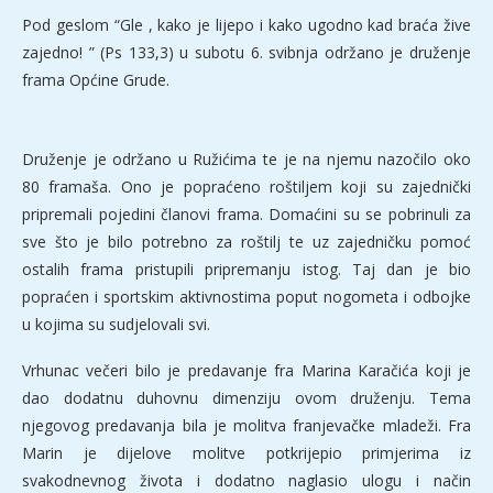
Pod geslom “Gle , kako je lijepo i kako ugodno kad braća žive
zajedno! ” (Ps 133,3) u subotu 6. svibnja održano je druženje
frama Općine Grude.
Druženje je održano u Ružićima te je na njemu nazočilo oko
80 framaša. Ono je popraćeno roštiljem koji su zajednički
pripremali pojedini članovi frama. Domaćini su se pobrinuli za
sve što je bilo potrebno za roštilj te uz zajedničku pomoć
ostalih frama pristupili pripremanju istog. Taj dan je bio
popraćen i sportskim aktivnostima poput nogometa i odbojke
u kojima su sudjelovali svi.
Vrhunac večeri bilo je predavanje fra Marina Karačića koji je
dao dodatnu duhovnu dimenziju ovom druženju. Tema
njegovog predavanja bila je molitva franjevačke mladeži. Fra
Marin je dijelove molitve potkrijepio primjerima iz
svakodnevnog života i dodatno naglasio ulogu i način