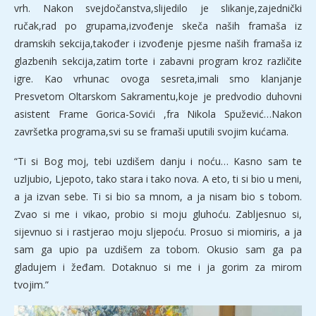
vrh. Nakon svejdočanstva,slijedilo je slikanje,zajednički
ručak,rad po grupama,izvođenje skeča naših framaša iz
dramskih sekcija,također i izvođenje pjesme naših framaša iz
glazbenih sekcija,zatim torte i zabavni program kroz različite
igre. Kao vrhunac ovoga sesreta,imali smo klanjanje
Presvetom Oltarskom Sakramentu,koje je predvodio duhovni
asistent Frame Gorica-Sovići ,fra Nikola Spužević…Nakon
završetka programa,svi su se framaši uputili svojim kućama.
“Ti si Bog moj, tebi uzdišem danju i noću… Kasno sam te
uzljubio, Ljepoto, tako stara i tako nova. A eto, ti si bio u meni,
a ja izvan sebe. Ti si bio sa mnom, a ja nisam bio s tobom.
Zvao si me i vikao, probio si moju gluhoću. Zabljesnuo si,
sijevnuo si i rastjerao moju sljepoću. Prosuo si miomiris, a ja
sam ga upio pa uzdišem za tobom. Okusio sam ga pa
gladujem i žeđam. Dotaknuo si me i ja gorim za mirom
tvojim.”