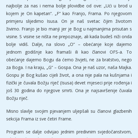
najbolje za nas i nema bolje plovidbe od ove: „Ući u brod u
kojem je On kapetan“. „F“ kao Franjo, Frama. Po njegovom
primjeru slijedimo Isusa. On je naš svetac čijim životom
živimo. Franjo je bio manji jer je Bog u najmanjima prisutan s
visine. S visine se ništa ne prepoznaje, ali kada budeš niži onda
bolje vidiš. Dalje, na slovo „O“ – obećanje koje dajemo
jednom godišnje kao framaši ili kao članovi OFS-a. To
obećanje dajemo Bogu da ćemo živjeti, ne za bratstvo, nego
za Boga. I na kraju, „G“ – Gospa. Ona je naš uzor, naša Majka.
Gospu je Bog kušao cijeli život, a ona nije pala na kušnjama i
fizički je čuvala Božju riječ (Isusa) devet mjeseci prije rođenja i
još 30 godina do njegove smrti. Ona je najsavršenije čuvala
Božju riječ.
Misno slavlje svojim pjevanjem uljepšali su članovi glazbenih
sekcija Frama iz sve četiri Frame.
Program se dalje odvijao jednim predivnim svjedočanstvom,