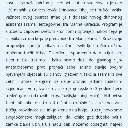
susret framaša održan je već peti put, a sudjelovalo je oko
130 mladih iz Gorice-Sovića,Drinovaca,Tihaljine i Ružića. Veliku
važnost ovog susreta imao je i dolazak novog duhovnog
asistenta Frame Hercegovine- fra Marina Karačića. Program je
službeno započeo svetom krunicom i ispovijedi,nakon čega je
slijedila sv.misa koju je predvodio fra Marin Karačić. Kroz svoju
propovijed nam je prikazao važnost svih ljudi,u čijim očima
možemo tražiti Krista. Također je spomenuo da mi cijeli svoj
život nešto tražimo. I kako bismo došli do glavnog cilja-
Krista,trebamo prvo pronaći sebe! Misno slavlje svojim
pjevanjem uljepšali su članovi glazbenih sekcija Frama iz sve
četiri Framee. Program se dalje odvijao jednim čudesnim
svjedočanstvom,dvojice ovisnika ,koji se,skoro 3 godine liječe
u Međugorju od raznih droga (hašiš,kokain,heroin)… Njihovi su
životi bili,kako oni to kažu “katastrofalnim” ali uz molitvu i
Božiju providnost sve im je krenulo na bolje. Kroz njihovo smo
svejdočanstvo mogli zaključiti ,da, koliko god duboko pali u
zamke zla,da uz vjeru i nadu ipak možemo dosegnuti najveć