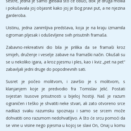
sestre, jedna je samo gledala što će obući, dok je druga molila
i pokušavala joj objasnit kako joj je Bog pravi put, a ne njezina
garderoba.
Uistinu, jedna zanimljiva predstava, koja je na kraju izmamila
ogroman pljesak i oduševljene svih prisutnih framaša.
Zabavno-rekreativni dio bila je prilika da se framaši kroz
smijeh, druženje i veselje zabave na framaški način. Okušali su
se u nekoliko igara, a kroz pjesmu i ples, kao i kviz „pet na pet“
zabavljali jedni druge do popodnevnih sati.
Susret je počeo molitvom, i završio je s molitvom, s
klanjanjem koje je predvodio fra Tomislav Jelić. Postati
svjestan Isusove prisutnosti u bijeloj hostiji. Naš je razum
ograničen i teško je shvatiti neke stvari, ali zato otvoreno srce
nadilazi svaku razumsku spoznaju i samo se srcem može
dohvatiti ono razumom nedohvatljivo. A što će srcu pomoći da
se vine u visine nego pjesma u kojoj se slavi On, Onaj u komu