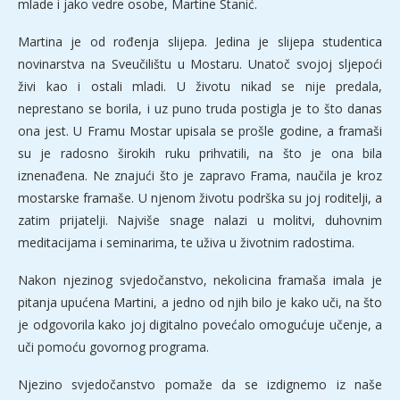
mlade i jako vedre osobe, Martine Stanić.
Martina je od rođenja slijepa. Jedina je slijepa studentica
novinarstva na Sveučilištu u Mostaru. Unatoč svojoj sljepoći
živi kao i ostali mladi. U životu nikad se nije predala,
neprestano se borila, i uz puno truda postigla je to što danas
ona jest. U Framu Mostar upisala se prošle godine, a framaši
su je radosno širokih ruku prihvatili, na što je ona bila
iznenađena. Ne znajući što je zapravo Frama, naučila je kroz
mostarske framaše. U njenom životu podrška su joj roditelji, a
zatim prijatelji. Najviše snage nalazi u molitvi, duhovnim
meditacijama i seminarima, te uživa u životnim radostima.
Nakon njezinog svjedočanstvo, nekolicina framaša imala je
pitanja upućena Martini, a jedno od njih bilo je kako uči, na što
je odgovorila kako joj digitalno povećalo omogućuje učenje, a
uči pomoću govornog programa.
Njezino svjedočanstvo pomaže da se izdignemo iz naše