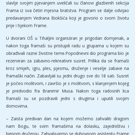
slavlje svojim pjevanjem uveličali su članovi glazbenih sekcija
Frama iz sva četiri mjesna bratstva. Program se dalje odvijao
predavanjem Vedrana Biokšića koji je govorio o svom životu
prije i tijekom Frame.
U dvorani OŠ u Tihaljini organiziran je prigodan domjenak, a
nakon toga framaši su pristupili radu u grupama u kojem su
obrađivali razne životne teme.Popodnevni dio programa bio je
rezerviran za zabavno-rekreativni susret. Prilika da se framaši
kroz smijeh, igru, ples, pjesmu, druženje i veselje zabave na
framaški način. Zabavljali su jedni drugo sve do 18 sati. Susret
je počeo molitvom, i završio je s molitvom, s klanjenjem kojeg
je predvodio fra Branimir Musa. Nakon toga radosnih lica
framaši su se pozdravili jedni s drugima i uputili svojim
domovima.
– Zaista predivan dan na kojem možemo zahvaliti dragom
nam Bogu, te svim framašima na dolasku, zajedništvu i
lijepom druženju. Zahvaljujemo se duhovnom asistentu Frame