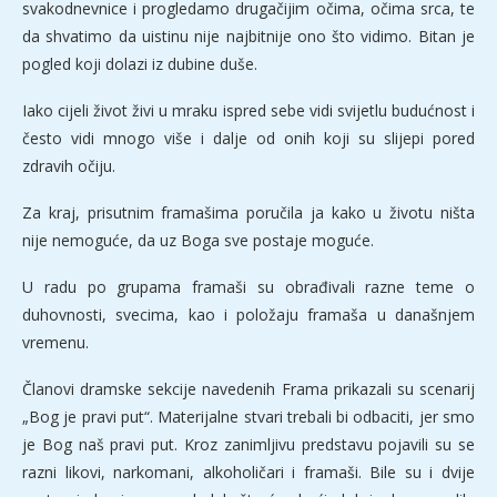
svakodnevnice i progledamo drugačijim očima, očima srca, te
da shvatimo da uistinu nije najbitnije ono što vidimo. Bitan je
pogled koji dolazi iz dubine duše.
Iako cijeli život živi u mraku ispred sebe vidi svijetlu budućnost i
često vidi mnogo više i dalje od onih koji su slijepi pored
zdravih očiju.
Za kraj, prisutnim framašima poručila ja kako u životu ništa
nije nemoguće, da uz Boga sve postaje moguće.
U radu po grupama framaši su obrađivali razne teme o
duhovnosti, svecima, kao i položaju framaša u današnjem
vremenu.
Članovi dramske sekcije navedenih Frama prikazali su scenarij
„Bog je pravi put“. Materijalne stvari trebali bi odbaciti, jer smo
je Bog naš pravi put. Kroz zanimljivu predstavu pojavili su se
razni likovi, narkomani, alkoholičari i framaši. Bile su i dvije