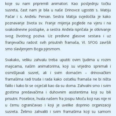
koje su nam pripremili animatori. Kao posljednju točku
susreta, čast nam je bila u naše Drinovce ugostiti s. Matiju
Pačar i s. Anđelu Pervan. Sestra Matija svjedočila je kako
poznavanje života sv. Franje mijenja poglede na vjeru i na
svakodnevne postupke, a sestra Anđela ispričala je otkrivanje
svog životnog poziva. Uz predivne glasove sestara i uz
franjevačku radost svih prisutnih framaša, VI. SFOG završili
smo slavljenjem Boga pjesmom.
Svakako, veliku zahvalu treba uputiti ovim ljudima u rozim
majicama, našim animatorima, koji su vrijedno spremali i
osmišljavali susret, ali i svim domaćim – drinovačkim
framašima radi truda i rada kako ostatku framaša ne bi ništa
falilo i kako bi se osjećali kao da su doma. Zahvalni smo i svim
gostima predavačima i duhovnim asistentima koji su bili
prisutni. Posebice, hvala našem fra Josipu Mioču koji nas nije ni
u čemu ograničavao i koji je uvelike doprinio organizaciji
susreta. Želimo zahvaliti i svim framašima koji su samom