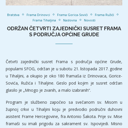
Bratstva
Frama Drinovci
Frama Gorica-Sovići
Frama Ružići
Frama Tihaljina
Naslovna
Novosti
ODRŽAN ČETVRTI ZAJEDNIČKI SUSRET FRAMA
S PODRUČJA OPĆINE GRUDE
Četvrti zajednički susret Frama s područja općine Grude,
popularni SFOG, održan je u subotu 21. listopada 2017. godine
u Tihaljini, a okupio je oko 180 framaša iz Drinovaca, Gorice-
Sovića, Ružića i Tihaljine. Geslo pod kojim je susret održan
glasilo je „Mnogo je zvanih, a malo izabranih“.
Program je službeno započeo sa svečanom sv. Misom u
župnoj crkvi u Tihaljini koju je predvodio područni duhovni
asistent Frame Hercegovine, fra Antonio Šakota. Prije sv. Mise
framaši su imali prigodu za sakrament sv. Ispovijedi. Misno