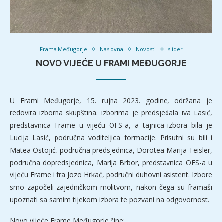
Frama Međugorje
Naslovna
Novosti
slider
NOVO VIJEĆE U FRAMI MEĐUGORJE
U Frami Međugorje, 15. rujna 2023. godine, održana je
redovita izborna skupština. Izborima je predsjedala Iva Lasić,
predstavnica Frame u vijeću OFS-a, a tajnica izbora bila je
Lucija Lasić, područna voditeljica formacije. Prisutni su bili i
Matea Ostojić, područna predsjednica, Dorotea Marija Teisler,
područna dopredsjednica, Marija Brbor, predstavnica OFS-a u
vijeću Frame i fra Jozo Hrkać, područni duhovni asistent. Izbore
smo započeli zajedničkom molitvom, nakon čega su framaši
upoznati sa samim tijekom izbora te pozvani na odgovornost.
Novo vijeće Frame Međugorje čine: