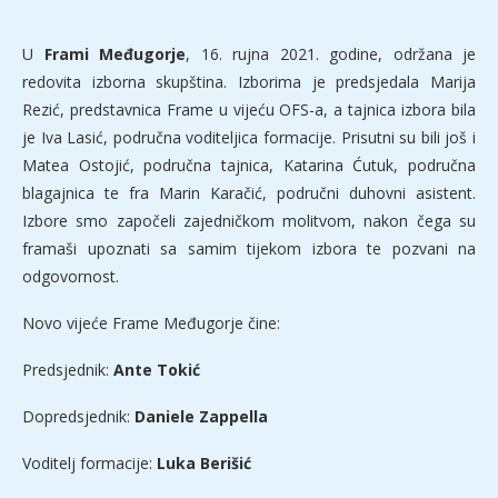
U
Frami Međugorje
, 16. rujna 2021. godine, održana je
redovita izborna skupština. Izborima je predsjedala Marija
Rezić, predstavnica Frame u vijeću OFS-a, a tajnica izbora bila
je Iva Lasić, područna voditeljica formacije. Prisutni su bili još i
Matea Ostojić, područna tajnica, Katarina Ćutuk, područna
blagajnica te fra Marin Karačić, područni duhovni asistent.
Izbore smo započeli zajedničkom molitvom, nakon čega su
framaši upoznati sa samim tijekom izbora te pozvani na
odgovornost.
Novo vijeće Frame Međugorje čine:
Predsjednik:
Ante Tokić
Dopredsjednik:
Daniele Zappella
Voditelj formacije:
Luka Berišić