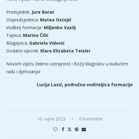
Predsjednik:
Jure Barać
Dopredsjednica:
Matea Ostojić
Voditelj formacije:
Miljenko Vasilj
Tajnica:
Marina Čilić
Blagajnica:
Gabriela Vidović
Dodatni vijećnik:
Klara Elizabeta Teisler
Novom vijeću želimo ustrajnost i Božji blagoslov u budućem
radu i djelovanju!
Lucija Lasić, područna voditeljica formacije
16. rujna 2023.
0 komentar