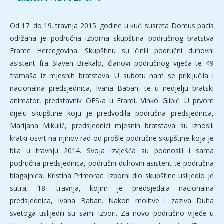
Od 17. do 19. travnja 2015. godine u kući susreta Domus pacis
održana je područna izborna skupština područnog bratstva
Frame Hercegovina. Skupštinu su činili područni duhovni
asistent fra Slaven Brekalo, članovi područnog vijeća te 49
framaša iz mjesnih bratstava. U subotu nam se priključila i
nacionalna predsjednica, Ivana Baban, te u nedjelju bratski
animator, predstavnik OFS-a u Frami, Vinko Glibić. U prvom
dijelu skupštine koju je predvodila područna predsjednica,
Marijana Mikulić, predsjednici mjesnih bratstava su iznosili
kratki osvrt na njihov rad od prošle područne skupštine koja je
bila u travnju 2014. Svoja izvješća su podnosili i sama
područna predsjednica, područni duhovni asistent te područna
blagajnica, Kristina Primorac. Izborni dio skupštine uslijedio je
sutra, 18. travnja, kojim je predsjedala nacionalna
predsjednica, Ivana Baban. Nakon molitve i zaziva Duha
svetoga uslijedili su sami izbori. Za novo područno vijeće u