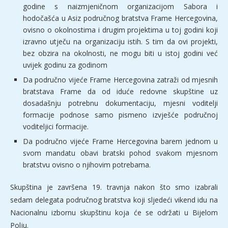
godine s naizmjeničnom organizacijom Sabora i
hodočašća u Asiz područnog bratstva Frame Hercegovina,
ovisno o okolnostima i drugim projektima u toj godini koji
izravno utječu na organizaciju istih. S tim da ovi projekti,
bez obzira na okolnosti, ne mogu biti u istoj godini već
uvijek godinu za godinom
Da područno vijeće Frame Hercegovina zatraži od mjesnih
bratstava Frame da od iduće redovne skupštine uz
dosadašnju potrebnu dokumentaciju, mjesni voditelji
formacije podnose samo pismeno izvješće područnoj
voditeljici formacije.
Da područno vijeće Frame Hercegovina barem jednom u
svom mandatu obavi bratski pohod svakom mjesnom
bratstvu ovisno o njihovim potrebama.
Skupština je završena 19. travnja nakon što smo izabrali
sedam delegata područnog bratstva koji sljedeći vikend idu na
Nacionalnu izbornu skupštinu koja će se održati u Bijelom
Polju.