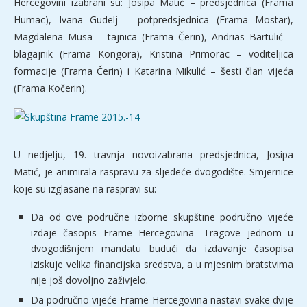
Hercegovini izabrani su: Josipa Matić – predsjednica (Frama
Humac), Ivana Gudelj – potpredsjednica (Frama Mostar),
Magdalena Musa – tajnica (Frama Čerin), Andrias Bartulić –
blagajnik (Frama Kongora), Kristina Primorac – voditeljica
formacije (Frama Čerin) i Katarina Mikulić – šesti član vijeća
(Frama Kočerin).
U nedjelju, 19. travnja novoizabrana predsjednica, Josipa
Matić, je animirala raspravu za sljedeće dvogodište. Smjernice
koje su izglasane na raspravi su:
Da od ove područne izborne skupštine područno vijeće
izdaje časopis Frame Hercegovina -Tragove jednom u
dvogodišnjem mandatu budući da izdavanje časopisa
iziskuje velika financijska sredstva, a u mjesnim bratstvima
nije još dovoljno zaživjelo.
Da područno vijeće Frame Hercegovina nastavi svake dvije