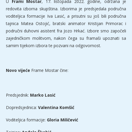
U
Frami Mostar
, 17. listopada 2022. godine, održana je
redovita izborna skupština. Izborima je predsjedala područna
voditeljica formacije Iva Lasić, a prisutni su još bili područna
tajnica Matea Ostojić, bratski animator Kristijan Primorac i
područni duhovni asistent fra Jozo Hrkać. Izbore smo započeli
zajedničkom molitvom, nakon čega su framaši upoznati sa
samim tijekom izbora te pozvani na odgovornost.
Novo vijeće
Frame Mostar čine:
Predsjednik:
Marko Lasić
Dopredsjednica:
Valentina Komšić
Voditeljica formacije:
Gloria Miličević