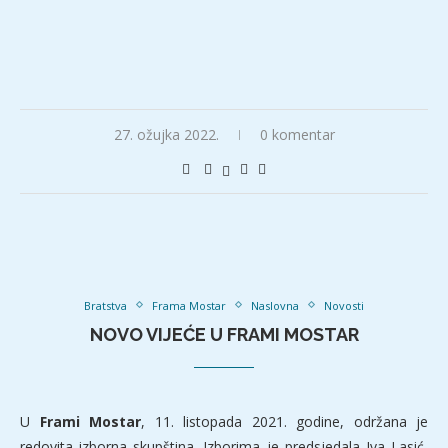
27. ožujka 2022.
0 komentar
Bratstva
Frama Mostar
Naslovna
Novosti
NOVO VIJEĆE U FRAMI MOSTAR
U
Frami Mostar
, 11. listopada 2021. godine, održana je
redovita izborna skupština. Izborima je predsjedala Iva Lasić,