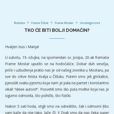
Bratstva
Frama Čitluk
Frama Mostar
Uncategorized
TKO ĆE BITI BOLJI DOMAĆIN?
Hvaljen Isus i Marija!
U subotu, 19. ožujka, na spomendan sv. Josipa, 20-ak framaša
Frame Mostar uputilo se na hodočašće. Dobar duh veselja,
priče i uzbuđenja pratio nas je od našeg zvonika u Mostaru, pa
sve do crkve Krista Kralja u Čitluku. Putem smo jeli grickalice,
pjevušili svaku pjesmu koja nam je pala na pamet i konstantno
vikali “ideee autoo!!”. Posvetili smo dio puta molitvi koja nas je
sigurno odmorila, što psihički, što fizički.
Nakon 5 sati hoda, stigli smo na odredište, čak i odmorni (tko
vam kaže da nije tako, laže 😉 )! Znali smo da nas čeka super