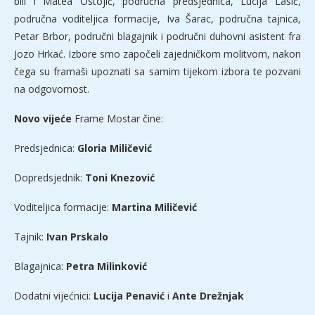
bili i Matea Ostojić, područna predsjednica, Lucija Lasić,
područna voditeljica formacije, Iva Šarac, područna tajnica,
Petar Brbor, područni blagajnik i područni duhovni asistent fra
Jozo Hrkać. Izbore smo započeli zajedničkom molitvom, nakon
čega su framaši upoznati sa samim tijekom izbora te pozvani
na odgovornost.
Novo vijeće
Frame Mostar čine:
Predsjednica:
Gloria Miličević
Dopredsjednik:
Toni Knezović
Voditeljica formacije:
Martina Miličević
Tajnik:
Ivan Prskalo
Blagajnica:
Petra Milinković
Dodatni vijećnici:
Lucija Penavić
i
Ante Drežnjak