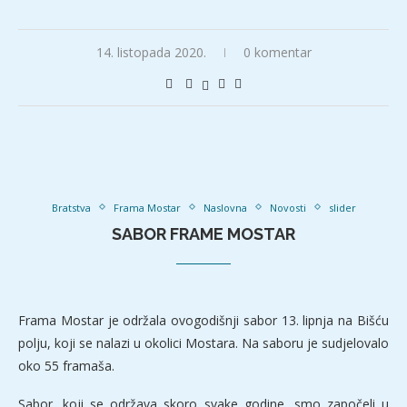
14. listopada 2020.
0 komentar
Bratstva
Frama Mostar
Naslovna
Novosti
slider
SABOR FRAME MOSTAR
Frama Mostar je održala ovogodišnji sabor 13. lipnja na Bišću
polju, koji se nalazi u okolici Mostara. Na saboru je sudjelovalo
oko 55 framaša.
Sabor, koji se održava skoro svake godine, smo započeli u