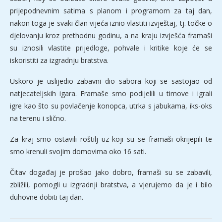
prijepodnevnim satima s planom i programom za taj dan,
nakon toga je svaki član vijeća iznio vlastiti izvještaj, tj. točke o
djelovanju kroz prethodnu godinu, a na kraju izvješća framaši
su iznosili vlastite prijedloge, pohvale i kritike koje će se
iskoristiti za izgradnju bratstva.
Uskoro je uslijedio zabavni dio sabora koji se sastojao od
natjecateljskih igara. Framaše smo podijelili u timove i igrali
igre kao što su povlačenje konopca, utrka s jabukama, iks-oks
na terenu i slično.
Za kraj smo ostavili roštilj uz koji su se framaši okrijepili te
smo krenuli svojim domovima oko 16 sati.
Čitav događaj je prošao jako dobro, framaši su se zabavili,
zbližili, pomogli u izgradnji bratstva, a vjerujemo da je i bilo
duhovne dobiti taj dan.