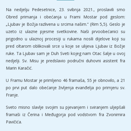
Na nedjelju Pedesetnice, 23. svibnja 2021., proslavili smo
Obred primanja i obećanja u Frami Mostar pod geslom:
„Ljubav je Božja razlivena u srcima našim.“ (Rim 5,5). Geslo je
uzeto iz ulazne pjesme svetkovine. Naši prvoobećanici su
prigodno u ulaznoj procesiji u rukama nosili dijelove koji su
pred oltarom oblikovali srce u koje se ulijeva Ljubav iz Božje
ruke. Ta Ljubav sam je Duh Sveti kojeg nam Otac šalje u ovoj
nedjelji. Sv. Misu je predslavio područni duhovni asistent fra
Marin Karačić.
U Framu Mostar je primljeno 46 framaša, 55 je obnovilo, a 21
po prvi put dalo obećanje življenja evanđelja po primjeru sv.
Franje.
Sveto misno slavlje svojim su pjevanjem i sviranjem uljepšali
framaši iz Čerina i Međugorja pod vodstvom fra Zvonimira
Pavičića.