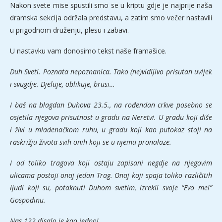
Nakon svete mise spustili smo se u kriptu gdje je najprije naša
dramska sekcija održala predstavu, a zatim smo večer nastavili
u prigodnom druženju, plesu i zabavi.
U nastavku vam donosimo tekst naše framašice.
Duh Sveti. Poznata nepoznanica. Tako (ne)vidljivo prisutan uvijek
i svugdje. Djeluje, oblikuje, brusi…
I baš na blagdan Duhova 23.5., na rođendan crkve posebno se
osjetila njegova prisutnost u gradu na Neretvi. U gradu koji diše
i živi u mladenačkom ruhu, u gradu koji kao putokaz stoji na
raskrižju života svih onih koji se u njemu pronalaze.
I od toliko tragova koji ostaju zapisani negdje na njegovim
ulicama postoji onaj jedan Trag. Onaj koji spaja toliko različitih
ljudi koji su, potaknuti Duhom svetim, izrekli svoje “Evo me!”
Gospodinu.
Nas 122 disalo je kao jedno!