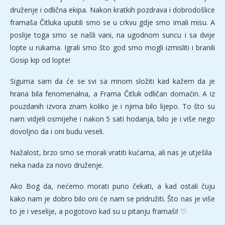
druženje i odlična ekipa. Nakon kratkih pozdrava i dobrodošlice
framaša Čitluka uputili smo se u crkvu gdje smo imali misu. A
poslije toga smo se našli vani, na ugodnom suncu i sa dvije
lopte u rukama. Igrali smo što god smo mogli izmisliti i branili
Gosip kip od lopte!
Sigurna sam da će se svi sa mnom složiti kad kažem da je
hrana bila fenomenalna, a Frama Čitluk odličan domaćin. A iz
pouzdanih izvora znam koliko je i njima bilo lijepo. To što su
nam vidjeli osmijehe i nakon 5 sati hodanja, bilo je i više nego
dovoljno da i oni budu veseli.
Nažalost, brzo smo se morali vratiti kućama, ali nas je utješila
neka nada za novo druženje.
Ako Bog da, nećemo morati puno čekati, a kad ostali čuju
kako nam je dobro bilo oni će nam se pridružiti. Što nas je više
to je i veselije, a pogotovo kad su u pitanju framaši! ♡