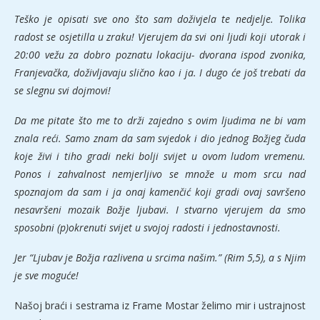
Teško je opisati sve ono što sam doživjela te nedjelje. Tolika
radost se osjetilla u zraku! Vjerujem da svi oni ljudi koji utorak i
20:00 vežu za dobro poznatu lokaciju- dvorana ispod zvonika,
Franjevačka, doživljavaju slično kao i ja. I dugo će još trebati da
se slegnu svi dojmovi!
Da me pitate što me to drži zajedno s ovim ljudima ne bi vam
znala reći. Samo znam da sam svjedok i dio jednog Božjeg čuda
koje živi i tiho gradi neki bolji svijet u ovom ludom vremenu.
Ponos i zahvalnost nemjerljivo se množe u mom srcu nad
spoznajom da sam i ja onaj kamenčić koji gradi ovaj savršeno
nesavršeni mozaik Božje ljubavi. I stvarno vjerujem da smo
sposobni (p)okrenuti svijet u svojoj radosti i jednostavnosti.
Jer “Ljubav je Božja razlivena u srcima našim.”
(Rim 5,5), a s Njim
je sve moguće!
Našoj braći i sestrama iz Frame Mostar želimo mir i ustrajnost