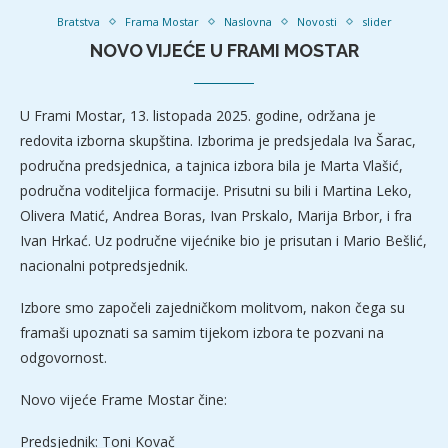
Bratstva
Frama Mostar
Naslovna
Novosti
slider
NOVO VIJEĆE U FRAMI MOSTAR
U Frami Mostar, 13. listopada 2025. godine, održana je
redovita izborna skupština. Izborima je predsjedala Iva Šarac,
područna predsjednica, a tajnica izbora bila je Marta Vlašić,
područna voditeljica formacije. Prisutni su bili i Martina Leko,
Olivera Matić, Andrea Boras, Ivan Prskalo, Marija Brbor, i fra
Ivan Hrkać. Uz područne vijećnike bio je prisutan i Mario Bešlić,
nacionalni potpredsjednik.
Izbore smo započeli zajedničkom molitvom, nakon čega su
framaši upoznati sa samim tijekom izbora te pozvani na
odgovornost.
Novo vijeće Frame Mostar čine:
Predsjednik: Toni Kovač