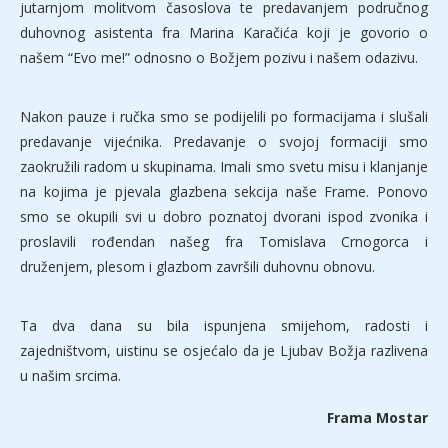
jutarnjom molitvom časoslova te predavanjem područnog
duhovnog asistenta fra Marina Karačića koji je govorio o
našem “Evo me!” odnosno o Božjem pozivu i našem odazivu.
Nakon pauze i ručka smo se podijelili po formacijama i slušali
predavanje vijećnika. Predavanje o svojoj formaciji smo
zaokružili radom u skupinama. Imali smo svetu misu i klanjanje
na kojima je pjevala glazbena sekcija naše Frame. Ponovo
smo se okupili svi u dobro poznatoj dvorani ispod zvonika i
proslavili rođendan našeg fra Tomislava Crnogorca i
druženjem, plesom i glazbom završili duhovnu obnovu.
Ta dva dana su bila ispunjena smijehom, radosti i
zajedništvom, uistinu se osjećalo da je Ljubav Božja razlivena
u našim srcima.
Frama Mostar