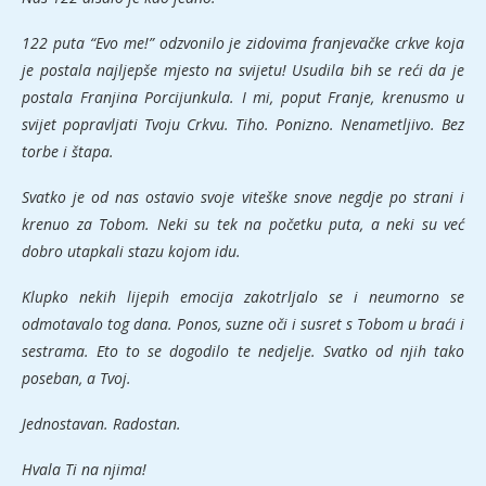
122 puta “Evo me!” odzvonilo je zidovima franjevačke crkve koja
je postala najljepše mjesto na svijetu! Usudila bih se reći da je
postala Franjina Porcijunkula. I mi, poput Franje, krenusmo u
svijet popravljati Tvoju Crkvu. Tiho. Ponizno. Nenametljivo. Bez
torbe i štapa.
Svatko je od nas ostavio svoje viteške snove negdje po strani i
krenuo za Tobom. Neki su tek na početku puta, a neki su već
dobro utapkali stazu kojom idu.
Klupko nekih lijepih emocija zakotrljalo se i neumorno se
odmotavalo tog dana. Ponos, suzne oči i susret s Tobom u braći i
sestrama. Eto to se dogodilo te nedjelje. Svatko od njih tako
poseban, a Tvoj.
Jednostavan. Radostan.
Hvala Ti na njima!