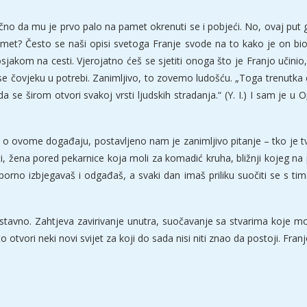
o da mu je prvo palo na pamet okrenuti se i pobjeći. No, ovaj put ga
? Često se naši opisi svetoga Franje svode na to kako je on bio s
kom na cesti. Vjerojatno ćeš se sjetiti onoga što je Franjo učinio, 
riti se čovjeku u potrebi. Zanimljivo, to zovemo ludošću. „Toga trenu
se širom otvori svakoj vrsti ljudskih stradanja.“ (Y. I.) I sam je u 
 ovome događaju, postavljeno nam je zanimljivo pitanje – tko je tvo
i, žena pored pekarnice koja moli za komadić kruha, bližnji kojeg na p
porno izbjegavaš i odgađaš, a svaki dan imaš priliku suočiti se s tim
stavno. Zahtjeva zavirivanje unutra, suočavanje sa stvarima koje mož
otvori neki novi svijet za koji do sada nisi niti znao da postoji. Franjo 