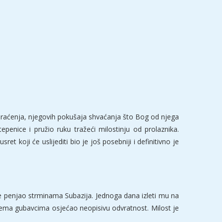
obraćenja, njegovih pokušaja shvaćanja što Bog od njega
penice i pružio ruku tražeći milostinju od prolaznika.
ret koji će uslijediti bio je još posebniji i definitivno je
 se penjao strminama Subazija. Jednoga dana izleti mu na
prema gubavcima osjećao neopisivu odvratnost. Milost je