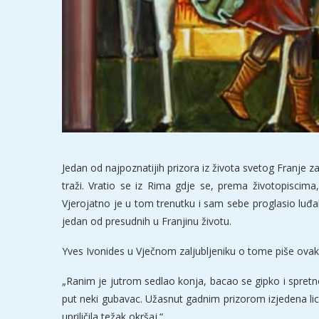
Jedan od najpoznatijih prizora iz života svetog Franje
traži. Vratio se iz Rima gdje se, prema životopiscima
Vjerojatno je u tom trenutku i sam sebe proglasio luđakom, 
jedan od presudnih u Franjinu životu.
Yves Ivonides u Vječnom zaljubljeniku o tome piše ovak
„Ranim je jutrom sedlao konja, bacao se gipko i spretno
put neki gubavac. Užasnut gadnim prizorom izjedena lic
upriličila težak okršaj.“