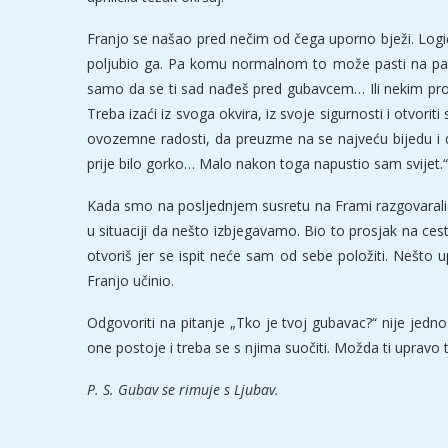
Franjo se našao pred nečim od čega uporno bježi. Logičn
poljubio ga. Pa komu normalnom to može pasti na pamet
samo da se ti sad nađeš pred gubavcem… Ili nekim prosja
Treba izaći iz svoga okvira, iz svoje sigurnosti i otvo
ovozemne radosti, da preuzme na se najveću bijedu i da 
prije bilo gorko… Malo nakon toga napustio sam svijet.“
Kada smo na posljednjem susretu na Frami razgovarali o
u situaciji da nešto izbjegavamo. Bio to prosjak na cest
otvoriš jer se ispit neće sam od sebe položiti. Nešto u
Franjo učinio.
Odgovoriti na pitanje „Tko je tvoj gubavac?“ nije jedno
one postoje i treba se s njima suočiti. Možda ti upravo to 
P. S. Gubav se rimuje s Ljubav.