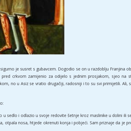
 zasigurno je susret s gubavcem. Dogodio se on u razdoblju Franjina 
, pred crkvom zamijenio za odijelo s jednim prosjakom, sjeo na ste
no u Asiz se vratio drugačiji, radosniji i to su svi primijetili. Ali, sus
o:
 u sedlo i odlazio u svoje redovite šetnje kroz maslinike u dolini ili
a, otpala nosa, htjede okrenuti konja i pobjeći. Sam priznaje da je 