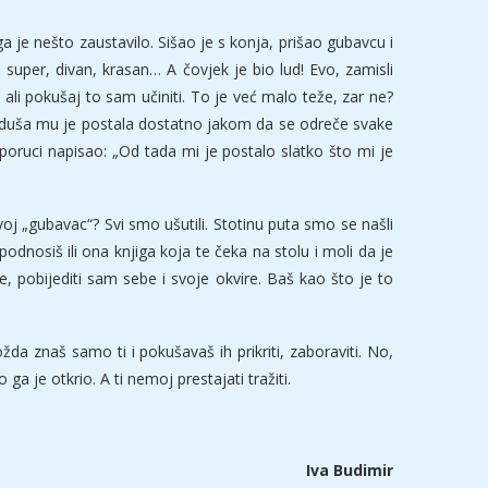
 je nešto zaustavilo. Sišao je s konja, prišao gubavcu i
uper, divan, krasan… A čovjek je bio lud! Evo, zamisli
ali pokušaj to sam učiniti. To je već malo teže, zar ne?
tka duša mu je postala dostatno jakom da se odreče svake
Oporuci napisao: „Od tada mi je postalo slatko što mi je
j „gubavac“? Svi smo ušutili. Stotinu puta smo se našli
odnosiš ili ona knjiga koja te čeka na stolu i moli da je
e, pobijediti sam sebe i svoje okvire. Baš kao što je to
da znaš samo ti i pokušavaš ih prikriti, zaboraviti. No,
ga je otkrio. A ti nemoj prestajati tražiti.
Iva Budimir