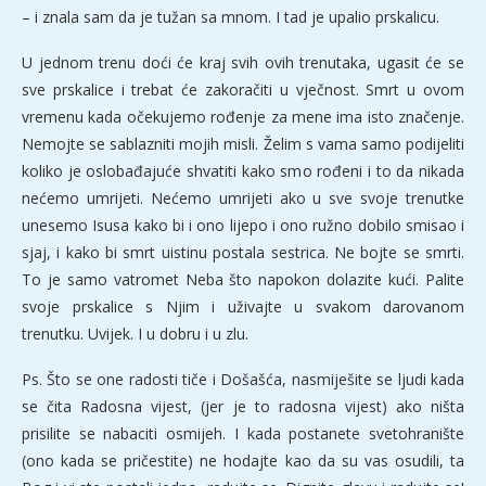
– i znala sam da je tužan sa mnom. I tad je upalio prskalicu.
U jednom trenu doći će kraj svih ovih trenutaka, ugasit će se
sve prskalice i trebat će zakoračiti u vječnost. Smrt u ovom
vremenu kada očekujemo rođenje za mene ima isto značenje.
Nemojte se sablazniti mojih misli. Želim s vama samo podijeliti
koliko je oslobađajuće shvatiti kako smo rođeni i to da nikada
nećemo umrijeti. Nećemo umrijeti ako u sve svoje trenutke
unesemo Isusa kako bi i ono lijepo i ono ružno dobilo smisao i
sjaj, i kako bi smrt uistinu postala sestrica. Ne bojte se smrti.
To je samo vatromet Neba što napokon dolazite kući. Palite
svoje prskalice s Njim i uživajte u svakom darovanom
trenutku. Uvijek. I u dobru i u zlu.
Ps. Što se one radosti tiče i Došašća, nasmiješite se ljudi kada
se čita Radosna vijest, (jer je to radosna vijest) ako ništa
prisilite se nabaciti osmijeh. I kada postanete svetohranište
(ono kada se pričestite) ne hodajte kao da su vas osudili, ta