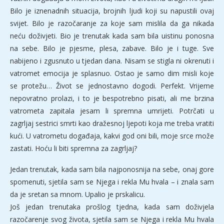
Bilo je iznenadnih situacija, brojnih ljudi koji su napustili ovaj
svijet. Bilo je razočaranje za koje sam mislila da ga nikada
neću doživjeti. Bio je trenutak kada sam bila uistinu ponosna
na sebe. Bilo je pjesme, plesa, zabave. Bilo je i tuge. Sve
nabijeno i zgusnuto u tjedan dana. Nisam se stigla ni okrenuti i
vatromet emocija je splasnuo. Ostao je samo dim misli koje
se protežu… Život se jednostavno dogodi. Perfekt. Vrijeme
nepovratno prolazi, i to je bespotrebno pisati, ali me brzina
vatrometa zapitala jesam li spremna umrijeti. Potrčati u
zagrljaj sestrici smrti kao dražesnoj ljepoti koja me treba vratiti
kući. U vatrometu događaja, kakvi god oni bili, moje srce može
zastati. Hoću li biti spremna za zagrljaj?
Jedan trenutak, kada sam bila najponosnija na sebe, onaj gore
spomenuti, sjetila sam se Njega i rekla Mu hvala – i znala sam
da je sretan sa mnom. Upalio je prskalicu.
Još jedan trenutaka prošlog tjedna, kada sam doživjela
razočarenje svog života, sjetila sam se Njega i rekla Mu hvala