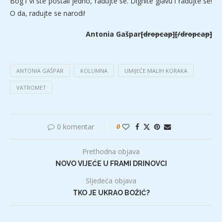
Bog i vi ste postali jedno, radujte se. Dignite glavu i radujte se!
O da, radujte se narodi!
Antonia Gašpar
[dropcap][/dropcap]
ANTONIA GAŠPAR
KOLUMNA
UMIJEĆE MALIH KORAKA
VATROMET
0 komentar
0
Prethodna objava
NOVO VIJEĆE U FRAMI DRINOVCI
Sljedeća objava
TKO JE UKRAO BOŽIĆ?