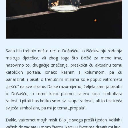
Sada bih trebalo nešto reći o Došašću i o iščekivanju rođenja
maloga djetešca, ali zbog toga što Božić za mene ima,
nazovimo to, drugačije značenje, preskočit ću aktualnu temu
katoličkih portala. Ionako kasnim s kolumnom, pa ću
banalizirati i pisati o trenutnim mislima koje poput vatrometa
„pršću“ na sve strane. Da se razumijemo, željela sam ja pisati i
o Došašću, o tomu kako palimo svijeću koja simbolizira
radost, i pitati bas koliko smo svi skupa radosni, ali to tek treća
svijeća simbolizira, pa mi je tema „propala“.
Dakle, vatromet mojih misli. Bilo je svega prošli tjedan. Velikih i
važnih događaja u mom životu, kao i u životima dragih mi ljudi.