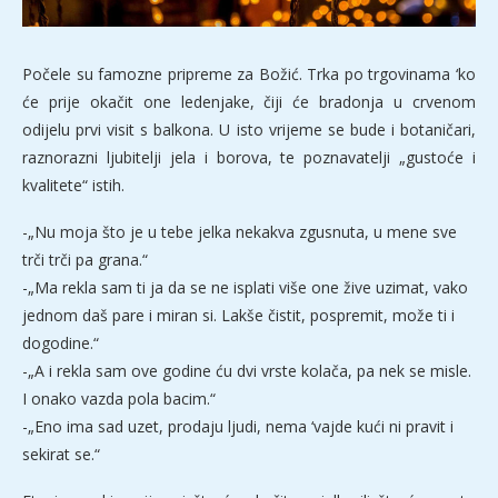
Počele su famozne pripreme za Božić. Trka po trgovinama ‘ko
će prije okačit one ledenjake, čiji će bradonja u crvenom
odijelu prvi visit s balkona. U isto vrijeme se bude i botaničari,
raznorazni ljubitelji jela i borova, te poznavatelji „gustoće i
kvalitete“ istih.
-„Nu moja što je u tebe jelka nekakva zgusnuta, u mene sve
trči trči pa grana.“
-„Ma rekla sam ti ja da se ne isplati više one žive uzimat, vako
jednom daš pare i miran si. Lakše čistit, pospremit, može ti i
dogodine.“
-„A i rekla sam ove godine ću dvi vrste kolača, pa nek se misle.
I onako vazda pola bacim.“
-„Eno ima sad uzet, prodaju ljudi, nema ‘vajde kući ni pravit i
sekirat se.“