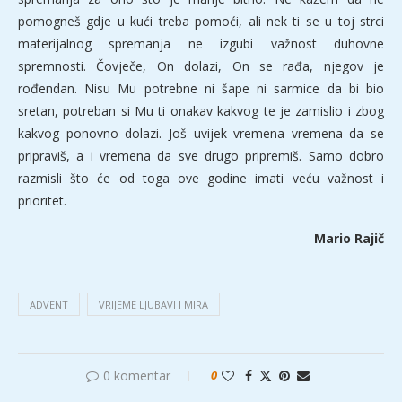
pomogneš gdje u kući treba pomoći, ali nek ti se u toj strci
materijalnog spremanja ne izgubi važnost duhovne
spremnosti. Čovječe, On dolazi, On se rađa, njegov je
rođendan. Nisu Mu potrebne ni šape ni sarmice da bi bio
sretan, potreban si Mu ti onakav kakvog te je zamislio i zbog
kakvog ponovno dolazi. Još uvijek vremena vremena da se
pripraviš, a i vremena da sve drugo pripremiš. Samo dobro
razmisli što će od toga ove godine imati veću važnost i
prioritet.
Mario Rajič
ADVENT
VRIJEME LJUBAVI I MIRA
0 komentar
0