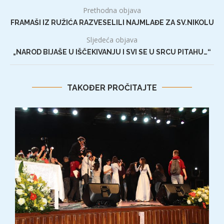
Prethodna objava
FRAMAŠI IZ RUŽIĆA RAZVESELILI NAJMLAĐE ZA SV.NIKOLU
Sljedeća objava
„NAROD BIJAŠE U IŠČEKIVANJU I SVI SE U SRCU PITAHU…“
TAKOĐER PROČITAJTE