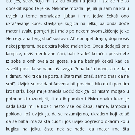
Eto jes, sekirancija mi šta ću okačit na jelku ili šta će me to
dočekat ispod te jelke. Nekome možda i je, ali ja sam na kraju
uvijek u tome pronalazio ljubav i mir. Jedva čekaš ono
ukrašavanje kuće, stavljanje kuglica na jelku, pa onda dođe
mater i svaku pomjeri još malo po nekom svom „kićenje jelke
Hercegovina feng-shui“ sustavu. Al’ tebi opet drago, doprinosiš
nekoj pripremi, bez obzira koliko malen bio. Onda dodaješ one
lampice, držiš merdovine ćaći, babi kradeš kolače i peksimete
iz sobe s onih ovala za goste. Pa na badnjak čekaš kad će
završit post da se napucaš svega. Puna kuća hrane, a ne daju
ti dirnut, rekli ti da se posti, a šta ti mal znaš, samo znaš da ne
smi’š. Uvijek su ovi dani Adventa bili posebni, bilo da ih pamtim
kroz strku koja mi je značila Božić dok ga još nisam mogao u
potpunosti razumijeti, ili da ih pamtim i živim onako kako je
sada kada mi je Božić nešto više od šapa, sarme, lampica i
poklona. Još uvijek ja, da se razumijemo, ukradem koji kolač
da se baba ima za šta čudit i još uvijek pogrešno okačim koju
kuglicu na jelku, čisto nek se nađe, da mater ima šta