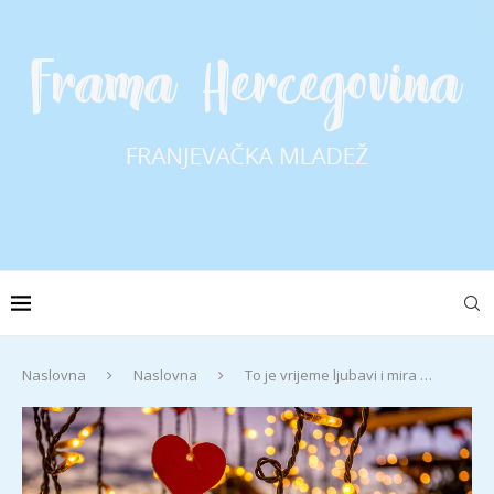
Naslovna
Naslovna
To je vrijeme ljubavi i mira …