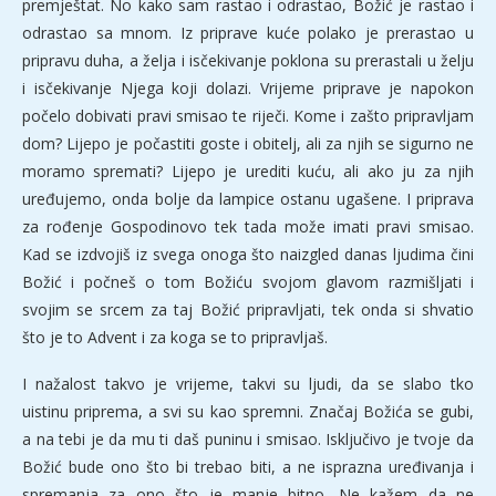
premještat. No kako sam rastao i odrastao, Božić je rastao i
odrastao sa mnom. Iz priprave kuće polako je prerastao u
pripravu duha, a želja i isčekivanje poklona su prerastali u želju
i isčekivanje Njega koji dolazi. Vrijeme priprave je napokon
počelo dobivati pravi smisao te riječi. Kome i zašto pripravljam
dom? Lijepo je počastiti goste i obitelj, ali za njih se sigurno ne
moramo spremati? Lijepo je urediti kuću, ali ako ju za njih
uređujemo, onda bolje da lampice ostanu ugašene. I priprava
za rođenje Gospodinovo tek tada može imati pravi smisao.
Kad se izdvojiš iz svega onoga što naizgled danas ljudima čini
Božić i počneš o tom Božiću svojom glavom razmišljati i
svojim se srcem za taj Božić pripravljati, tek onda si shvatio
što je to Advent i za koga se to pripravljaš.
I nažalost takvo je vrijeme, takvi su ljudi, da se slabo tko
uistinu priprema, a svi su kao spremni. Značaj Božića se gubi,
a na tebi je da mu ti daš puninu i smisao. Isključivo je tvoje da
Božić bude ono što bi trebao biti, a ne isprazna uređivanja i
spremanja za ono što je manje bitno. Ne kažem da ne