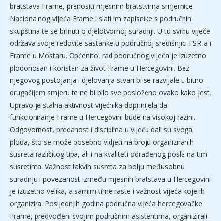
bratstava Frame, prenositi mjesnim bratstvima smjernice
Nacionalnog vijeća Frame i slati im zapisnike s područnih
skupština te se brinuti o djelotvornoj suradnji. U tu svrhu vijeće
održava svoje redovite sastanke u područnoj središnjici FSR-a i
Frame u Mostaru. Općenito, rad područnog vijeća je izuzetno
plodonosan i koristan za život Frame u Hercegovini. Bez
njegovog postojanja i djelovanja stvari bi se razvijale u bitno
drugačijem smjeru te ne bi bilo sve posloženo ovako kako jest.
Upravo je stalna aktivnost vijećnika doprinijela da
funkcioniranje Frame u Hercegovini bude na visokoj razini.
Odgovornost, predanost i disciplina u vijeću dali su svoga
ploda, što se može posebno vidjeti na broju organiziranih
susreta različitog tipa, ali i na kvaliteti odrađenog posla na tim
susretima. Važnost takvih susreta za bolju međusobnu
suradnju i povezanost između mjesnih bratstava u Hercegovini
je izuzetno velika, a samim time raste i važnost vijeća koje ih
organizira. Posljednjih godina područna vijeća hercegovačke
Frame, predvođeni svojim područnim asistentima, organizirali