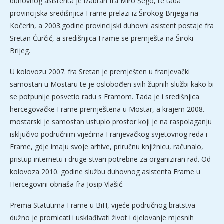
duhovnog asistenta je izabran fra Miro Šego, te tada
provincijska središnjica Frame prelazi iz Širokog Brijega na
Kočerin, a 2003.godine provincijski duhovni asistent postaje fra
Sretan Ćurčić, a središnjica Frame se premješta na Široki
Brijeg.
U kolovozu 2007. fra Sretan je premješten u franjevački
samostan u Mostaru te je oslobođen svih župnih službi kako bi
se potpunije posvetio radu s Framom. Tada je i središnjica
hercegovačke Frame premještena u Mostar, a krajem 2008.
mostarski je samostan ustupio prostor koji je na raspolaganju
isključivo područnim vijećima Franjevačkog svjetovnog reda i
Frame, gdje imaju svoje arhive, priručnu knjižnicu, računalo,
pristup internetu i druge stvari potrebne za organiziran rad. Od
kolovoza 2010. godine službu duhovnog asistenta Frame u
Hercegovini obnaša fra Josip Vlašić.
Prema Statutima Frame u BiH, vijeće područnog bratstva
dužno je promicati i usklađivati život i djelovanje mjesnih