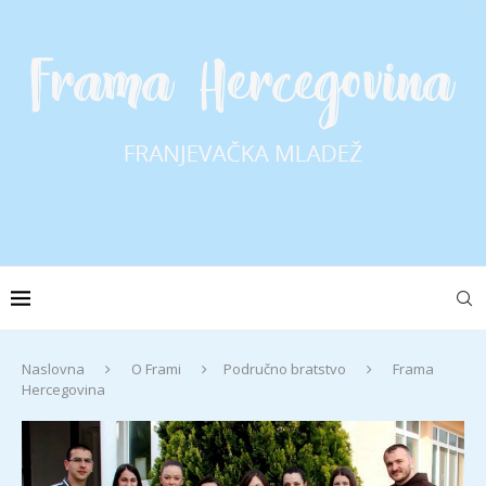
Naslovna
O Frami
Područno bratstvo
Frama
Hercegovina