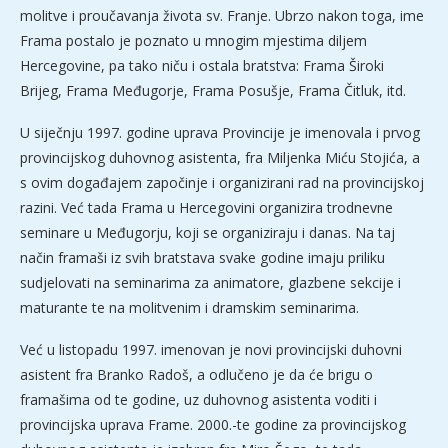
molitve i proučavanja života sv. Franje. Ubrzo nakon toga, ime
Frama postalo je poznato u mnogim mjestima diljem
Hercegovine, pa tako niču i ostala bratstva: Frama Široki
Brijeg, Frama Međugorje, Frama Posušje, Frama Čitluk, itd.
U siječnju 1997. godine uprava Provincije je imenovala i prvog
provincijskog duhovnog asistenta, fra Miljenka Miću Stojića, a
s ovim događajem započinje i organizirani rad na provincijskoj
razini. Već tada Frama u Hercegovini organizira trodnevne
seminare u Međugorju, koji se organiziraju i danas. Na taj
način framaši iz svih bratstava svake godine imaju priliku
sudjelovati na seminarima za animatore, glazbene sekcije i
maturante te na molitvenim i dramskim seminarima.
Već u listopadu 1997. imenovan je novi provincijski duhovni
asistent fra Branko Radoš, a odlučeno je da će brigu o
framašima od te godine, uz duhovnog asistenta voditi i
provincijska uprava Frame. 2000.-te godine za provincijskog