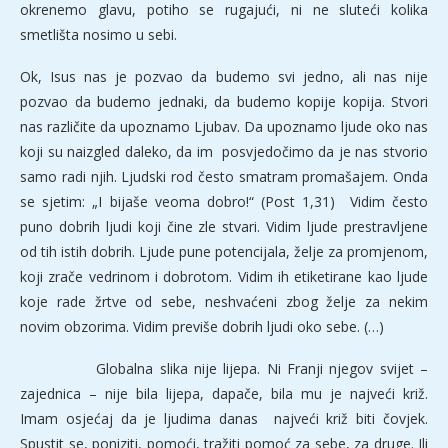
okrenemo glavu, potiho se rugajući, ni ne sluteći kolika
smetlišta nosimo u sebi.
Ok, Isus nas je pozvao da budemo svi jedno, ali nas nije
pozvao da budemo jednaki, da budemo kopije kopija. Stvori
nas različite da upoznamo Ljubav. Da upoznamo ljude oko nas
koji su naizgled daleko, da im posvjedočimo da je nas stvorio
samo radi njih. Ljudski rod često smatram promašajem. Onda
se sjetim: „I bijaše veoma dobro!“ (Post 1,31) Vidim često
puno dobrih ljudi koji čine zle stvari. Vidim ljude prestravljene
od tih istih dobrih. Ljude pune potencijala, želje za promjenom,
koji zrače vedrinom i dobrotom. Vidim ih etiketirane kao ljude
koje rade žrtve od sebe, neshvaćeni zbog želje za nekim
novim obzorima. Vidim previše dobrih ljudi oko sebe. (…)
Globalna slika nije lijepa. Ni Franji njegov svijet –
zajednica – nije bila lijepa, dapače, bila mu je najveći križ.
Imam osjećaj da je ljudima danas najveći križ biti čovjek.
Spustit se, poniziti, pomoći, tražiti pomoć za sebe, za druge. Ili