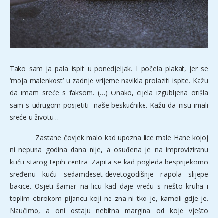
Tako sam ja pala ispit u ponedjeljak. I počela plakat, jer se
‘moja malenkost’ u zadnje vrijeme navikla prolaziti ispite. Kažu
da imam sreće s faksom. (…) Onako, cijela izgubljena otišla
sam s udrugom posjetiti naše beskućnike. Kažu da nisu imali
sreće u životu…
Zastane čovjek malo kad upozna lice male Hane kojoj
ni nepuna godina dana nije, a osuđena je na improviziranu
kuću starog tepih centra. Zapita se kad pogleda besprijekorno
sređenu kuću sedamdeset-devetogodišnje napola slijepe
bakice. Osjeti šamar na licu kad daje vreću s nešto kruha i
toplim obrokom pijancu koji ne zna ni tko je, kamoli gdje je.
Naučimo, a oni ostaju nebitna margina od koje vješto