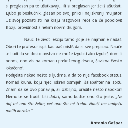
si preglasan pa te ušutkavaju, ili si preglasan jer želiš ušutkati.
Ljubo je beskućnik, glasan po svoj prilici i najiskreniji muljator.
Uz svoj poznati stil na kraju razgovora reče da će popolovit
Božju providnost s nekim novim drugom.
Nauči te život lekciju tamo gdje se najmanje nadaš.
Obori te profesor ispit kad baš misliš da si sve prepisao. Nauče
te ljudi da se dostojanstvo ne može izgubiti ako izgubiš dom ili
ponos, ono visi na komadu prekriženog drveta, čavlima čvrsto
‘okačeno’.
Podijelite nekad nešto s ljudima, a da to nije facebook status.
Komad kruha, koju riječ, iskren osmijeh, šalabahter na ispitu.
Znam da se ovo ponavlja, ali ozbiljno, uradite nešto napokon!
Nemojte se truditi biti
dobri
, samo budite ono što jeste.
„Ne
daj mi ono što želim, već ono što mi treba. Nauči me umijeću
malih koraka.“
Antonia Gašpar