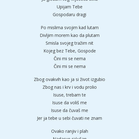
Upijam Tebe
Gospodaru dragi
Po mislima svojim kad lutam
Divljim morem kao da plutam
Smisla svojeg tražim nit
Kojeg bez Tebe, Gospode
Čini mi se nema
Čini mi se nema
Zbog ovakvih kao ja si život izgubio
Zbog nas i krv i vodu prolio
Isuse, trebam te
Isuse da voliš me
Isuse da čuvaš me
Jer ja tebe u sebi čuvati ne znam
Ovako ranjiv i plah
Nadasve sićušan