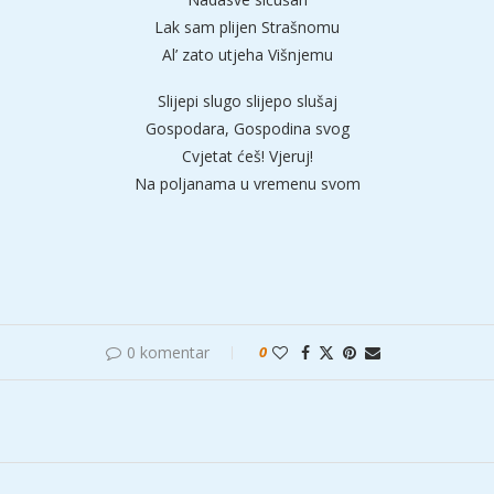
Lak sam plijen Strašnomu
Al’ zato utjeha Višnjemu
Slijepi slugo slijepo slušaj
Gospodara, Gospodina svog
Cvjetat ćeš! Vjeruj!
Na poljanama u vremenu svom
0 komentar
0