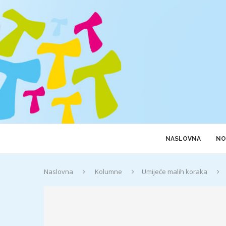
NASLOVNA
NO
Naslovna
Kolumne
Umijeće malih koraka