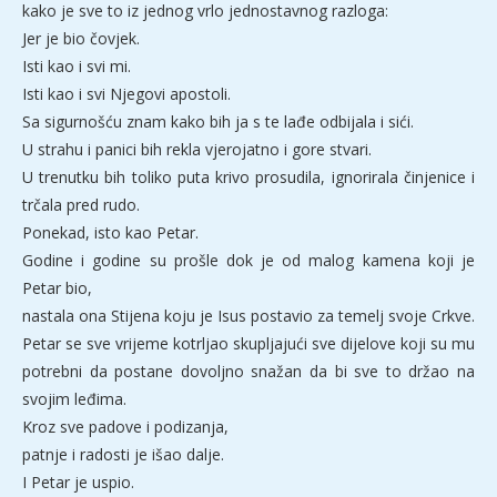
kako je sve to iz jednog vrlo jednostavnog razloga:
Jer je bio čovjek.
Isti kao i svi mi.
Isti kao i svi Njegovi apostoli.
Sa sigurnošću znam kako bih ja s te lađe odbijala i sići.
U strahu i panici bih rekla vjerojatno i gore stvari.
U trenutku bih toliko puta krivo prosudila, ignorirala činjenice i
trčala pred rudo.
Ponekad, isto kao Petar.
Godine i godine su prošle dok je od malog kamena koji je
Petar bio,
nastala ona Stijena koju je Isus postavio za temelj svoje Crkve.
Petar se sve vrijeme kotrljao skupljajući sve dijelove koji su mu
potrebni da postane dovoljno snažan da bi sve to držao na
svojim leđima.
Kroz sve padove i podizanja,
patnje i radosti je išao dalje.
I Petar je uspio.