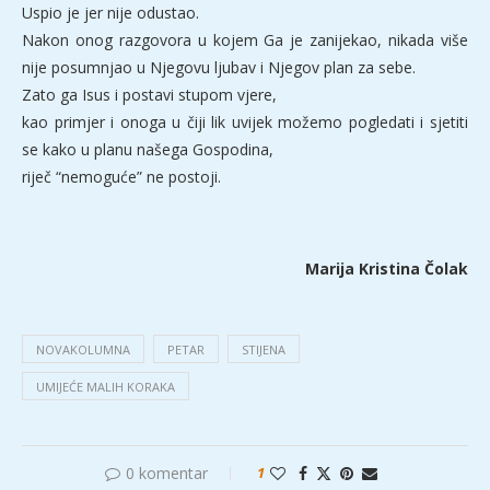
Uspio je jer nije odustao.
Nakon onog razgovora u kojem Ga je zanijekao, nikada više
nije posumnjao u Njegovu ljubav i Njegov plan za sebe.
Zato ga Isus i postavi stupom vjere,
kao primjer i onoga u čiji lik uvijek možemo pogledati i sjetiti
se kako u planu našega Gospodina,
riječ “nemoguće” ne postoji.
Marija Kristina Čolak
NOVAKOLUMNA
PETAR
STIJENA
UMIJEĆE MALIH KORAKA
0 komentar
1