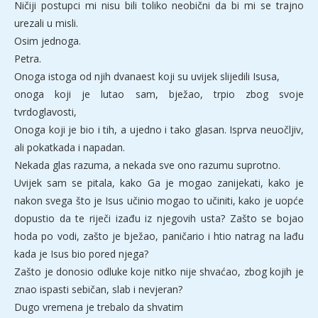
Ničiji postupci mi nisu bili toliko neobični da bi mi se trajno
urezali u misli.
Osim jednoga.
Petra.
Onoga istoga od njih dvanaest koji su uvijek slijedili Isusa,
onoga koji je lutao sam, bježao, trpio zbog svoje
tvrdoglavosti,
Onoga koji je bio i tih, a ujedno i tako glasan. Isprva neuočljiv,
ali pokatkada i napadan.
Nekada glas razuma, a nekada sve ono razumu suprotno.
Uvijek sam se pitala, kako Ga je mogao zanijekati, kako je
nakon svega što je Isus učinio mogao to učiniti, kako je uopće
dopustio da te riječi izađu iz njegovih usta? Zašto se bojao
hoda po vodi, zašto je bježao, paničario i htio natrag na lađu
kada je Isus bio pored njega?
Zašto je donosio odluke koje nitko nije shvaćao, zbog kojih je
znao ispasti sebičan, slab i nevjeran?
Dugo vremena je trebalo da shvatim