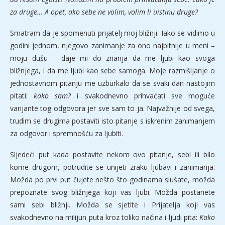
za druge… A opet, ako sebe ne volim, volim li uistinu druge?
Smatram da je spomenuti prijatelj moj bližnji. Iako se vidimo u
godini jednom, njegovo zanimanje za ono najbitnije u meni –
moju dušu – daje mi do znanja da me ljubi kao svoga
bližnjega, i da me ljubi kao sebe samoga. Moje razmišljanje o
jednostavnom pitanju me uzburkalo da se svaki dan nastojim
pitati:
kako sam?
i svakodnevno prihvaćati sve moguće
varijante tog odgovora jer sve sam to ja. Najvažnije od svega,
trudim se drugima postaviti isto pitanje s iskrenim zanimanjem
za odgovor i spremnošću za ljubiti.
Sljedeći put kada postavite nekom ovo pitanje, sebi ili bilo
kome drugom, potrudite se unijeti zraku ljubavi i zanimanja.
Možda po prvi put čujete nešto što godinama slušate, možda
prepoznate svog bližnjega koji vas ljubi. Možda postanete
sami sebi bližnji. Možda se sjetite i Prijatelja koji vas
svakodnevno na milijun puta kroz toliko načina i ljudi pita:
Kako