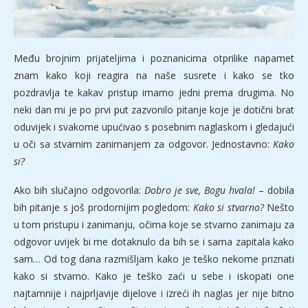
Među brojnim prijateljima i poznanicima otprilike napamet
znam kako koji reagira na naše susrete i kako se tko
pozdravlja te kakav pristup imamo jedni prema drugima. No
neki dan mi je po prvi put zazvonilo pitanje koje je dotični brat
oduvijek i svakome upućivao s posebnim naglaskom i gledajući
u oči sa stvarnim zanimanjem za odgovor. Jednostavno:
Kako
si?
Ako bih slučajno odgovorila:
Dobro je sve, Bogu hvala!
– dobila
bih pitanje s još prodornijim pogledom:
Kako si stvarno?
Nešto
u tom pristupu i zanimanju, očima koje se stvarno zanimaju za
odgovor uvijek bi me dotaknulo da bih se i sama zapitala kako
sam… Od tog dana razmišljam kako je teško nekome priznati
kako si stvarno. Kako je teško zaći u sebe i iskopati one
najtamnije i najprljavije dijelove i izreći ih naglas jer nije bitno