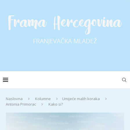
Naslovna
Kolumne
Umijeće malih koraka
Antonia Primorac
Kako si?