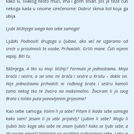
kako si, svakog nešto muči, ima i gorih stvari. Još je teže čuti
nekoga kada u onome izrečenome:
Dobro!
skriva bol koja ga
ubija.
Ljubi bližnjega svoga kao sebe samoga!
Ljubiti.
Podnositi drugoga u ljubavi, ako već ne izgaramo od
sreće u prisutnosti te osobe. Prihvaćati. Grliti mane. Čuti nijemi
vapaj. Biti tu.
Bližnjega
. A tko su moji bližnji? Formula je jednostavna. Moja
braća i sestre, a svi smo mi braća i sestre u Kristu – dakle svi.
Nije jednostavno prihvatiti ni rođenog brata i sestru kamoli
tamo nekog tko te živcira na maksimalno. Živciram li ja svog
Brata s toliko puta ponovljenim grijesima?
Kao sebe samoga.
Volim li ja sebe? Pitam li ikada sebe samoga
kako sam? Jesam li ja sebi prijatelj? Ljubim li sebe? Mogu li
ljubiti bilo koga ako sebe ne znam ljubiti? Kako se ljubi sebe, a
da nisam egoist? Nailazim na problem prihvaćanja sebe. Lako je